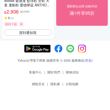
adidas 愛迪達 籃球鞋 女鞋 大
童 運動鞋 愛德華茲 ANTHONY
運動聯合品牌 結帳95折
EDWARDS 1 J LOW 銀黑 JQ8
2,936
$3,090
滿1件享95折
$
885
5
(
1
)
限時下殺
券
貨到通知我
Yahoo台灣電子商務 版權所有 © 2026 服務條款(
更新
)
客服中心
|
關於我們
|
購物須知
網路安全
|
隱私權
|
分類地圖