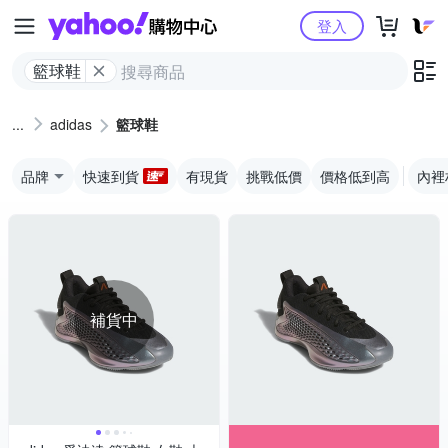
Yahoo購物中心
登入
籃球鞋
adidas
籃球鞋
品牌
快速到貨
有現貨
挑戰低價
價格低到高
內裡
補貨中