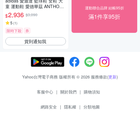
adidas 愛迪達 籃球鞋 女鞋 大
童 運動鞋 愛德華茲 ANTHONY
運動聯合品牌 結帳95折
EDWARDS 1 J LOW 銀黑 JQ8
2,936
$3,090
滿1件享95折
$
885
5
(
1
)
限時下殺
券
貨到通知我
Yahoo台灣電子商務 版權所有 © 2026 服務條款(
更新
)
客服中心
|
關於我們
|
購物須知
網路安全
|
隱私權
|
分類地圖