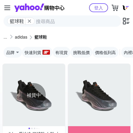
Yahoo購物中心
登入
籃球鞋
adidas
籃球鞋
品牌
快速到貨
有現貨
挑戰低價
價格低到高
內裡
補貨中