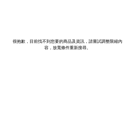
很抱歉，目前找不到您要的商品及資訊，請嘗試調整限縮內
容，放寬條件重新搜尋。