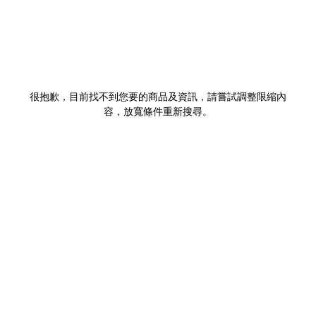
很抱歉，目前找不到您要的商品及資訊，請嘗試調整限縮內
容，放寬條件重新搜尋。