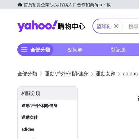
首頁
拍賣
企業/大宗採購入口
合作招商
App下載
Yahoo購物中心
籃球鞋
全部分類
點換券
登記送
運動/戶外/休閒/健身
運動女鞋
adidas
相關分類
運動/戶外/休閒/健身
運動女鞋
adidas