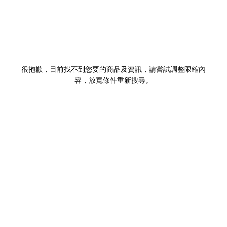
很抱歉，目前找不到您要的商品及資訊，請嘗試調整限縮內
容，放寬條件重新搜尋。