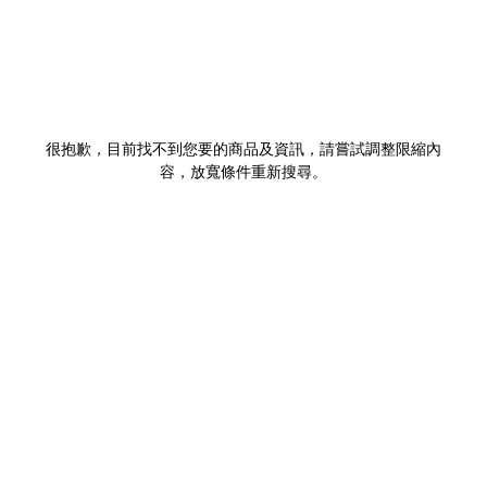
很抱歉，目前找不到您要的商品及資訊，請嘗試調整限縮內
容，放寬條件重新搜尋。