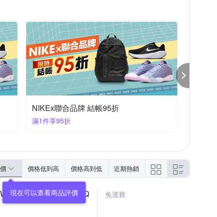
NIKEx聯合品牌 結帳95折
運動聯
滿1件享95折
滿1件享
價
價格低到高
價格高到低
近期熱銷
現在可以查看商品評價
RDS 1 J LOW 銀黑 JQ
免運費