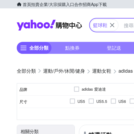
首頁
拍賣
企業/大宗採購入口
合作招商
App下載
Yahoo購物中心
籃球鞋
全部分類
點換券
登記送
運動/戶外/休閒/健身
運動女鞋
adidas
adidas 愛迪達
品牌
US5
US5.5
US6
尺寸
品牌名稱
UK5.5
UK6
UK6.5
依吊牌標示
籃球鞋
正常
女
依吊牌標示
顏色
內裡材質
款式
版型
適用性別
鞋墊材質
19cm
19.5cm
20cm
相關分類