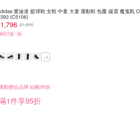
adidas 愛迪達 籃球鞋 女鞋 中童 大童 運動鞋 包覆 緩震 魔鬼氈 OWNT
0393 (C5106)
1,796
$
1,890
限時下殺
券
+2
運動聯合品牌 結帳95折
滿1件享95折