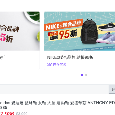
5折
NIKEx聯合品牌 結帳95折
滿1件享95折
評
adidas 愛迪達 籃球鞋 女鞋 大童 運動鞋 愛德華茲 ANTHONY EDWA
8885
2,936
$
3,090