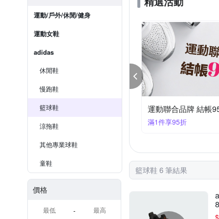
精選活動
運動/戶外/休閒/健身
運動女鞋
adidas
休閒鞋
慢跑鞋
籃球鞋
運動聯合品牌 結帳9
滿1件享95折
涼拖鞋
其他專業球鞋
童鞋
籃球鞋 6 筆結果
價格
-
$