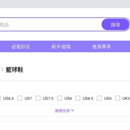
搜尋
必逛好店
刷卡/超取
會員專享
籃球鞋
US6.5
US7
US7.5
US8
US8.5
US9
UK3
UK7
UK7.5
UK8
UK8.5
UK9
UK9.5
U
展開全部
20.5cm
21cm
21.5cm
22cm
23.5cm