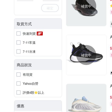
補貨中
確定
取貨方式
快速到貨
7-11常溫
$
7-11冷凍
補貨中
商品狀況
有現貨
Yahoo自營
評價4顆
以上
$
優惠