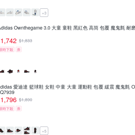
+3
Adidas Ownthegame 3.0 大童 童鞋 黑紅色 高筒 包覆 魔鬼氈 耐
1,742
$
1,833
限時下殺
券
adidas 愛迪達 籃球鞋 女鞋 中童 大童 運動鞋 包覆 緩震 魔鬼氈 OW
JQ7939
1,796
$
1,890
限時下殺
券
+5