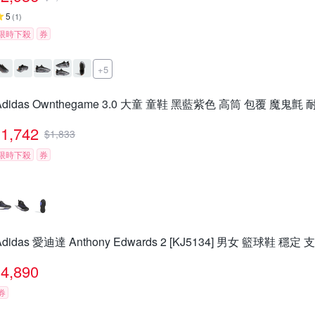
5
(
1
)
限時下殺
券
+5
Adidas Ownthegame 3.0 大童 童鞋 黑藍紫色 高筒 包覆 魔鬼氈 
1,742
$
1,833
限時下殺
券
Adidas 愛迪達 Anthony Edwards 2 [KJ5134] 男女 籃球鞋 穩定
4,890
券