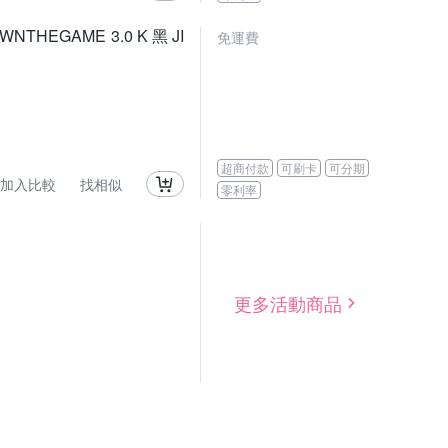
HEGAME 3.0 K 黑 JI
免運費
超商付款
可刷卡
可分期
加入比較
找相似
零利率
更多活動商品