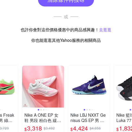
或
也許你會對這些價格優惠中的商品感興趣！
去逛逛
你也能逛逛其他Yahoo服務的相關商品
is Freak
Nike A ONE EP 女
Nike LBJ NXXT Ge
Nike 籃
 男 綠粉
鞋 男段 粉白色 緩震
nisus QS EP 男 紫
Luka 7
 包覆 緩
運動 包覆 耐磨 實戰
藍 緩震 實戰 包覆
鞋 黑 紅 
3,318
4,424
1,83
3,720
$3,492
$4,656
$
$
$
9110-3
籃球鞋 FZ8606-101
運動 籃球鞋 IB1271
H0573-