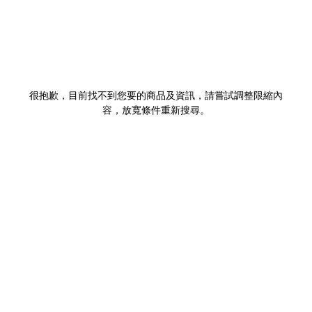
很抱歉，目前找不到您要的商品及資訊，請嘗試調整限縮內
容，放寬條件重新搜尋。