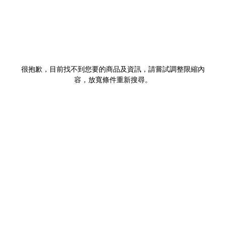
很抱歉，目前找不到您要的商品及資訊，請嘗試調整限縮內
容，放寬條件重新搜尋。