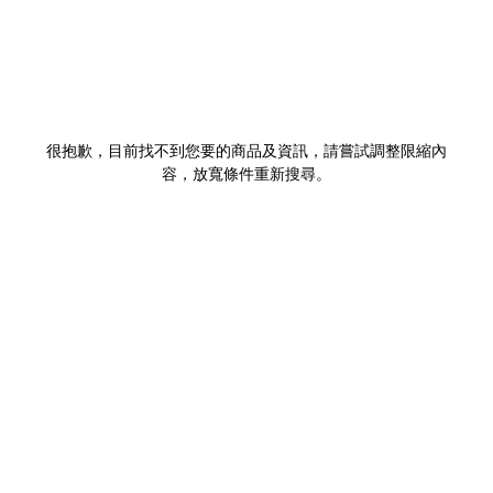
很抱歉，目前找不到您要的商品及資訊，請嘗試調整限縮內
容，放寬條件重新搜尋。