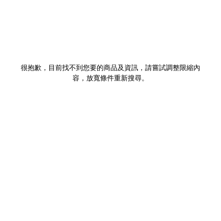
很抱歉，目前找不到您要的商品及資訊，請嘗試調整限縮內
容，放寬條件重新搜尋。