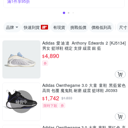
滿1件享95折
品牌
快速到貨
有現貨
挑戰低價
價格低到高
尺寸
Adidas 愛迪達 Anthony Edwards 2 [KJ5134]
男女 籃球鞋 穩定 支撐 緩震 銀 藍
4,890
$
券
Adidas Ownthegame 3.0 大童 童鞋 黑藍紫色
高筒 包覆 魔鬼氈 耐磨 緩震 籃球鞋 JI0393
1,742
$
$
1,833
補貨中
限時下殺
券
Adidas Ownthegame 3.0 大童 童鞋 黑紅色 高