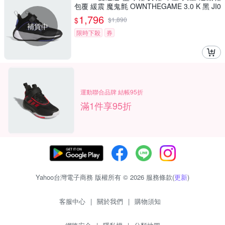
包覆 緩震 魔鬼氈 OWNTHEGAME 3.0 K 黑 JI0
393 (C5106)
1,796
$
$
1,890
補貨中
限時下殺
券
運動聯合品牌 結帳95折
滿1件享95折
Yahoo台灣電子商務 版權所有 © 2026 服務條款(
更新
)
客服中心
|
關於我們
|
購物須知