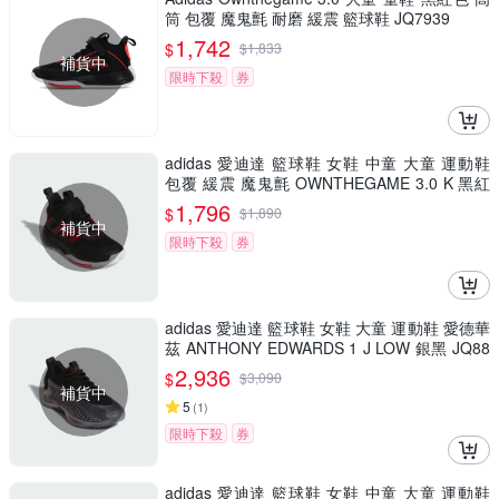
筒 包覆 魔鬼氈 耐磨 緩震 籃球鞋 JQ7939
1,742
$
$
1,833
補貨中
限時下殺
券
adidas 愛迪達 籃球鞋 女鞋 中童 大童 運動鞋
包覆 緩震 魔鬼氈 OWNTHEGAME 3.0 K 黑紅
JQ7939
1,796
$
$
1,890
補貨中
限時下殺
券
adidas 愛迪達 籃球鞋 女鞋 大童 運動鞋 愛德華
茲 ANTHONY EDWARDS 1 J LOW 銀黑 JQ88
85
2,936
$
$
3,090
補貨中
5
(
1
)
限時下殺
券
adidas 愛迪達 籃球鞋 女鞋 中童 大童 運動鞋