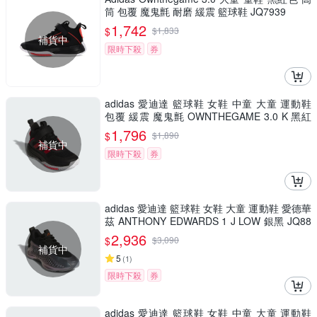
筒 包覆 魔鬼氈 耐磨 緩震 籃球鞋 JQ7939
1,742
$
$
1,833
補貨中
限時下殺
券
adidas 愛迪達 籃球鞋 女鞋 中童 大童 運動鞋
包覆 緩震 魔鬼氈 OWNTHEGAME 3.0 K 黑紅
JQ7939
1,796
$
$
1,890
補貨中
限時下殺
券
adidas 愛迪達 籃球鞋 女鞋 大童 運動鞋 愛德華
茲 ANTHONY EDWARDS 1 J LOW 銀黑 JQ88
85
2,936
$
$
3,090
補貨中
5
(
1
)
限時下殺
券
adidas 愛迪達 籃球鞋 女鞋 中童 大童 運動鞋