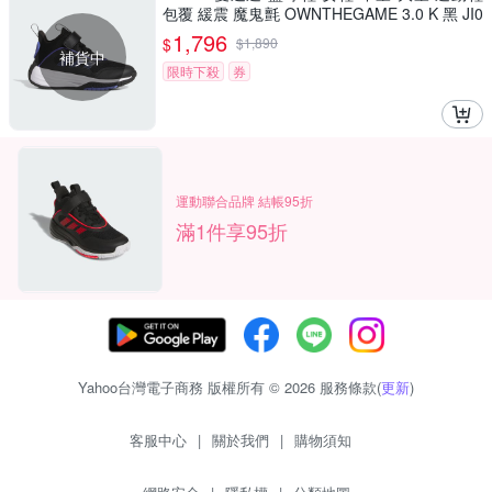
包覆 緩震 魔鬼氈 OWNTHEGAME 3.0 K 黑 JI0
393 (C5106)
1,796
$
$
1,890
補貨中
限時下殺
券
運動聯合品牌 結帳95折
滿1件享95折
Yahoo台灣電子商務 版權所有 © 2026 服務條款(
更新
)
客服中心
|
關於我們
|
購物須知