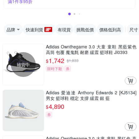
滿1件享95折
品牌
快速到貨
有現貨
挑戰低價
價格低到高
尺寸
Adidas Ownthegame 3.0 大童 童鞋 黑藍紫色
高筒 包覆 魔鬼氈 耐磨 緩震 籃球鞋 JI0393
1,742
$
$
1,833
補貨中
限時下殺
券
Adidas 愛迪達 Anthony Edwards 2 [KJ5134]
男女 籃球鞋 穩定 支撐 緩震 銀 藍
4,890
$
券
Adidas Ownthegame 3.0 大童 童鞋 黑紅色 高