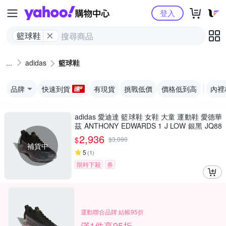
Yahoo購物中心
登入
籃球鞋
adidas
籃球鞋
品牌
快速到貨
有現貨
挑戰低價
價格低到高
內裡
adidas 愛迪達 籃球鞋 女鞋 大童 運動鞋 愛德華
茲 ANTHONY EDWARDS 1 J LOW 銀黑 JQ88
85
2,936
$
$
3,090
補貨中
5
(
1
)
限時下殺
券
運動聯合品牌 結帳95折
滿1件享95折