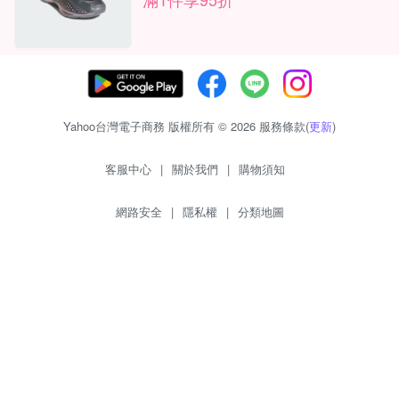
Yahoo台灣電子商務 版權所有 © 2026 服務條款(
更新
)
客服中心
|
關於我們
|
購物須知
網路安全
|
隱私權
|
分類地圖