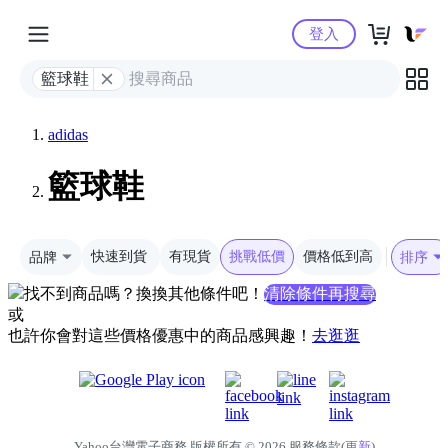
Yahoo購物中心
登入
籃球鞋
adidas
籃球鞋
品牌
快速到貨
有現貨
挑戰低價
價格低到高
排序
找不到商品嗎？換換其他條件吧！
清除條件再搜尋
或
也許你會對這些價格優惠中的商品感興趣！
去逛逛
Yahoo台灣電子商務 版權所有 © 2026 服務條款(
更新
)