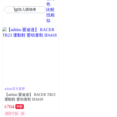
色
比較
加入購物車
找相
似
adidas官方直營
【adidas 愛迪達】 RACER TR23
運動鞋 嬰幼童鞋 IE6418
704
89折
$
限時下殺
券