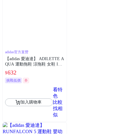
adidas官方直營
【adidas 愛迪達】 ADILETTE A
QUA 運動拖鞋 涼拖鞋 女鞋 IH9
000
632
$
挑戰低價
券
看特
色
比較
加入購物車
找相
似