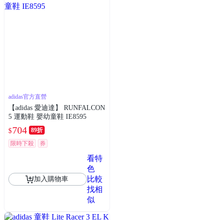
adidas官方直營
【adidas 愛迪達】 RUNFALCON
5 運動鞋 嬰幼童鞋 IE8595
704
89折
$
限時下殺
券
看特
色
比較
加入購物車
找相
似