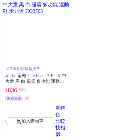
兒童運動鞋 版型正常
adidas 童鞋 Lite Racer 3 EL K 中
大童 黑 白 緩震 多功能 運動鞋
愛迪達 HQ3763
836
$880
$
挑戰低價
券
看特
色
比較
加入購物車
找相
似