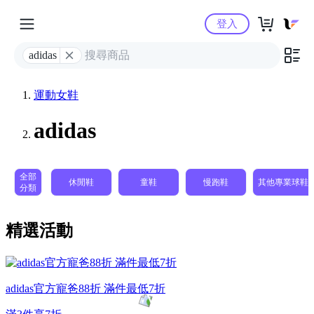
Yahoo購物中心
登入
adidas
運動女鞋
adidas
全部
休閒鞋
童鞋
慢跑鞋
其他專業球鞋
分類
精選活動
adidas官方寵爸88折 滿件最低7折