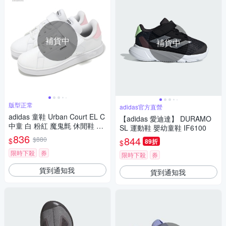
補貨中
補貨中
版型正常
adidas官方直營
adidas 童鞋 Urban Court EL C
【adidas 愛迪達】 DURAMO
中童 白 粉紅 魔鬼氈 休閒鞋 小
SL 運動鞋 嬰幼童鞋 IF6100
白鞋 愛迪達 JQ2380
836
844
$880
$
89折
$
限時下殺
券
限時下殺
券
貨到通知我
貨到通知我