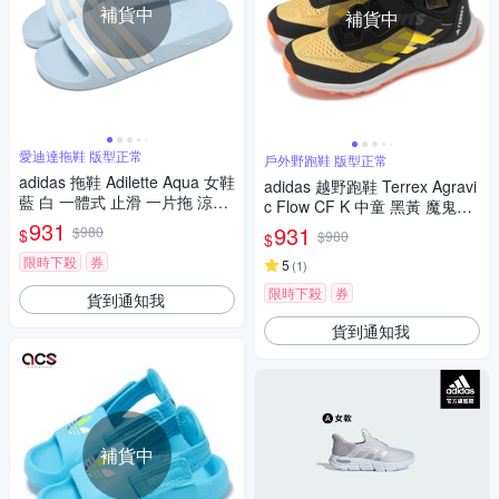
補貨中
補貨中
愛迪達拖鞋 版型正常
戶外野跑鞋 版型正常
adidas 拖鞋 Adilette Aqua 女鞋
adidas 越野跑鞋 Terrex Agravi
藍 白 一體式 止滑 一片拖 涼拖
c Flow CF K 中童 黑黃 魔鬼氈
鞋 愛迪達 IE8919
931
緩衝 小朋友 愛迪達 IE7600
931
$980
$
$980
$
限時下殺
券
5
(
1
)
限時下殺
券
貨到通知我
貨到通知我
補貨中