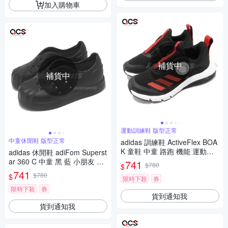
加入購物車
補貨中
補貨中
運動訓練鞋 版型正常
中童休閒鞋 版型正常
adidas 訓練鞋 ActiveFlex BOA
K 童鞋 中童 路跑 機能 運動鞋
adidas 休閒鞋 adiFom Superst
愛迪達 GY6578
ar 360 C 中童 黑 藍 小朋友 貝
741
$780
$
殼頭 一體式 愛迪達 IG0203
741
$780
$
限時下殺
券
限時下殺
券
貨到通知我
貨到通知我