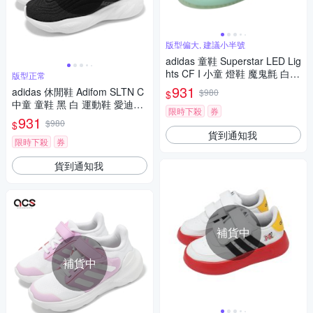
版型偏大, 建議小半號
adidas 童鞋 Superstar LED Lig
hts CF I 小童 燈鞋 魔鬼氈 白
版型正常
黑 發光 愛迪達 IG7005
931
adidas 休閒鞋 Adifom SLTN C
$980
$
中童 童鞋 黑 白 運動鞋 愛迪達
限時下殺
券
FZ6068
931
$980
$
貨到通知我
限時下殺
券
貨到通知我
補貨中
補貨中