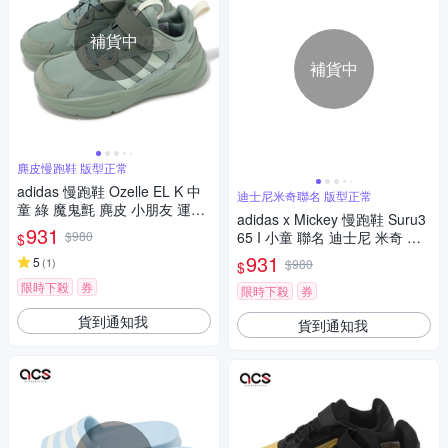
補貨中
補貨中
麂皮慢跑鞋 版型正常
adidas 慢跑鞋 Ozelle EL K 中
迪士尼米奇聯名 版型正常
童 綠 魔鬼氈 麂皮 小朋友 運動
adidas x Mickey 慢跑鞋 Suru3
鞋 愛迪達 IF7893
931
$980
65 I 小童 聯名 迪士尼 米奇 小
$
朋友 魔鬼氈 愛迪達 IG7179
931
5
(
1
)
$980
$
限時下殺
券
限時下殺
券
貨到通知我
貨到通知我