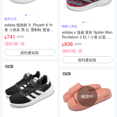
版型正常
adidas 慢跑鞋 X_Plrpath K 中
蜘蛛人聯名
童 小朋友 黑 紅 運動鞋 愛迪達
adidas x 漫威 童鞋 Spider-Man
ID0252
741
$780
Runfalcon 3 EL I 小童 紅藍 蜘
$
蛛人 學步鞋 IH8758
836
限時下殺
券
$880
$
限時下殺
券
貨到通知我
貨到通知我
補貨中