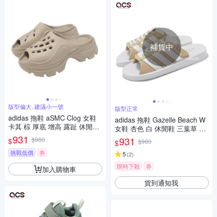
補貨中
版型偏大, 建議小一號
版型正常
adidas 拖鞋 aSMC Clog 女鞋
adidas 拖鞋 Gazelle Beach W
卡其 棕 厚底 增高 露趾 休閒鞋
女鞋 杏色 白 休閒鞋 三葉草 愛
IF6537
931
迪達 JQ7422
931
$980
$
$980
$
挑戰低價
券
5
(
2
)
限時下殺
券
加入購物車
貨到通知我