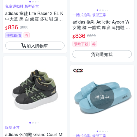
兒童運動鞋 版型正常
adidas 童鞋 Lite Racer 3 EL K
一體式拖鞋 版型正常
中大童 黑 白 緩震 多功能 運動
adidas 拖鞋 Adilette Ayoon W
鞋 愛迪達 HQ3763
836
$880
女鞋 橘 一體式 厚底 涼拖鞋 愛
$
迪達 IE5622
836
挑戰低價
券
$880
$
限時下殺
券
加入購物車
貨到通知我
補貨中
版型正常
adidas 休閒鞋 Grand Court Mi
一體式拖鞋 版型正常