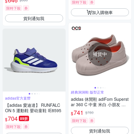
$
限時下殺
券
限時下殺
券
加入購物車
貨到通知我
補貨中
經典洞洞鞋 版型正常
adidas官方直營
adidas 休閒鞋 adiFom Superst
ar 360 C 中童 米白 小朋友 貝
【adidas 愛迪達】 RUNFALC
殼頭 洞洞鞋 愛迪達 IG0218
ON 5 運動鞋 嬰幼童鞋 IE8595
741
$780
$
704
89折
$
限時下殺
券
限時下殺
券
貨到通知我