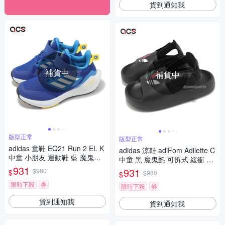
貨到通知我
補貨中
補貨中
版型正常
版型正常
adidas 童鞋 EQ21 Run 2 EL K
adidas 涼鞋 adiFom Adilette C
中童 小朋友 運動鞋 藍 魔鬼氈
中童 黑 魔鬼氈 可拆式 緩衝 小
愛迪達 GY4367
931
朋友 休閒鞋 愛迪達 JP5526
931
$980
$
$980
$
限時下殺
券
限時下殺
券
貨到通知我
貨到通知我