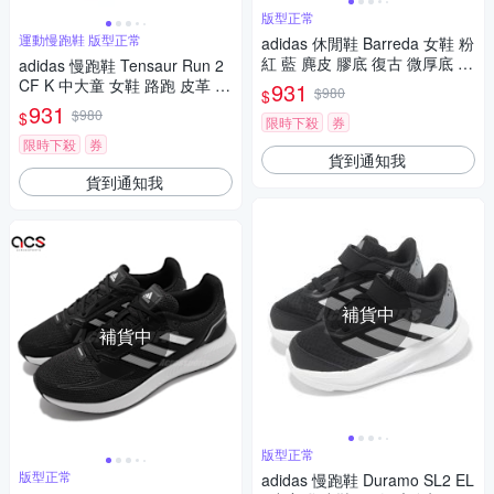
版型正常
運動慢跑鞋 版型正常
adidas 休閒鞋 Barreda 女鞋 粉
紅 藍 麂皮 膠底 復古 微厚底 愛
adidas 慢跑鞋 Tensaur Run 2
迪達 JP7107
CF K 中大童 女鞋 路跑 皮革 魔
931
$980
$
鬼氈 基本款 愛迪達 GZ3443
931
$980
$
限時下殺
券
限時下殺
券
貨到通知我
貨到通知我
補貨中
補貨中
版型正常
版型正常
adidas 慢跑鞋 Duramo SL2 EL