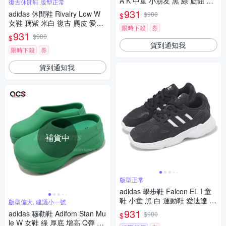
A K 中童 小朋友 黑 綠 旋鈕 運
復古休閒鞋 版型正常
動鞋 愛迪達 IE9100
931
adidas 休閒鞋 Rivalry Low W
$980
$
女鞋 藕紫 米白 復古 麂皮 愛迪
限時下殺
券
達 IE7286
931
$980
$
貨到通知我
限時下殺
券
貨到通知我
補貨中
版型正常
adidas 學步鞋 Falcon EL I 童
鞋 小童 黑 白 運動鞋 愛迪達 IF
版型偏大, 建議小一號
1100
931
adidas 穆勒鞋 Adifom Stan Mu
$980
$
le W 女鞋 綠 厚底 增高 Q彈 拖