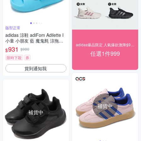
版型正常
adidas 涼鞋 adiFom Adilette I
小童 小朋友 藍 魔鬼氈 涼拖鞋
adidas爆品限定 人氣爆款激降$999
愛迪達 JP5531
931
$980
$
任選1件999
限時下殺
券
貨到通知我
補貨中
補貨中