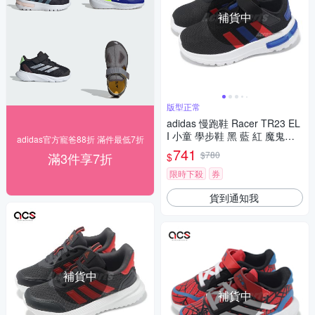
補貨中
版型正常
adidas 慢跑鞋 Racer TR23 EL
I 小童 學步鞋 黑 藍 紅 魔鬼氈
adidas官方寵爸88折 滿件最低7折
愛迪達 JH9568
741
$780
滿3件享7折
$
限時下殺
券
貨到通知我
補貨中
補貨中