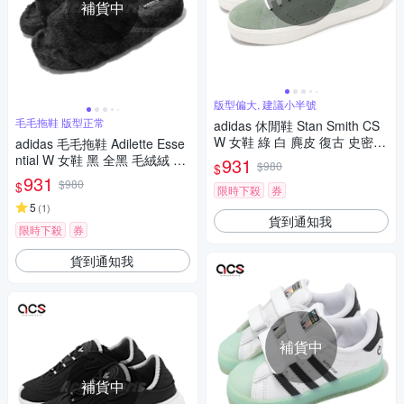
補貨中
版型偏大, 建議小半號
毛毛拖鞋 版型正常
adidas 休閒鞋 Stan Smith CS
W 女鞋 綠 白 麂皮 復古 史密斯
adidas 毛毛拖鞋 Adilette Esse
愛迪達 IG2898
ntial W 女鞋 黑 全黑 毛絨絨 保
931
$980
$
暖 三葉草 愛迪達 IF3964
931
$980
$
限時下殺
券
5
(
1
)
貨到通知我
限時下殺
券
貨到通知我
補貨中
補貨中