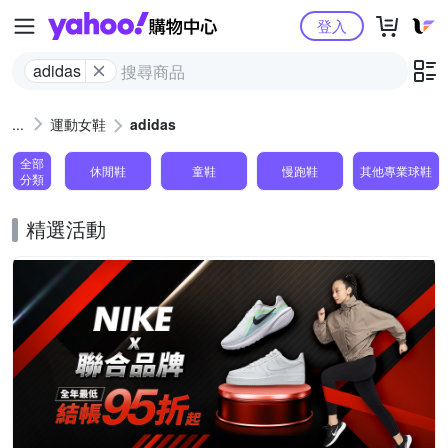
Yahoo購物中心
登入
adidas
運動女鞋
adidas
全部
休閒鞋
童鞋
慢跑鞋
其他專業球鞋
分類
精選活動