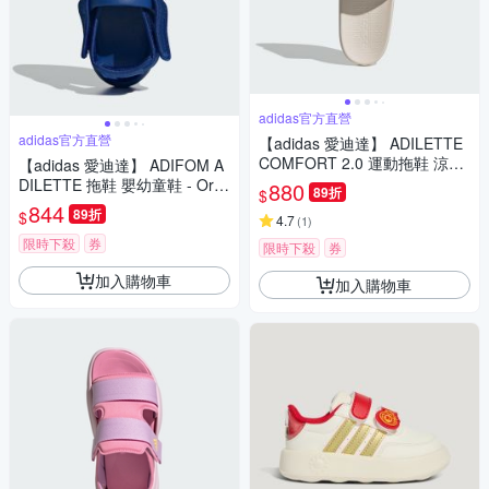
adidas官方直營
adidas官方直營
【adidas 愛迪達】 ADILETTE
COMFORT 2.0 運動拖鞋 涼拖
【adidas 愛迪達】 ADIFOM A
鞋 女鞋 JP9123
DILETTE 拖鞋 嬰幼童鞋 - Origi
880
89折
$
nals IH8906
844
89折
$
4.7
(
1
)
限時下殺
券
限時下殺
券
加入購物車
加入購物車