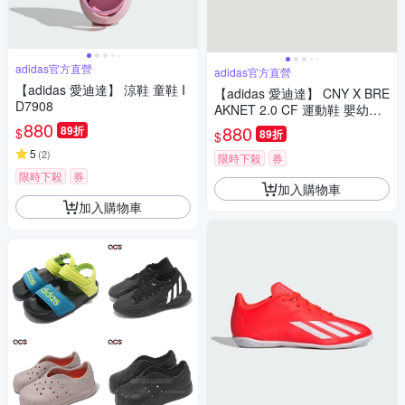
adidas官方直營
adidas官方直營
【adidas 愛迪達】 涼鞋 童鞋 I
【adidas 愛迪達】 CNY X BRE
D7908
AKNET 2.0 CF 運動鞋 嬰幼童
880
鞋 KJ1691
880
89折
$
89折
$
5
(
2
)
限時下殺
券
限時下殺
券
加入購物車
加入購物車