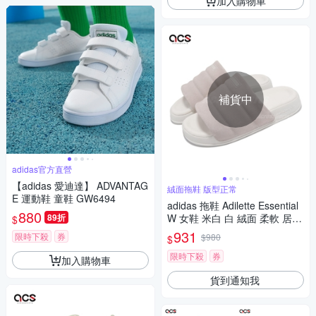
加入購物車
補貨中
adidas官方直營
【adidas 愛迪達】 ADVANTAG
絨面拖鞋 版型正常
E 運動鞋 童鞋 GW6494
adidas 拖鞋 Adilette Essential
880
89折
W 女鞋 米白 白 絨面 柔軟 居家
$
休閒 愛迪達 IF3575
931
限時下殺
券
$980
$
限時下殺
券
加入購物車
貨到通知我