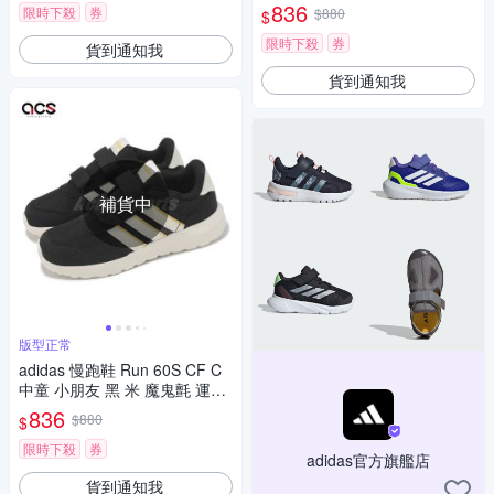
跑鞋 愛迪達 IG2479
836
限時下殺
券
$880
$
限時下殺
券
貨到通知我
貨到通知我
補貨中
版型正常
adidas 慢跑鞋 Run 60S CF C
中童 小朋友 黑 米 魔鬼氈 運動
鞋 愛迪達 IE6436
836
$880
$
限時下殺
券
adidas官方旗艦店
貨到通知我