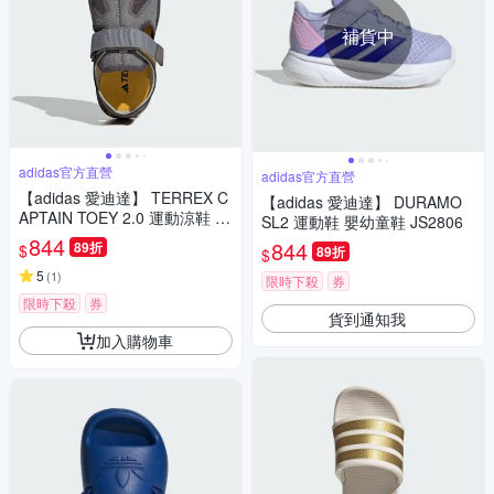
補貨中
adidas官方直營
adidas官方直營
【adidas 愛迪達】 TERREX C
【adidas 愛迪達】 DURAMO
APTAIN TOEY 2.0 運動涼鞋 涼
SL2 運動鞋 嬰幼童鞋 JS2806
拖鞋 乾爽 童鞋 IF3099
844
844
89折
$
89折
$
5
(
1
)
限時下殺
券
限時下殺
券
貨到通知我
加入購物車