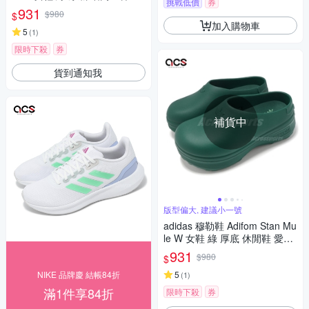
挑戰低價
券
鞋 愛迪達 IG3181
931
$980
$
加入購物車
5
(
1
)
限時下殺
券
貨到通知我
補貨中
版型偏大, 建議小一號
adidas 穆勒鞋 Adifom Stan Mu
le W 女鞋 綠 厚底 休閒鞋 愛迪
達 IE0481
931
$980
$
NIKE 品牌慶 結帳84折
5
(
1
)
滿1件享84折
限時下殺
券