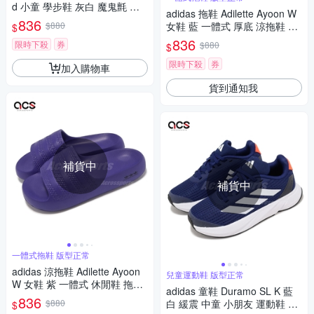
d 小童 學步鞋 灰白 魔鬼氈 獅
adidas 拖鞋 Adilette Ayoon W
子王聯名 愛迪達 IF4096
836
$880
女鞋 藍 一體式 厚底 涼拖鞋 愛
$
迪達 IE5623
836
限時下殺
券
$880
$
限時下殺
券
加入購物車
貨到通知我
補貨中
補貨中
一體式拖鞋 版型正常
adidas 涼拖鞋 Adilette Ayoon
兒童運動鞋 版型正常
W 女鞋 紫 一體式 休閒鞋 拖鞋
adidas 童鞋 Duramo SL K 藍
愛迪達 IE5619
836
$880
白 緩震 中童 小朋友 運動鞋 慢
$