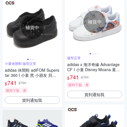
補貨中
補貨中
版型正常
小童休閒鞋 版型正常
adidas x 海洋奇緣 Advantage
CF I 小童 Disney Moana 童鞋
adidas 休閒鞋 adiFOM Supers
聯名 愛迪達 GZ9467
tar 360 I 小童 黑 小朋友 貝殼
741
$780
$
頭 一體式 透氣 愛迪達 IG0223
741
$780
$
限時下殺
券
限時下殺
券
貨到通知我
貨到通知我