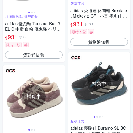
版型正常
adidas 愛迪達 休閒鞋 Breakne
t Mickey 2 CF I 小童 學步鞋 白
拼接慢跑鞋 版型正常
紅 迪士尼米奇 ID8021
931
adidas 慢跑鞋 Tensaur Run 3
$980
$
EL C 中童 白粉 魔鬼氈 小朋友
限時下殺
券
運動鞋 愛迪達 IE5992
931
$980
$
貨到通知我
限時下殺
券
貨到通知我
補貨中
補貨中
版型正常
adidas 慢跑鞋 Duramo SL BO