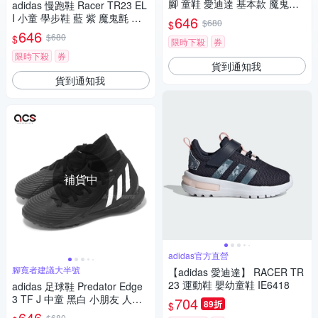
腳 童鞋 愛迪達 基本款 魔鬼氈
adidas 慢跑鞋 Racer TR23 EL
穿搭 中童 黑 藍 FY8850
I 小童 學步鞋 藍 紫 魔鬼氈 愛
646
$680
$
迪達 JH9569
646
$680
$
限時下殺
券
限時下殺
券
貨到通知我
貨到通知我
補貨中
adidas官方直營
腳寬者建議大半號
【adidas 愛迪達】 RACER TR
23 運動鞋 嬰幼童鞋 IE6418
adidas 足球鞋 Predator Edge
3 TF J 中童 黑白 小朋友 人造
704
89折
$
草皮 運動鞋 愛迪達 GZ2895
646
$680