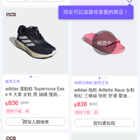
現在可以追蹤你喜愛的商店！
補貨中
版型正常
休閒涼拖鞋 版型正常
adidas 運動鞋 Supernova Eas
adidas 拖鞋 Adilette Aqua 女鞋
e K 大童 女鞋 黑 抽繩 慢跑鞋
粉紅 三條線 快乾 舒適 愛迪達
愛迪達 JH6241
836
涼拖鞋 IF6071
836
$880
$
$880
$
限時下殺
券
限時下殺
券
加入購物車
貨到通知我