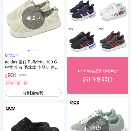
補貨中
版型正常
adidas 童鞋 Puffylette 360 C
中童 米灰 毛茸茸 小朋友 休閒
NIKEx聯合品牌 結帳95折
鞋 懶人鞋 愛迪達 IG2077
931
$980
$
滿1件享95折
限時下殺
券
貨到通知我
補貨中