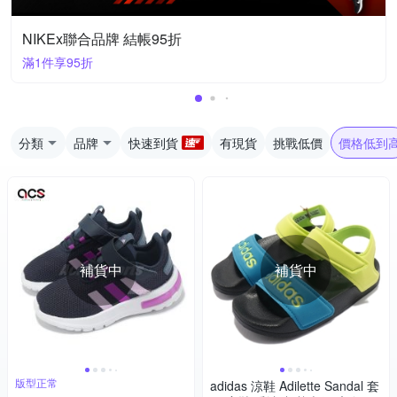
NIKEx聯合品牌 結帳95折
滿1件享95折
分類
品牌
快速到貨
有現貨
挑戰低價
價格低到
補貨中
補貨中
版型正常
adidas 涼鞋 Adilette Sandal 套