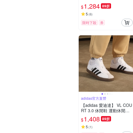
閒鞋 男鞋/女鞋 GW9196
1,284
89折
$
5
(
6
)
限時下殺
券
adidas官方直營
【adidas 愛迪達】 VL COU
RT 3.0 休閒鞋 運動休閒鞋
女鞋 ID8797
1,408
89折
$
5
(
1
)