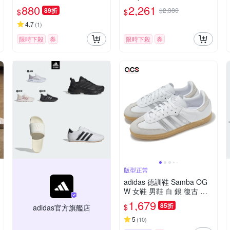
鞋 涼拖鞋 女鞋 JP9123
鞋 黑 防水 越野 JQ2222
880
2,261
89折
$2,380
$
$
4.7
(
1
)
限時下殺
券
限時下殺
券
版型正常
adidas 德訓鞋 Samba OG
W 女鞋 男鞋 白 銀 復古 膠
底 休閒鞋 愛迪達 JI2725
1,679
85折
$
adidas官方旗艦店
5
(
10
)