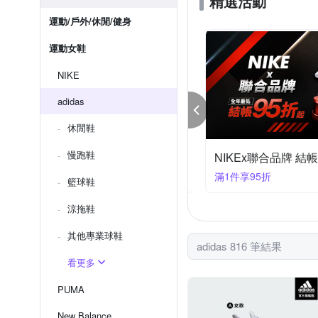
精選活動
運動/戶外/休閒/健身
運動女鞋
NIKE
adidas
休閒鞋
慢跑鞋
KE 品牌慶 結帳84折
NIKEx聯合品牌 結帳
件享84折
滿1件享95折
籃球鞋
涼拖鞋
其他專業球鞋
adidas 816 筆結果
看更多
PUMA
New Balance