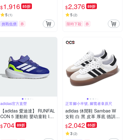
登山 機能 抗撕裂 愛迪達 IG
女鞋 - Originals KJ2533
1,916
2,376
85折
89折
$
$
6580
5
5
(
1
)
(
2
)
挑戰低價
券
限時下殺
券
adidas官方直營
正常腳小半號, 腳寬者拿原尺
【adidas 愛迪達】 RUNFAL
adidas 休閒鞋 Sambae W
CON 5 運動鞋 嬰幼童鞋 IE8
女鞋 白 黑 皮革 厚底 德訓鞋
595
愛迪達 JI1349
704
2,042
89折
85折
$
$
3
(
2
)