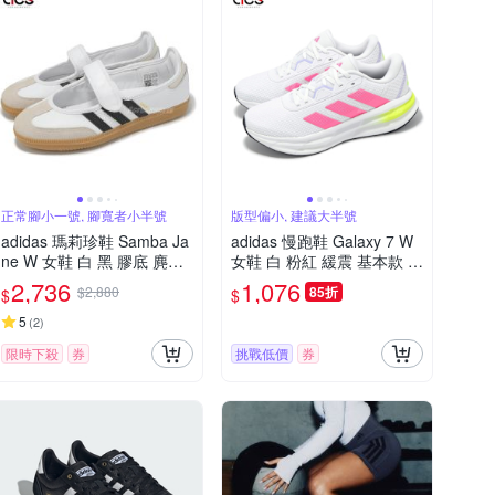
正常腳小一號, 腳寬者小半號
版型偏小, 建議大半號
adidas 瑪莉珍鞋 Samba Ja
adidas 慢跑鞋 Galaxy 7 W
ne W 女鞋 白 黑 膠底 麂皮
女鞋 白 粉紅 緩震 基本款 運
休閒鞋 復古 愛迪達 JR1402
動鞋 愛迪達 JI4604
2,736
1,076
$2,880
85折
$
$
5
(
2
)
限時下殺
券
挑戰低價
券