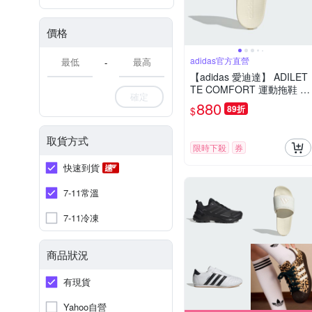
價格
adidas官方直營
-
【adidas 愛迪達】 ADILET
TE COMFORT 運動拖鞋 女
確定
鞋 JS3620
880
89折
$
取貨方式
限時下殺
券
快速到貨
7-11常溫
7-11冷凍
商品狀況
有現貨
Yahoo自營