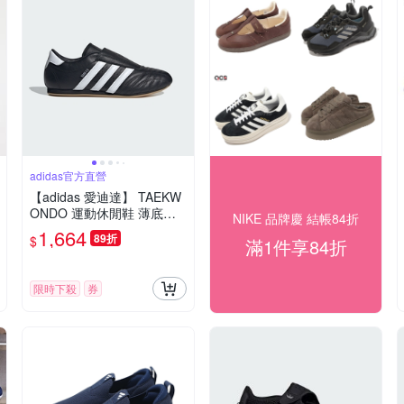
adidas官方直營
【adidas 愛迪達】 TAEKW
ONDO 運動休閒鞋 薄底鞋
NIKE 品牌慶 結帳84折
男鞋/女鞋 - Originals JQ47
1,664
89折
$
滿1件享84折
75
限時下殺
券