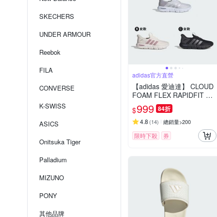
SKECHERS
UNDER ARMOUR
Reebok
FILA
adidas官方直營
【adidas 愛迪達】 CLOUD
CONVERSE
FOAM FLEX RAPIDFIT 運
動鞋 男鞋/女鞋 (多款任選)
999
K-SWISS
84折
$
4.8
(
14
)
總銷量>200
ASICS
限時下殺
券
Onitsuka Tiger
Palladium
MIZUNO
PONY
其他品牌