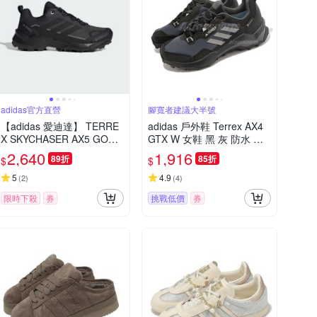
adidas官方直營
腳寬者建議大半號
【adidas 愛迪達】 TERRE
adidas 戶外鞋 Terrex AX4
X SKYCHASER AX5 GORE
GTX W 女鞋 黑 灰 防水 登
-TEX 登山鞋 防潑水 女鞋 J
山 越野 郊山 愛迪達 HQ105
2,640
1,916
89折
85折
$
$
Q2222
1
5
4.9
(
2
)
(
4
)
限時下殺
券
挑戰低價
券