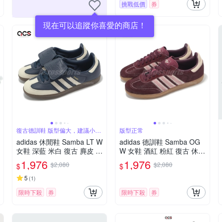
挑戰低價
券
現在可以追蹤你喜愛的商店！
復古德訓鞋 版型偏大，建議小半
版型正常
號
adidas 休閒鞋 Samba LT W
adidas 德訓鞋 Samba OG
女鞋 深藍 米白 復古 麂皮 翻
W 女鞋 酒紅 粉紅 復古 休閒
鞋舌 德訓鞋 愛迪達 JH5705
鞋 馬毛鞋面 愛迪達 JP5330
1,976
1,976
$2,080
$2,080
$
$
5
(
1
)
限時下殺
券
限時下殺
券