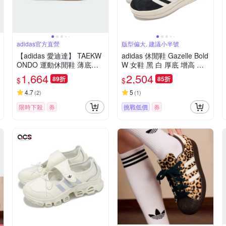
adidas官方直營
版型偏大, 建議小半號
【adidas 愛迪達】 TAEKW
adidas 休閒鞋 Gazelle Bold
ONDO 運動休閒鞋 薄底鞋
W 女鞋 黑 白 厚底 增高 拼
男鞋/女鞋 - Originals JQ47
接 麂皮 三條線 三葉草 愛迪
1,664
2,504
89折
85折
$
$
74
達 HQ6912
4.7
5
(
2
)
(
1
)
限時下殺
券
挑戰低價
券