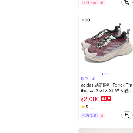
限時下殺
券
版型正常
adidas 越野跑鞋 Terrex Tra
ilmaker 2 GTX SL W 女鞋
紫紅 防水 機能 愛迪達 JP52
2,000
85折
$
42
5
(
2
)
挑戰低價
券