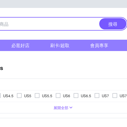
搜尋
必逛好店
刷卡/超取
會員專享
as
US4.5
US5
US5.5
US6
US6.5
US7
US7
US11.5
US12
US12.5
US13
US13.5
US14
鞋
男
網布
休閒鞋/ 帆布鞋
麂皮
丹寧 / 帆布
訓練鞋
涼鞋/拖鞋
網球鞋
登山
5cm
11cm
11.5cm
12cm
12.5cm
13cm
13
展開全部
EU39
EU40
EU41
EU42
EU43
EU44
m
17cm
17.5cm
18cm
18.5cm
19cm
19.5
UK6
UK6.5
UK7
UK7.5
UK8
UK8.5
m
23cm
23.5cm
24cm
24.5cm
25cm
25.5