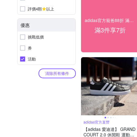
評價4顆
以上
adidas官方寵爸88折 滿件最低7折
優惠
滿3件享7折
挑戰低價
券
活動
清除所有條件
adidas官方直營
【adidas 愛迪達】 GRAND
COURT 2.0 休閒鞋 運動休