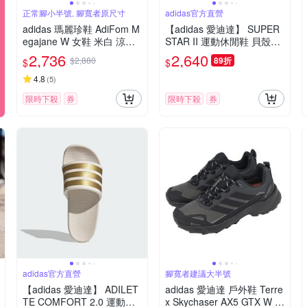
正常腳小半號, 腳寬者原尺寸
adidas官方直營
adidas 瑪麗珍鞋 AdiFom M
【adidas 愛迪達】 SUPER
egajane W 女鞋 米白 涼鞋
STAR II 運動休閒鞋 貝殼鞋
厚底 休閒鞋 愛迪達 JR4497
女鞋 - Originals KI4203
2,736
2,640
$2,880
89折
$
$
4.8
(
5
)
限時下殺
券
限時下殺
券
adidas官方直營
腳寬者建議大半號
【adidas 愛迪達】 ADILET
adidas 愛迪達 戶外鞋 Terre
TE COMFORT 2.0 運動拖
x Skychaser AX5 GTX W 女