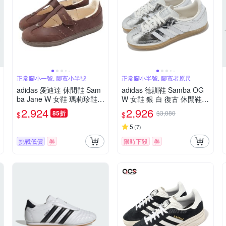
正常腳小一號, 腳寬小半號
正常腳小半號, 腳寬者原尺
adidas 愛迪達 休閒鞋 Sam
adidas 德訓鞋 Samba OG
ba Jane W 女鞋 瑪莉珍鞋
W 女鞋 銀 白 復古 休閒鞋
棕 HP7130
爆裂紋 愛迪達 JR0035
2,924
2,926
85折
$3,080
$
$
5
(
7
)
挑戰低價
券
限時下殺
券