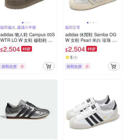
版型偏大, 建議小半號
版型正常
adidas 懶人鞋 Campus 00S
adidas 休閒鞋 Samba OG
WTR LO W 女鞋 穆勒鞋 棕
W 女鞋 Pearl 米白 珍珠 宋
麂皮 厚底 絨毛 JR3731
雨琦同款 愛迪達 JQ2616
2,504
2,504
85折
85折
$
$
5
(
1
)
挑戰低價
券
挑戰低價
券