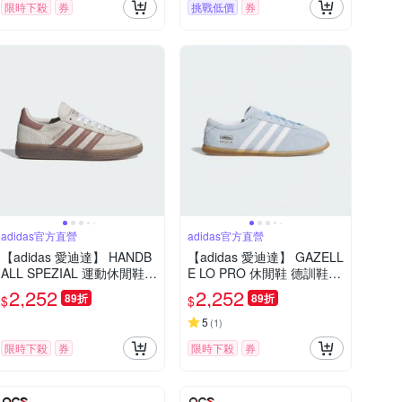
限時下殺
券
挑戰低價
券
adidas官方直營
adidas官方直營
【adidas 愛迪達】 HANDB
【adidas 愛迪達】 GAZELL
ALL SPEZIAL 運動休閒鞋
E LO PRO 休閒鞋 德訓鞋
德訓鞋 滑板 女鞋 - Original
滑板 復古 薄底鞋 女鞋 - Ori
2,252
2,252
89折
89折
$
$
s IH1510
ginals JR8893
5
(
1
)
限時下殺
券
限時下殺
券