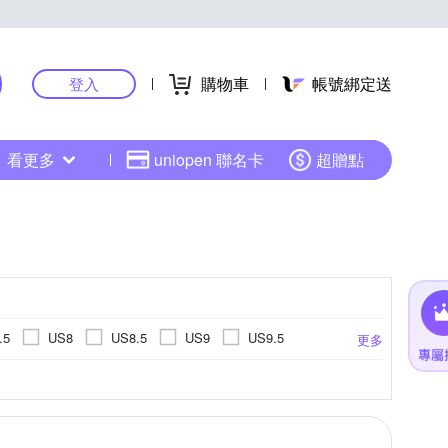
購物車
帳號綁定送
登入
看更多
uniopen 聯名卡
超贈點
.5
US8
US8.5
US9
US9.5
更多
US14.5
US15
EU34
EU35
鞋
健走鞋
拖鞋
高爾夫球鞋
.5cm
14cm
14.5cm
15cm
更多
更多
EU45
EU46
UK3
UK3.5
UK4
cm
20cm
20.5cm
21cm
26cm以上
cm