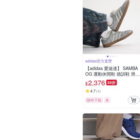
adidas官方直營
【adidas 愛迪達】 SAMBA
OG 運動休閒鞋 德訓鞋 滑板
復古 女鞋 - Originals KI626
2,376
89折
$
4
4.7
(
1
)
限時下殺
券