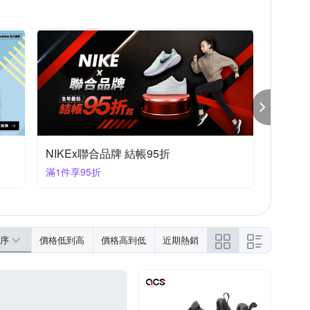
NIKEx聯合品牌 結帳95折
滿1件享95折
序
價格低到高
價格高到低
近期熱銷