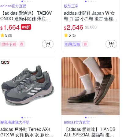
adidas官方直營
版型正常
【adidas 愛迪達】 TAEKW
adidas 休閒鞋 Japan W 女
ONDO 運動休閒鞋 薄底鞋
鞋 白 黑 小白鞋 復古 金標
女鞋 - Originals JH9664
愛迪達 IH5489
1,664
2,546
89折
$2,680
$
$
5
5
(
5
)
(
2
)
限時下殺
券
挑戰低價
券
腳寬者建議大半號
adidas官方直營
adidas 戶外鞋 Terrex AX4
【adidas 愛迪達】 HANDB
GTX W 女鞋 防水 灰 藕粉
ALL SPEZIAL 樂福鞋 復古