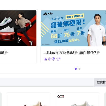
95折
adidas官方寵爸88折 滿件最低7折
滿3件享7折
推薦排