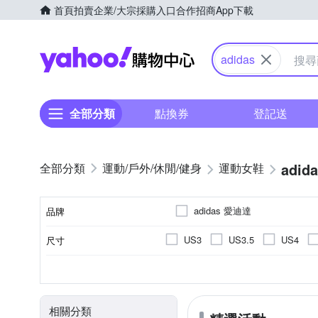
首頁
拍賣
企業/大宗採購入口
合作招商
App下載
Yahoo購物中心
adidas
全部分類
點換券
登記送
adid
運動/戶外/休閒/健身
運動女鞋
adidas 愛迪達
品牌
US3
US3.5
US4
尺寸
品牌名稱
US10
US10.5
US11
10cm以下
女
依吊牌標示
休閒鞋
正常
女童
偏大
慢跑鞋
人造皮革
男童
偏小
運動
10cm
10.
尺寸(腳長)
顏色
適用性別
鞋面材質
款式
版型
EU36
EU37
EU38
健野鞋
學步鞋
15.5cm
16cm
16.5c
相關分類
UK4.5
UK5
UK5.5
21.5cm
22cm
22.5c