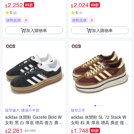
古 麂皮 膠底 愛迪達 ID7056
底鞋 女鞋 - Originals JS0253
2,252
2,024
85折
89折
$
$
5
5
(
3
)
(
1
)
挑戰低價
券
挑戰低價
券
加入購物車
加入購物車
版型偏大, 建議小半號
版型正常
adidas 休閒鞋 Gazelle Bold W
adidas 休閒鞋 SL 72 Stack W
女鞋 黑 白 厚底 增高 復古 麂皮
女鞋 棕 黃 厚底 增高 麂皮 復古
拼接 愛迪達 IE0876
愛迪達 JQ6420
2,261
1,748
$2,380
85折
$
$