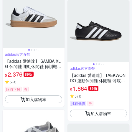
adidas官方直營
【adidas 愛迪達】 SAMBA XL
G 休閒鞋 運動休閒鞋 德訓鞋
adidas官方直營
滑板 復古 男鞋/女鞋 - Originals
2,376
89折
$
【adidas 愛迪達】 TAEKWON
IE1377
DO 運動休閒鞋 休閒鞋 薄底鞋
5
(
4
)
男鞋/女鞋 - Originals JS1193
1,664
89折
$
限時下殺
券
5
(
1
)
加入購物車
挑戰低價
券
加入購物車