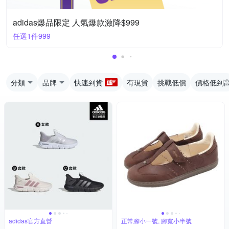
adidas爆品限定 人氣爆款激降$999
任選1件999
分類
品牌
快速到貨
有現貨
挑戰低價
價格低到
adidas官方直營
正常腳小一號, 腳寬小半號