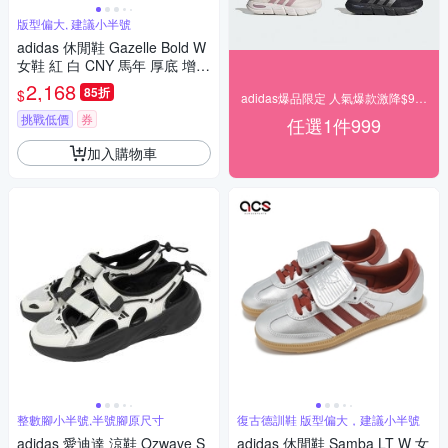
版型偏大, 建議小半號
adidas 休閒鞋 Gazelle Bold W
女鞋 紅 白 CNY 馬年 厚底 增高
膠底 愛迪達 KJ4293
2,168
85折
$
adidas爆品限定 人氣爆款激降$999
挑戰低價
券
任選1件999
加入購物車
整數腳小半號,半號腳原尺寸
復古德訓鞋 版型偏大，建議小半號
adidas 愛迪達 涼鞋 Ozwave S
adidas 休閒鞋 Samba LT W 女