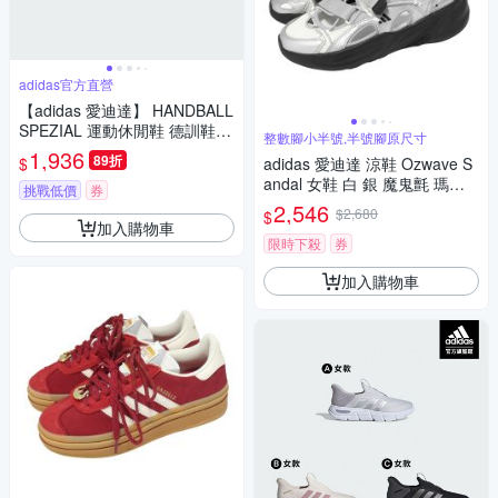
adidas官方直營
【adidas 愛迪達】 HANDBALL
SPEZIAL 運動休閒鞋 德訓鞋
整數腳小半號,半號腳原尺寸
女鞋 - Originals IE3699
1,936
89折
$
adidas 愛迪達 涼鞋 Ozwave S
andal 女鞋 白 銀 魔鬼氈 瑪莉
挑戰低價
券
珍風厚底 KJ5964
2,546
$2,680
$
加入購物車
限時下殺
券
加入購物車