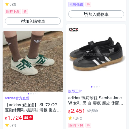
5
(
2
)
挑戰低價
券
限時下殺
券
加入購物車
加入購物車
版型正常
adidas 瑪莉珍鞋 Samba Jane
adidas官方直營
W 女鞋 黑 白 膠底 麂皮 休閒鞋
【adidas 愛迪達】 SL 72 OG
復古 愛迪達 JQ6445
2,451
運動休閒鞋 德訓鞋 滑板 復古
$2,580
$
女鞋 - Originals IF1940
1,724
89折
$
4.8
(
5
)
5
(
1
)
限時下殺
券