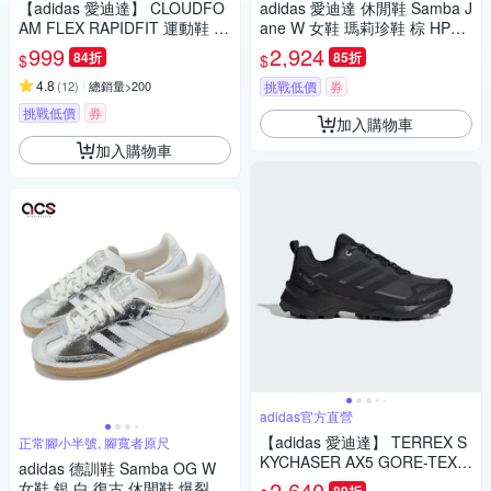
【adidas 愛迪達】 CLOUDFO
adidas 愛迪達 休閒鞋 Samba J
AM FLEX RAPIDFIT 運動鞋 男
ane W 女鞋 瑪莉珍鞋 棕 HP71
鞋/女鞋 (多款任選)
30
999
2,924
84折
85折
$
$
4.8
(
12
)
總銷量>200
挑戰低價
券
挑戰低價
券
加入購物車
加入購物車
adidas官方直營
【adidas 愛迪達】 TERREX S
正常腳小半號, 腳寬者原尺
KYCHASER AX5 GORE-TEX
adidas 德訓鞋 Samba OG W
登山鞋 防潑水 女鞋 JQ2222
2,640
女鞋 銀 白 復古 休閒鞋 爆裂紋