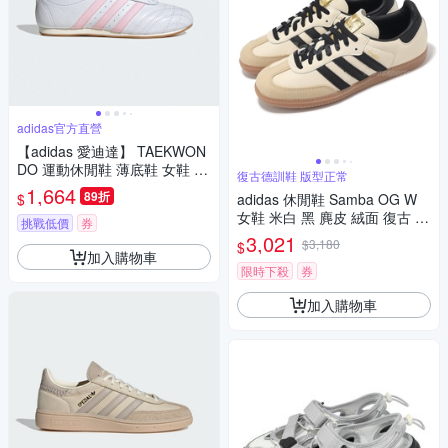
adidas官方直營
【adidas 愛迪達】 TAEKWON
DO 運動休閒鞋 薄底鞋 女鞋 -
復古德訓鞋 版型正常
Originals JS0306
1,664
89折
$
adidas 休閒鞋 Samba OG W
女鞋 米白 黑 麂皮 絨面 復古 德
挑戰低價
券
訓鞋 愛迪達 ID0478
3,021
$3,180
$
加入購物車
限時下殺
券
加入購物車