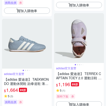
挑戰低價
券
加入購物車
加入購物車
adidas官方直營
【adidas 愛迪達】 TERREX C
adidas官方直營
APTAIN TOEY 2.0 運動涼鞋 童
【adidas 愛迪達】 TAEKWON
鞋 JI1361
1,196
DO 運動休閒鞋 跆拳道鞋 薄底
89折
$
鞋 女鞋 - Originals JS3317
1,664
89折
$
5
(
1
)
5
(
3
)
限時下殺
券
挑戰低價
券
加入購物車