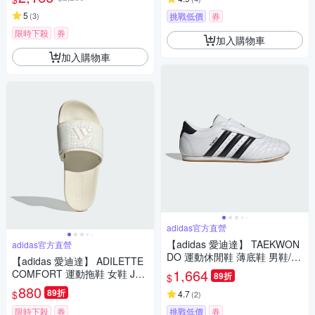
5
(
3
)
挑戰低價
券
限時下殺
券
加入購物車
加入購物車
adidas官方直營
【adidas 愛迪達】 TAEKWON
adidas官方直營
DO 運動休閒鞋 薄底鞋 男鞋/女
【adidas 愛迪達】 ADILETTE
鞋 - Originals JQ4774
1,664
COMFORT 運動拖鞋 女鞋 JS3
89折
$
620
880
89折
$
4.7
(
2
)
限時下殺
券
挑戰低價
券