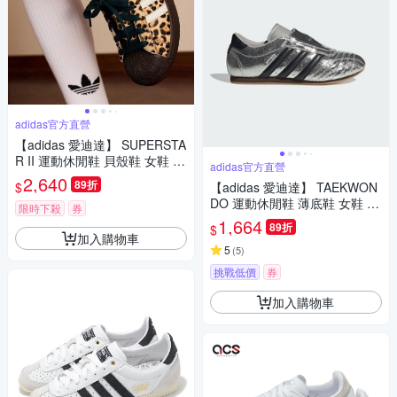
adidas官方直營
【adidas 愛迪達】 SUPERSTA
R II 運動休閒鞋 貝殼鞋 女鞋 -
adidas官方直營
Originals KI4203
2,640
89折
$
【adidas 愛迪達】 TAEKWON
DO 運動休閒鞋 薄底鞋 女鞋 -
限時下殺
券
Originals JH9664
1,664
89折
$
加入購物車
5
(
5
)
挑戰低價
券
加入購物車