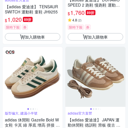
SPEED 2 跑鞋 慢跑鞋 運動鞋
【adidas 愛迪達】 TENSAUR
女鞋 IH8210
1,760
SWITCH 運動鞋 童鞋 JH9255
89折
$
1,020
89折
$
4.8
(
2
)
限時下殺
券
限時下殺
券
加入購物車
加入購物車
版型偏大, 建議小半號
adidas官方直營
adidas 休閒鞋 Gazelle Bold W
【adidas 愛迪達】 JAPAN 運
女鞋 卡其 綠 厚底 增高 拼接 復
動休閒鞋 德訓鞋 滑板 復古 薄