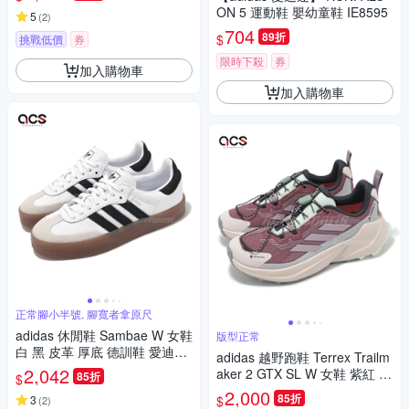
ON 5 運動鞋 嬰幼童鞋 IE8595
5
(
2
)
704
89折
$
挑戰低價
券
限時下殺
券
加入購物車
加入購物車
正常腳小半號, 腳寬者拿原尺
adidas 休閒鞋 Sambae W 女鞋
版型正常
白 黑 皮革 厚底 德訓鞋 愛迪達
adidas 越野跑鞋 Terrex Trailm
JI1349
2,042
aker 2 GTX SL W 女鞋 紫紅 防
85折
$
水 機能 愛迪達 JP5242
2,000
85折
$
3
(
2
)