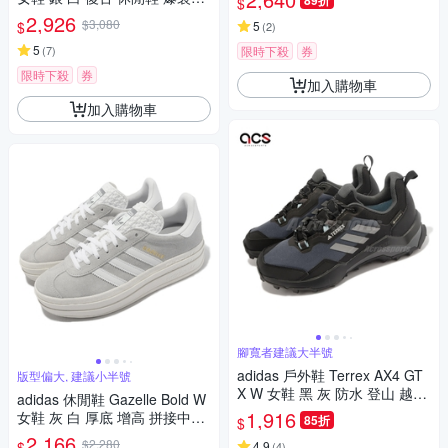
89折
$
愛迪達 JR0035
2,926
$3,080
$
5
(
2
)
5
(
7
)
限時下殺
券
限時下殺
券
加入購物車
加入購物車
腳寬者建議大半號
adidas 戶外鞋 Terrex AX4 GT
版型偏大, 建議小半號
X W 女鞋 黑 灰 防水 登山 越野
adidas 休閒鞋 Gazelle Bold W
郊山 愛迪達 HQ1051
1,916
女鞋 灰 白 厚底 增高 拼接中底
85折
$
三葉草 愛迪達 HQ6893
2,166
$2,280
$
4.9
(
4
)