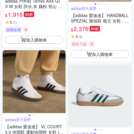
adidas 戶外鞋 Terrex AX4 GT
X W 女鞋 防水 灰 藕粉 登山 機
adidas官方直營
能 抗撕裂 愛迪達 IG6580
1,916
85折
$
【adidas 愛迪達】 HANDBALL
SPEZIAL 樂福鞋 復古 女鞋 - O
5
(
1
)
riginals KJ2533
2,376
89折
$
挑戰低價
券
5
(
2
)
加入購物車
限時下殺
券
加入購物車
adidas官方直營
【adidas 愛迪達】 VL COURT
3.0 休閒鞋 運動休閒鞋 女鞋 ID
adidas官方直營