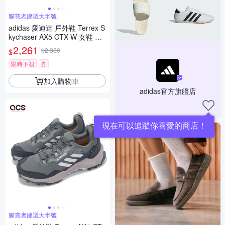
腳寬者建議大半號
adidas 愛迪達 戶外鞋 Terrex S
kychaser AX5 GTX W 女鞋 黑
防水 越野 JQ2222
2,261
$2,380
$
限時下殺
券
加入購物車
adidas官方旗艦店
現在可以追蹤你喜愛的商店！
腳寬者建議大半號