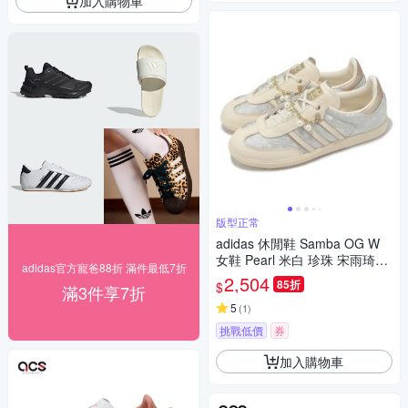
加入購物車
版型正常
adidas 休閒鞋 Samba OG W
女鞋 Pearl 米白 珍珠 宋雨琦同
adidas官方寵爸88折 滿件最低7折
款 愛迪達 JQ2616
2,504
85折
$
滿3件享7折
5
(
1
)
挑戰低價
券
加入購物車