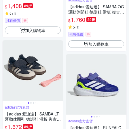
8797
1,408
89折
$
【adidas 愛迪達】 SAMBA OG
運動休閒鞋 德訓鞋 滑板 復古
5
(
1
)
女鞋 - Originals JI2724
1,760
89折
$
挑戰低價
券
5
(
1
)
加入購物車
挑戰低價
券
加入購物車
adidas官方直營
【adidas 愛迪達】 SAMBA LT
運動休閒鞋 德訓鞋 滑板 復古
adidas官方直營
女鞋 - Originals JH5705
1,672
89折
$
【adidas 愛迪達】 RUNFALC