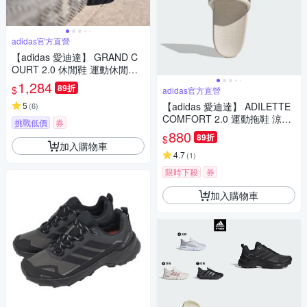
adidas官方直營
【adidas 愛迪達】 GRAND C
OURT 2.0 休閒鞋 運動休閒鞋
男鞋/女鞋 GW9196
1,284
89折
$
adidas官方直營
5
【adidas 愛迪達】 ADILETTE
(
6
)
COMFORT 2.0 運動拖鞋 涼拖
挑戰低價
券
鞋 女鞋 JP9123
880
89折
$
加入購物車
4.7
(
1
)
限時下殺
券
加入購物車