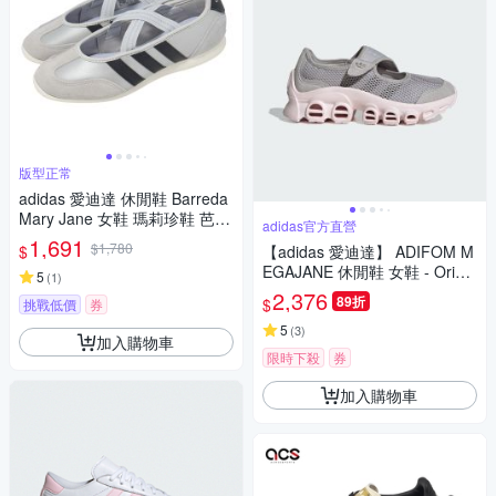
版型正常
adidas 愛迪達 休閒鞋 Barreda
Mary Jane 女鞋 瑪莉珍鞋 芭蕾
adidas官方直營
風 銀 薄底 HP3520
1,691
$1,780
$
【adidas 愛迪達】 ADIFOM M
EGAJANE 休閒鞋 女鞋 - Origin
5
(
1
)
als JP8116
2,376
89折
$
挑戰低價
券
5
(
3
)
加入購物車
限時下殺
券
加入購物車