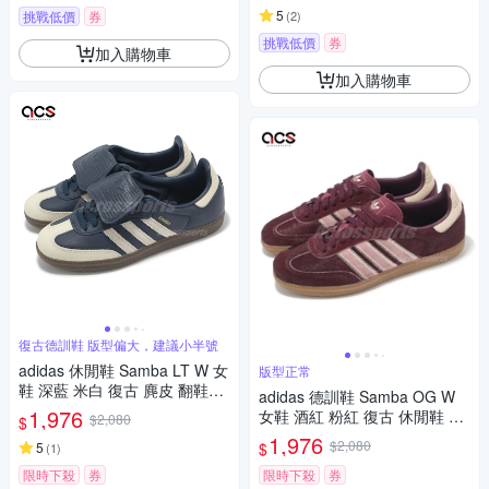
5
挑戰低價
券
(
2
)
挑戰低價
券
加入購物車
加入購物車
復古德訓鞋 版型偏大，建議小半號
adidas 休閒鞋 Samba LT W 女
版型正常
鞋 深藍 米白 復古 麂皮 翻鞋舌
adidas 德訓鞋 Samba OG W
德訓鞋 愛迪達 JH5705
1,976
女鞋 酒紅 粉紅 復古 休閒鞋 馬
$2,080
$
毛鞋面 愛迪達 JP5330
1,976
$2,080
$
5
(
1
)
限時下殺
券
限時下殺
券