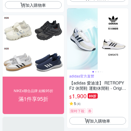
加入購物車
adidas官方直營
【adidas 愛迪達】 RETROPY
F2 休閒鞋 運動休閒鞋 - Origin
NIKEx聯合品牌 結帳95折
als 男鞋/女鞋 GW5473
1,900
89折
$
滿1件享95折
5
(
4
)
限時下殺
券
加入購物車