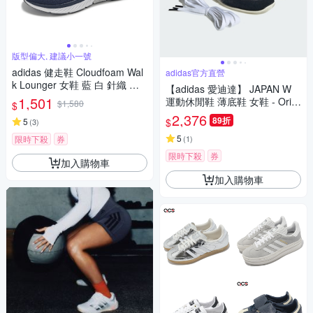
版型偏大, 建議小一號
adidas 健走鞋 Cloudfoam Wal
adidas官方直營
k Lounger 女鞋 藍 白 針織 套
【adidas 愛迪達】 JAPAN W
入式 緩衝 休閒 愛迪達 ID4062
1,501
運動休閒鞋 薄底鞋 女鞋 - Origi
$1,580
$
nals IH5490
2,376
89折
$
5
(
3
)
5
限時下殺
券
(
1
)
限時下殺
券
加入購物車
加入購物車