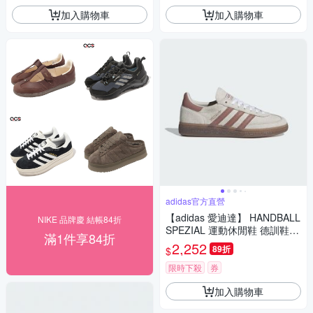
加入購物車
加入購物車
adidas官方直營
【adidas 愛迪達】 HANDBALL
NIKE 品牌慶 結帳84折
SPEZIAL 運動休閒鞋 德訓鞋
滿1件享84折
滑板 女鞋 - Originals IH1510
2,252
89折
$
限時下殺
券
加入購物車