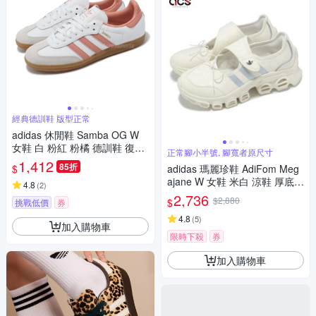
經典德訓鞋 版型正常
adidas 休閒鞋 Samba OG W
女鞋 白 粉紅 粉橘 德訓鞋 復古
正常腳小半號, 腳寬者原尺寸
麂皮 愛迪達 IG5932
1,412
85折
$
adidas 瑪麗珍鞋 AdiFom Meg
ajane W 女鞋 米白 涼鞋 厚底
4.8
(
2
)
休閒鞋 愛迪達 JR4497
2,736
$2,880
$
挑戰低價
券
4.8
(
5
)
加入購物車
限時下殺
券
加入購物車