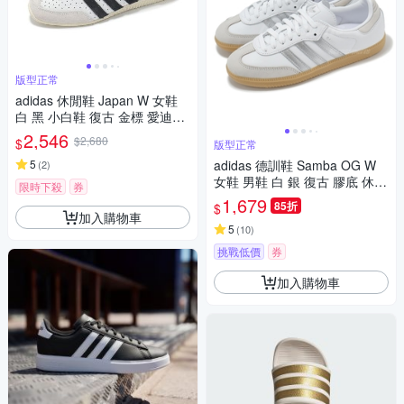
版型正常
adidas 休閒鞋 Japan W 女鞋
白 黑 小白鞋 復古 金標 愛迪達
IH5489
2,546
$2,680
$
版型正常
5
adidas 德訓鞋 Samba OG W
(
2
)
女鞋 男鞋 白 銀 復古 膠底 休閒
限時下殺
券
鞋 愛迪達 JI2725
1,679
85折
$
加入購物車
5
(
10
)
挑戰低價
券
加入購物車