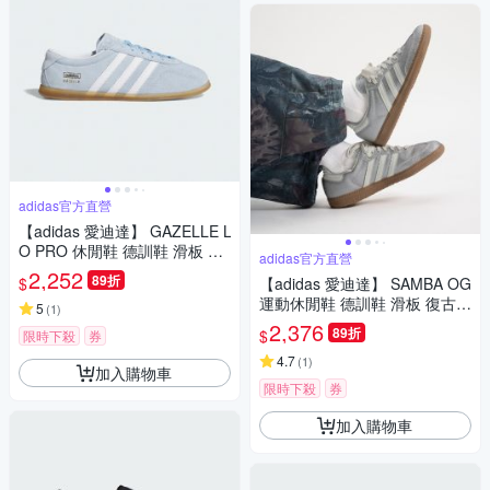
adidas官方直營
【adidas 愛迪達】 GAZELLE L
O PRO 休閒鞋 德訓鞋 滑板 復
adidas官方直營
古 薄底鞋 女鞋 - Originals JR8
2,252
89折
$
【adidas 愛迪達】 SAMBA OG
893
運動休閒鞋 德訓鞋 滑板 復古
5
(
1
)
女鞋 - Originals KI6264
2,376
89折
$
限時下殺
券
4.7
(
1
)
加入購物車
限時下殺
券
加入購物車