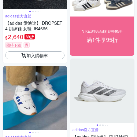
adidas官方直營
【adidas 愛迪達】 DROPSET
4 訓練鞋 女鞋 JR4666
NIKEx聯合品牌 結帳95折
2,640
89折
$
滿1件享95折
限時下殺
券
加入購物車
adidas官方直營
【adidas 愛迪達】 DURAMO
adidas官方直營