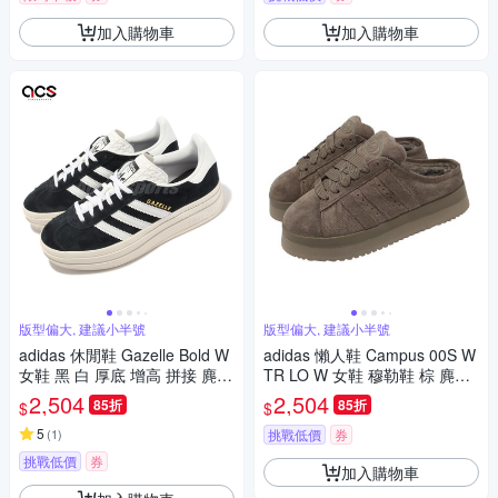
加入購物車
加入購物車
版型偏大, 建議小半號
版型偏大, 建議小半號
adidas 休閒鞋 Gazelle Bold W
adidas 懶人鞋 Campus 00S W
女鞋 黑 白 厚底 增高 拼接 麂皮
TR LO W 女鞋 穆勒鞋 棕 麂皮
三條線 三葉草 愛迪達 HQ6912
厚底 絨毛 JR3731
2,504
2,504
85折
85折
$
$
5
(
1
)
挑戰低價
券
挑戰低價
券
加入購物車