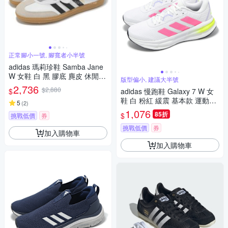
正常腳小一號, 腳寬者小半號
adidas 瑪莉珍鞋 Samba Jane
W 女鞋 白 黑 膠底 麂皮 休閒鞋
版型偏小, 建議大半號
復古 愛迪達 JR1402
2,736
$2,880
$
adidas 慢跑鞋 Galaxy 7 W 女
鞋 白 粉紅 緩震 基本款 運動鞋
5
(
2
)
愛迪達 JI4604
1,076
85折
$
挑戰低價
券
挑戰低價
券
加入購物車
加入購物車