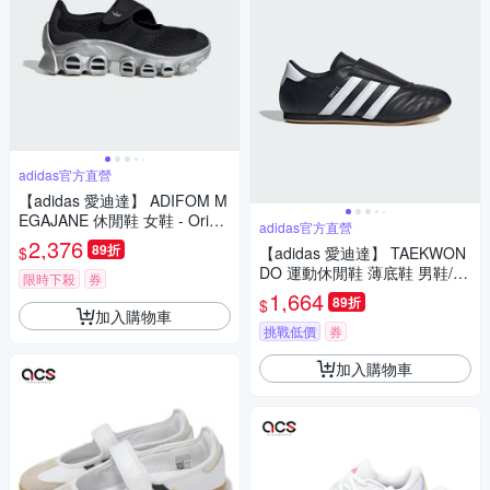
adidas官方直營
【adidas 愛迪達】 ADIFOM M
EGAJANE 休閒鞋 女鞋 - Origin
adidas官方直營
als JP8117
2,376
89折
$
【adidas 愛迪達】 TAEKWON
DO 運動休閒鞋 薄底鞋 男鞋/女
限時下殺
券
鞋 - Originals JQ4775
1,664
89折
$
加入購物車
挑戰低價
券
加入購物車