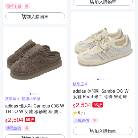
加入購物車
限時下殺
券
加入購物車
版型正常
adidas 休閒鞋 Samba OG W
女鞋 Pearl 米白 珍珠 宋雨琦同
版型偏大, 建議小半號
款 愛迪達 JQ2616
2,504
85折
$
adidas 懶人鞋 Campus 00S W
TR LO W 女鞋 穆勒鞋 棕 麂皮
5
(
1
)
厚底 絨毛 JR3731
2,504
85折
$
挑戰低價
券
挑戰低價
券
加入購物車