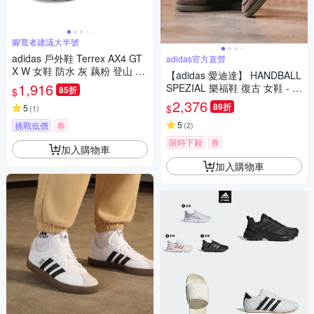
腳寬者建議大半號
adidas 戶外鞋 Terrex AX4 GT
adidas官方直營
X W 女鞋 防水 灰 藕粉 登山 機
【adidas 愛迪達】 HANDBALL
能 抗撕裂 愛迪達 IG6580
1,916
SPEZIAL 樂福鞋 復古 女鞋 - O
85折
$
riginals KJ2533
2,376
89折
$
5
(
1
)
5
挑戰低價
券
(
2
)
限時下殺
券
加入購物車
加入購物車