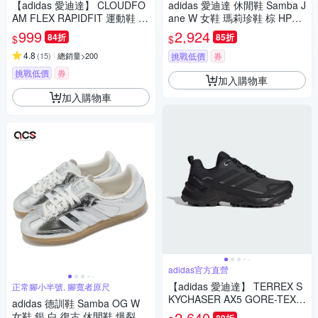
【adidas 愛迪達】 CLOUDFO
adidas 愛迪達 休閒鞋 Samba J
AM FLEX RAPIDFIT 運動鞋 男
ane W 女鞋 瑪莉珍鞋 棕 HP71
鞋/女鞋 (多款任選)
30
999
2,924
84折
85折
$
$
4.8
(
15
)
總銷量>200
挑戰低價
券
挑戰低價
券
加入購物車
加入購物車
adidas官方直營
【adidas 愛迪達】 TERREX S
正常腳小半號, 腳寬者原尺
KYCHASER AX5 GORE-TEX
adidas 德訓鞋 Samba OG W
登山鞋 防潑水 女鞋 JQ2222
2,640
女鞋 銀 白 復古 休閒鞋 爆裂紋