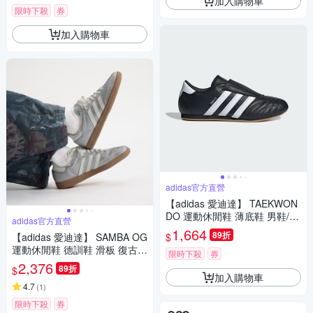
加入購物車
限時下殺
券
加入購物車
adidas官方直營
【adidas 愛迪達】 TAEKWON
DO 運動休閒鞋 薄底鞋 男鞋/女
adidas官方直營
鞋 - Originals JQ4775
1,664
89折
$
【adidas 愛迪達】 SAMBA OG
運動休閒鞋 德訓鞋 滑板 復古
限時下殺
券
女鞋 - Originals KI6264
2,376
89折
$
加入購物車
4.7
(
1
)
限時下殺
券