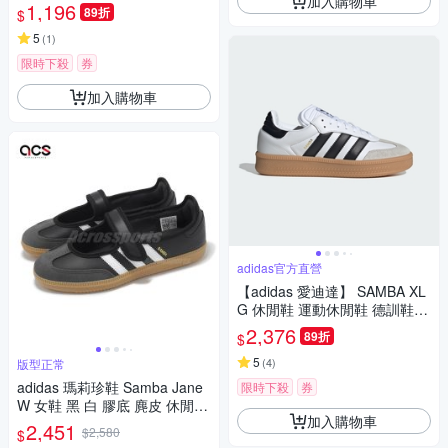
加入購物車
鞋 JI1361
1,196
89折
$
5
(
1
)
限時下殺
券
加入購物車
adidas官方直營
【adidas 愛迪達】 SAMBA XL
G 休閒鞋 運動休閒鞋 德訓鞋
滑板 復古 男鞋/女鞋 - Originals
2,376
89折
$
IE1377
5
(
4
)
版型正常
adidas 瑪莉珍鞋 Samba Jane
限時下殺
券
W 女鞋 黑 白 膠底 麂皮 休閒鞋
加入購物車
復古 愛迪達 JQ6445
2,451
$2,580
$