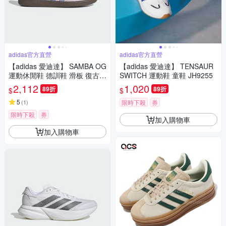
adidas官方直營
adidas官方直營
【adidas 愛迪達】 SAMBA OG
【adidas 愛迪達】 TENSAUR
運動休閒鞋 德訓鞋 滑板 復古
SWITCH 運動鞋 童鞋 JH9255
女鞋 - Originals JR8822
2,112
1,020
89折
89折
$
$
5
(
1
)
限時下殺
券
限時下殺
券
加入購物車
加入購物車