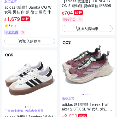
【adidas 愛迪達】 RUNFALC
版型正常
ON 5 運動鞋 嬰幼童鞋 IE8595
adidas 德訓鞋 Samba OG W
704
女鞋 男鞋 白 銀 復古 膠底 休閒
89折
$
鞋 愛迪達 JI2725
1,679
85折
$
限時下殺
券
5
(
10
)
加入購物車
挑戰低價
券
加入購物車
版型正常
adidas 越野跑鞋 Terrex Trailm
aker 2 GTX SL W 女鞋 紫紅 防
正常腳小半號, 腳寬者拿原尺
水 機能 愛迪達 JP5242
2,000
85折
$
adidas 休閒鞋 Sambae W 女鞋