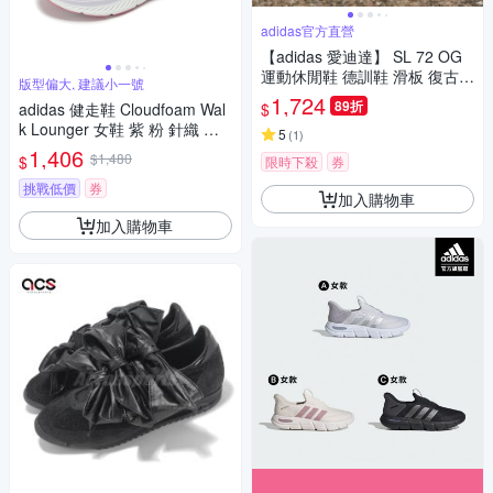
adidas官方直營
【adidas 愛迪達】 SL 72 OG
運動休閒鞋 德訓鞋 滑板 復古
版型偏大, 建議小一號
女鞋 - Originals IF1940
1,724
89折
$
adidas 健走鞋 Cloudfoam Wal
k Lounger 女鞋 紫 粉 針織 套
5
(
1
)
入式 緩衝 休閒 愛迪達 ID4060
1,406
$1,480
$
限時下殺
券
挑戰低價
券
加入購物車
加入購物車