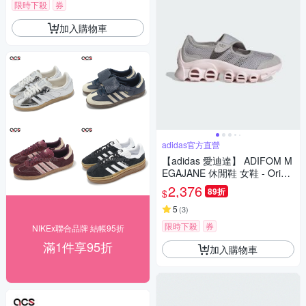
限時下殺
券
加入購物車
adidas官方直營
【adidas 愛迪達】 ADIFOM M
EGAJANE 休閒鞋 女鞋 - Origin
als JP8116
2,376
89折
$
5
(
3
)
限時下殺
券
NIKEx聯合品牌 結帳95折
滿1件享95折
加入購物車