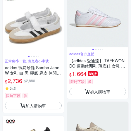
adidas官方直營
【adidas 愛迪達】 TAEKWON
正常腳小一號, 腳寬者小半號
DO 運動休閒鞋 薄底鞋 女鞋 -
adidas 瑪莉珍鞋 Samba Jane
Originals JS0306
1,664
W 女鞋 白 黑 膠底 麂皮 休閒鞋
89折
$
復古 愛迪達 JR1402
2,736
$2,880
$
限時下殺
券
5
(
2
)
加入購物車
限時下殺
券
加入購物車