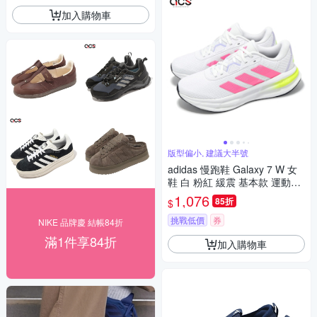
加入購物車
版型偏小, 建議大半號
adidas 慢跑鞋 Galaxy 7 W 女
鞋 白 粉紅 緩震 基本款 運動鞋
愛迪達 JI4604
1,076
85折
$
挑戰低價
券
NIKE 品牌慶 結帳84折
滿1件享84折
加入購物車