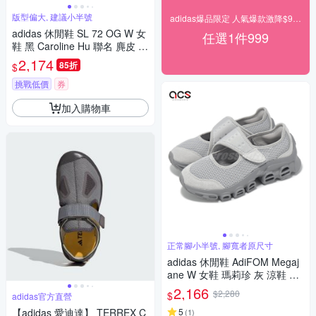
版型偏大, 建議小半號
adidas爆品限定 人氣爆款激降$999
adidas 休閒鞋 SL 72 OG W 女
任選1件999
鞋 黑 Caroline Hu 聯名 麂皮 蝴
蝶結 愛迪達 JH7342
2,174
85折
$
挑戰低價
券
加入購物車
正常腳小半號, 腳寬者原尺寸
adidas 休閒鞋 AdiFOM Megaj
ane W 女鞋 瑪莉珍 灰 涼鞋 愛
迪達 JH7556
2,166
$2,280
$
adidas官方直營
【adidas 愛迪達】 TERREX C
5
(
1
)