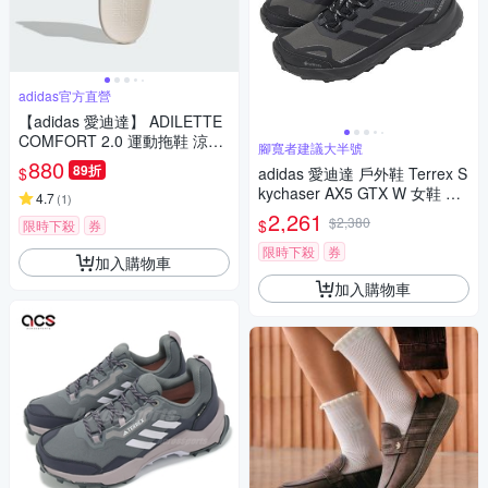
adidas官方直營
【adidas 愛迪達】 ADILETTE
COMFORT 2.0 運動拖鞋 涼拖
腳寬者建議大半號
鞋 女鞋 JP9123
880
89折
$
adidas 愛迪達 戶外鞋 Terrex S
kychaser AX5 GTX W 女鞋 黑
4.7
(
1
)
防水 越野 JQ2222
2,261
$2,380
$
限時下殺
券
限時下殺
券
加入購物車
加入購物車