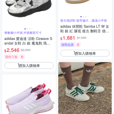
復古德訓鞋 版型偏大，建議小半號
adidas 休閒鞋 Samba LT W 女
鞋 銀 紅 膠底 復古 翻鞋舌 德訓
整數腳小半號,半號腳原尺寸
鞋 愛迪達 JH5707
1,881
$1,980
$
adidas 愛迪達 涼鞋 Ozwave S
andal 女鞋 白 銀 魔鬼氈 瑪莉
挑戰低價
券
珍風厚底 KJ5964
2,546
$2,680
$
加入購物車
限時下殺
券
加入購物車