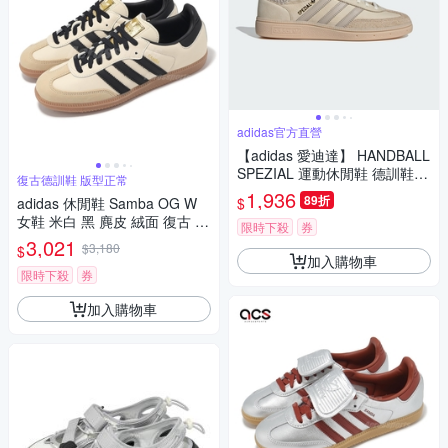
adidas官方直營
【adidas 愛迪達】 HANDBALL
SPEZIAL 運動休閒鞋 德訓鞋
復古德訓鞋 版型正常
女鞋 - Originals IE3699
1,936
89折
$
adidas 休閒鞋 Samba OG W
女鞋 米白 黑 麂皮 絨面 復古 德
限時下殺
券
訓鞋 愛迪達 ID0478
3,021
$3,180
$
加入購物車
限時下殺
券
加入購物車