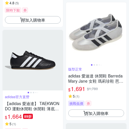
4.8
(
5
)
限時下殺
券
加入購物車
版型正常
adidas 愛迪達 休閒鞋 Barreda
Mary Jane 女鞋 瑪莉珍鞋 芭蕾
風 銀 薄底 HP3520
1,691
$1,780
$
5
(
1
)
adidas官方直營
【adidas 愛迪達】 TAEKWON
挑戰低價
券
DO 運動休閒鞋 休閒鞋 薄底鞋
加入購物車
男鞋/女鞋 - Originals JS1193
1,664
89折
$
5
(
1
)