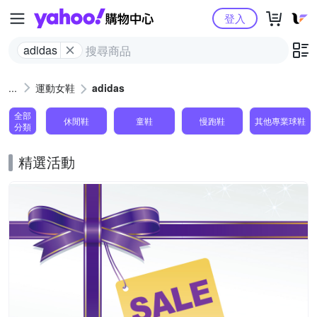
Yahoo購物中心
登入
adidas
運動女鞋
adidas
全部
休閒鞋
童鞋
慢跑鞋
其他專業球鞋
分類
精選活動