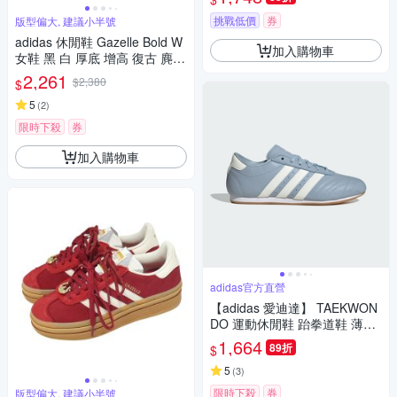
挑戰低價
券
版型偏大, 建議小半號
adidas 休閒鞋 Gazelle Bold W
加入購物車
女鞋 黑 白 厚底 增高 復古 麂皮
拼接 愛迪達 IE0876
2,261
$2,380
$
5
(
2
)
限時下殺
券
加入購物車
adidas官方直營
【adidas 愛迪達】 TAEKWON
DO 運動休閒鞋 跆拳道鞋 薄底
鞋 女鞋 - Originals JS3317
1,664
89折
$
5
(
3
)
限時下殺
券
版型偏大, 建議小半號