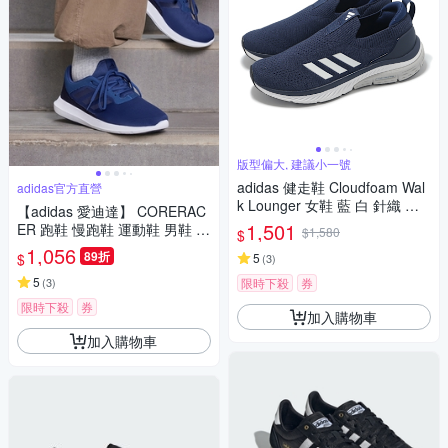
版型偏大, 建議小一號
adidas 健走鞋 Cloudfoam Wal
adidas官方直營
k Lounger 女鞋 藍 白 針織 套
【adidas 愛迪達】 CORERAC
入式 緩衝 休閒 愛迪達 ID4062
1,501
ER 跑鞋 慢跑鞋 運動鞋 男鞋 F
$1,580
$
X3594
1,056
89折
$
5
(
3
)
5
(
3
)
限時下殺
券
限時下殺
券
加入購物車
加入購物車