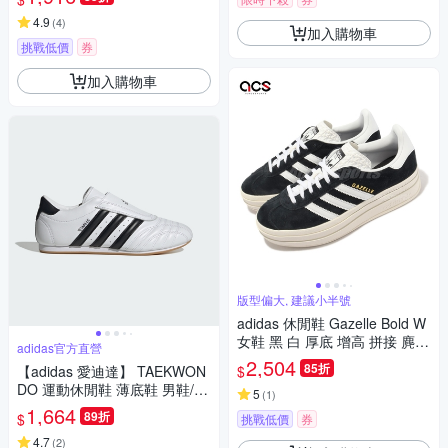
4.9
(
4
)
加入購物車
挑戰低價
券
加入購物車
版型偏大, 建議小半號
adidas 休閒鞋 Gazelle Bold W
女鞋 黑 白 厚底 增高 拼接 麂皮
adidas官方直營
三條線 三葉草 愛迪達 HQ6912
2,504
85折
$
【adidas 愛迪達】 TAEKWON
DO 運動休閒鞋 薄底鞋 男鞋/女
5
(
1
)
鞋 - Originals JQ4774
1,664
89折
$
挑戰低價
券
4.7
(
2
)