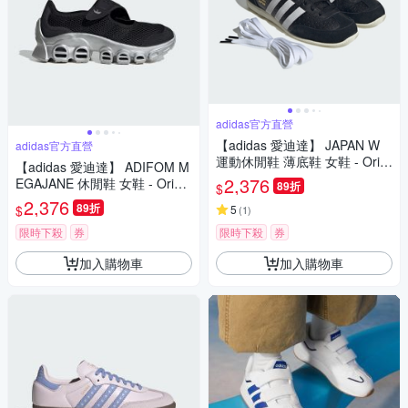
adidas官方直營
【adidas 愛迪達】 JAPAN W
adidas官方直營
運動休閒鞋 薄底鞋 女鞋 - Origi
【adidas 愛迪達】 ADIFOM M
nals IH5490
2,376
EGAJANE 休閒鞋 女鞋 - Origin
89折
$
als JP8117
2,376
89折
$
5
(
1
)
限時下殺
券
限時下殺
券
加入購物車
加入購物車