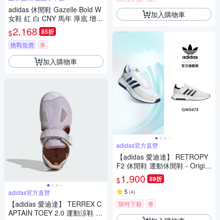
adidas 休閒鞋 Gazelle Bold W
加入購物車
女鞋 紅 白 CNY 馬年 厚底 增高
膠底 愛迪達 KJ4293
2,168
85折
$
挑戰低價
券
加入購物車
adidas官方直營
【adidas 愛迪達】 RETROPY
F2 休閒鞋 運動休閒鞋 - Origin
als 男鞋/女鞋 GW5473
1,900
89折
$
5
(
4
)
adidas官方直營
【adidas 愛迪達】 TERREX C
限時下殺
券
APTAIN TOEY 2.0 運動涼鞋 童