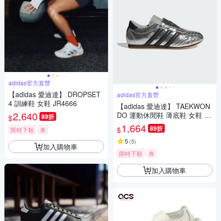
adidas官方直營
【adidas 愛迪達】 DROPSET
adidas官方直營
4 訓練鞋 女鞋 JR4666
【adidas 愛迪達】 TAEKWON
2,640
DO 運動休閒鞋 薄底鞋 女鞋 -
89折
$
Originals JH9664
1,664
89折
$
限時下殺
券
5
(
5
)
加入購物車
限時下殺
券
加入購物車