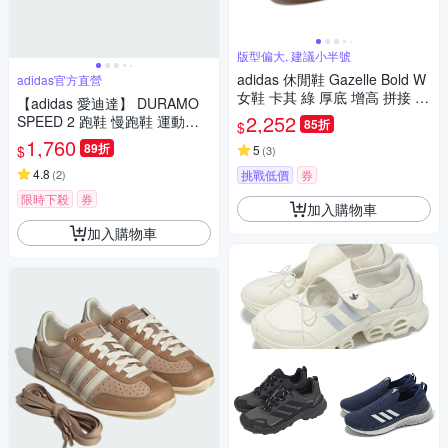
版型偏大, 建議小半號
adidas 休閒鞋 Gazelle Bold W
adidas官方直營
女鞋 卡其 綠 厚底 增高 拼接 復
【adidas 愛迪達】 DURAMO
古 麂皮 膠底 愛迪達 ID7056
2,252
SPEED 2 跑鞋 慢跑鞋 運動鞋
85折
$
女鞋 IH8210
1,760
89折
$
5
(
3
)
4.8
(
2
)
挑戰低價
券
限時下殺
券
加入購物車
加入購物車