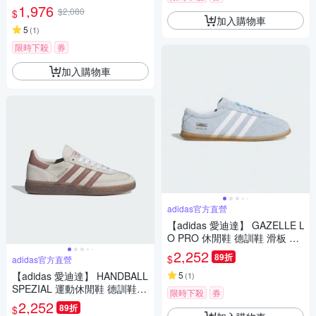
德訓鞋 愛迪達 JH5705
1,976
$2,080
$
加入購物車
5
(
1
)
限時下殺
券
加入購物車
adidas官方直營
【adidas 愛迪達】 GAZELLE L
O PRO 休閒鞋 德訓鞋 滑板 復
古 薄底鞋 女鞋 - Originals JR8
2,252
89折
$
adidas官方直營
893
【adidas 愛迪達】 HANDBALL
5
(
1
)
SPEZIAL 運動休閒鞋 德訓鞋
限時下殺
券
滑板 女鞋 - Originals IH1510
2,252
89折
$