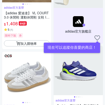
adidas官方直營
【adidas 愛迪達】 VL COURT
3.0 休閒鞋 運動休閒鞋 女鞋 ID
8797
1,408
89折
$
5
(
1
)
adidas官方旗艦店
限時下殺
券
加入購物車
現在可以追蹤你喜愛的商店！
adidas官方直營