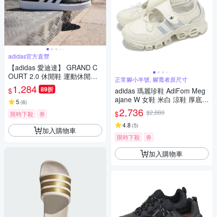
adidas官方直營
【adidas 愛迪達】 GRAND C
OURT 2.0 休閒鞋 運動休閒鞋
正常腳小半號, 腳寬者原尺寸
男鞋/女鞋 GW9196
1,284
89折
$
adidas 瑪麗珍鞋 AdiFom Meg
ajane W 女鞋 米白 涼鞋 厚底
5
(
6
)
休閒鞋 愛迪達 JR4497
2,736
$2,880
$
限時下殺
券
4.8
(
5
)
加入購物車
限時下殺
券
加入購物車