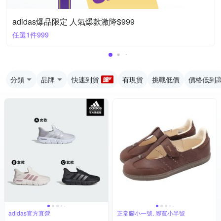
adidas爆品限定 人氣爆款激降$999
任選1件999
分類
品牌
快速到貨
有現貨
挑戰低價
價格低到
adidas官方直營
正常腳小一號, 腳寬小半號