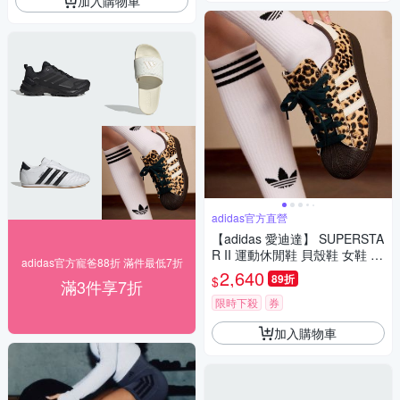
加入購物車
adidas官方直營
【adidas 愛迪達】 SUPERSTA
R II 運動休閒鞋 貝殼鞋 女鞋 -
adidas官方寵爸88折 滿件最低7折
Originals KI4203
2,640
89折
$
滿3件享7折
限時下殺
券
加入購物車