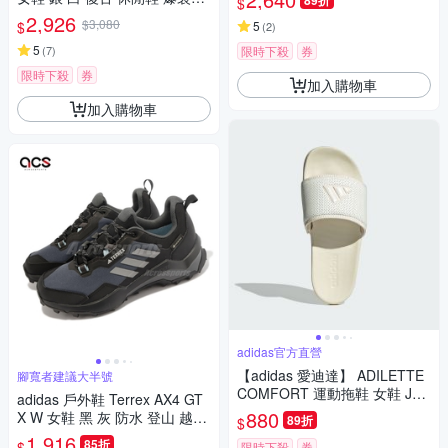
89折
$
愛迪達 JR0035
2,926
$3,080
$
5
(
2
)
5
(
7
)
限時下殺
券
限時下殺
券
加入購物車
加入購物車
adidas官方直營
【adidas 愛迪達】 ADILETTE
腳寬者建議大半號
COMFORT 運動拖鞋 女鞋 JS3
adidas 戶外鞋 Terrex AX4 GT
620
880
X W 女鞋 黑 灰 防水 登山 越野
89折
$
郊山 愛迪達 HQ1051
1,916
85折
$
限時下殺
券