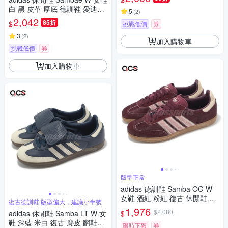
白 黑 皮革 厚底 德訓鞋 愛迪達
5
(
2
)
JI1349
2,042
85折
$
挑戰低價
券
3
(
2
)
加入購物車
挑戰低價
券
加入購物車
版型正常
adidas 德訓鞋 Samba OG W
女鞋 酒紅 粉紅 復古 休閒鞋 馬
復古德訓鞋 版型偏大，建議小半號
毛鞋面 愛迪達 JP5330
1,976
$2,080
$
adidas 休閒鞋 Samba LT W 女
鞋 深藍 米白 復古 麂皮 翻鞋舌
限時下殺
券