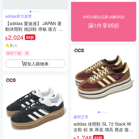
adidas官方直營
NIKEx聯合品牌 結帳95折
【adidas 愛迪達】 JAPAN 運
滿1件享95折
動休閒鞋 德訓鞋 滑板 復古 薄
底鞋 女鞋 - Originals JS0253
2,024
89折
$
5
(
1
)
限時下殺
券
加入購物車
版型正常
adidas 休閒鞋 SL 72 Stack W
女鞋 棕 黃 厚底 增高 麂皮 復古
愛迪達 JQ6420
1,748
85折
$