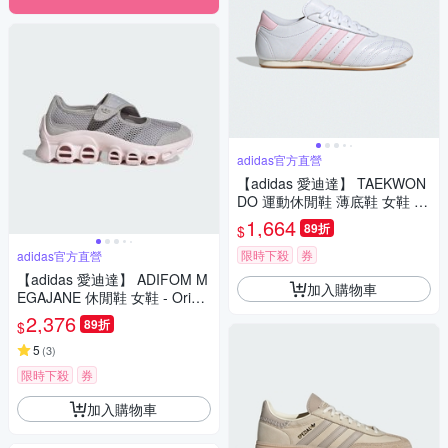
adidas官方直營
【adidas 愛迪達】 TAEKWON
DO 運動休閒鞋 薄底鞋 女鞋 -
Originals JS0306
1,664
89折
$
限時下殺
券
adidas官方直營
【adidas 愛迪達】 ADIFOM M
加入購物車
EGAJANE 休閒鞋 女鞋 - Origin
als JP8116
2,376
89折
$
5
(
3
)
限時下殺
券
加入購物車