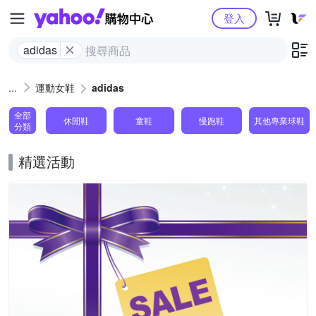
Yahoo購物中心
登入
adidas
運動女鞋
adidas
全部
休閒鞋
童鞋
慢跑鞋
其他專業球鞋
分類
精選活動