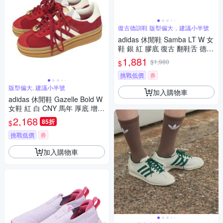
復古德訓鞋 版型偏大，建議小半號
adidas 休閒鞋 Samba LT W 女
鞋 銀 紅 膠底 復古 翻鞋舌 德訓
鞋 愛迪達 JH5707
1,881
$1,980
$
挑戰低價
券
版型偏大, 建議小半號
加入購物車
adidas 休閒鞋 Gazelle Bold W
女鞋 紅 白 CNY 馬年 厚底 增高
膠底 愛迪達 KJ4293
2,168
85折
$
挑戰低價
券
加入購物車