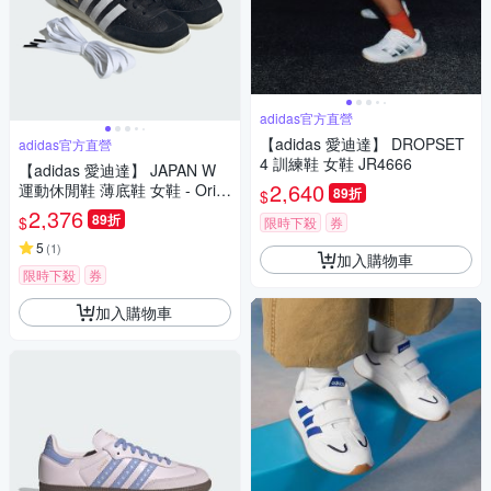
adidas官方直營
【adidas 愛迪達】 DROPSET
adidas官方直營
4 訓練鞋 女鞋 JR4666
【adidas 愛迪達】 JAPAN W
2,640
運動休閒鞋 薄底鞋 女鞋 - Origi
89折
$
nals IH5490
2,376
89折
$
限時下殺
券
5
(
1
)
加入購物車
限時下殺
券
加入購物車