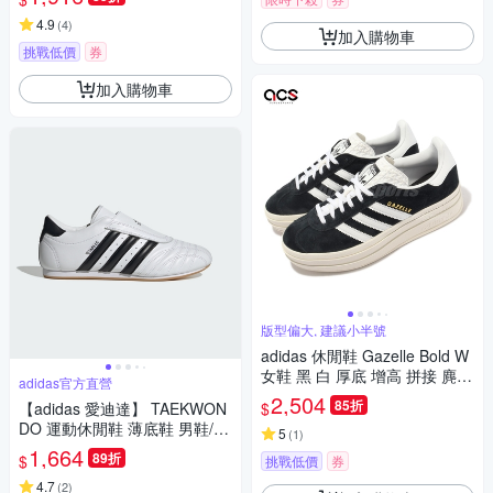
4.9
(
4
)
加入購物車
挑戰低價
券
加入購物車
版型偏大, 建議小半號
adidas 休閒鞋 Gazelle Bold W
女鞋 黑 白 厚底 增高 拼接 麂皮
adidas官方直營
三條線 三葉草 愛迪達 HQ6912
2,504
85折
$
【adidas 愛迪達】 TAEKWON
DO 運動休閒鞋 薄底鞋 男鞋/女
5
(
1
)
鞋 - Originals JQ4774
1,664
89折
$
挑戰低價
券
4.7
(
2
)