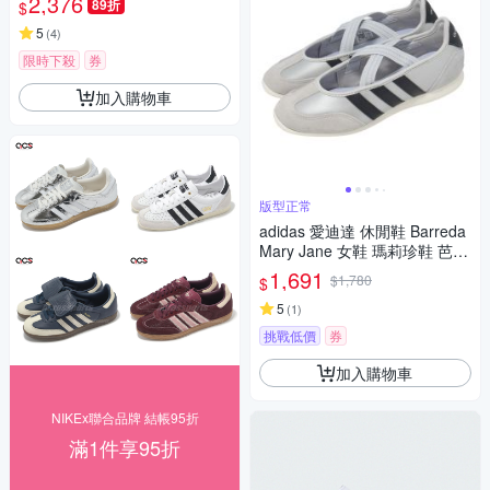
2,376
89折
$
IE1377
5
(
4
)
限時下殺
券
加入購物車
版型正常
adidas 愛迪達 休閒鞋 Barreda
Mary Jane 女鞋 瑪莉珍鞋 芭蕾
風 銀 薄底 HP3520
1,691
$1,780
$
5
(
1
)
挑戰低價
券
加入購物車
NIKEx聯合品牌 結帳95折
滿1件享95折