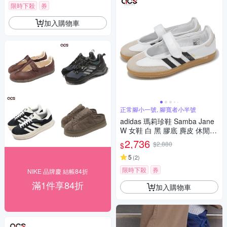
限時下殺
券
加入購物車
正常腳小一號, 腳寬者小半號
adidas 瑪莉珍鞋 Samba Jane
W 女鞋 白 黑 膠底 麂皮 休閒鞋
復古 愛迪達 JR1402
2,736
$2,880
$
5
(
2
)
限時下殺
券
NIKE 品牌慶 結帳84折
滿1件享84折
加入購物車