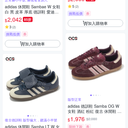
adidas 休閒鞋 Sambae W 女鞋
5
(
2
)
白 黑 皮革 厚底 德訓鞋 愛迪達
挑戰低價
券
JI1349
2,042
85折
$
加入購物車
3
(
2
)
挑戰低價
券
加入購物車
版型正常
adidas 德訓鞋 Samba OG W
女鞋 酒紅 粉紅 復古 休閒鞋 馬
毛鞋面 愛迪達 JP5330
1,976
$2,080
$
復古德訓鞋 版型偏大，建議小半號
adidas 休閒鞋 Samba LT W 女
限時下殺
券