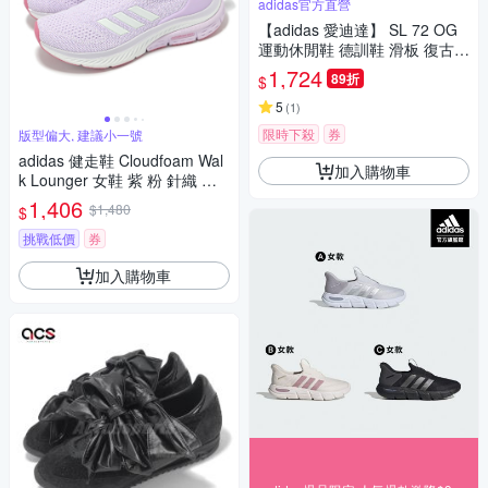
adidas官方直營
【adidas 愛迪達】 SL 72 OG
運動休閒鞋 德訓鞋 滑板 復古
女鞋 - Originals IF1940
1,724
89折
$
5
(
1
)
限時下殺
券
版型偏大, 建議小一號
adidas 健走鞋 Cloudfoam Wal
加入購物車
k Lounger 女鞋 紫 粉 針織 套
入式 緩衝 休閒 愛迪達 ID4060
1,406
$1,480
$
挑戰低價
券
加入購物車