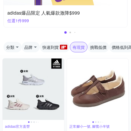
adidas爆品限定 人氣爆款激降$999
任選1件999
分類
品牌
快速到貨
有現貨
挑戰低價
價格低到
adidas官方直營
正常腳小一號, 腳寬小半號