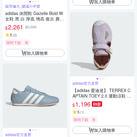
加入購物車
版型偏大, 建議小半號
adidas 休閒鞋 Gazelle Bold W
女鞋 黑 白 厚底 增高 復古 麂皮
拼接 愛迪達 IE0876
2,261
$2,380
$
5
(
2
)
限時下殺
券
加入購物車
adidas官方直營
【adidas 愛迪達】 TERREX C
APTAIN TOEY 2.0 運動涼鞋 童
鞋 JI1361
1,196
89折
$
5
(
1
)
限時下殺
券
加入購物車
adidas官方直營