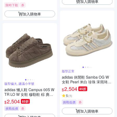
加入購物車
限時下殺
券
加入購物車
版型正常
adidas 休閒鞋 Samba OG W
女鞋 Pearl 米白 珍珠 宋雨琦同
版型偏大, 建議小半號
款 愛迪達 JQ2616
2,504
85折
$
adidas 懶人鞋 Campus 00S W
TR LO W 女鞋 穆勒鞋 棕 麂皮
5
(
1
)
厚底 絨毛 JR3731
2,504
85折
$
挑戰低價
券
挑戰低價
券
加入購物車