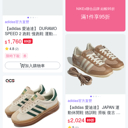
NIKEx聯合品牌 結帳95折
滿1件享95折
adidas官方直營
【adidas 愛迪達】 DURAMO
SPEED 2 跑鞋 慢跑鞋 運動鞋
女鞋 IH8210
1,760
89折
$
4.8
(
2
)
限時下殺
券
加入購物車
adidas官方直營
【adidas 愛迪達】 JAPAN 運
動休閒鞋 德訓鞋 滑板 復古 薄
底鞋 女鞋 - Originals JS0253
2,024
89折
$
5
(
1
)