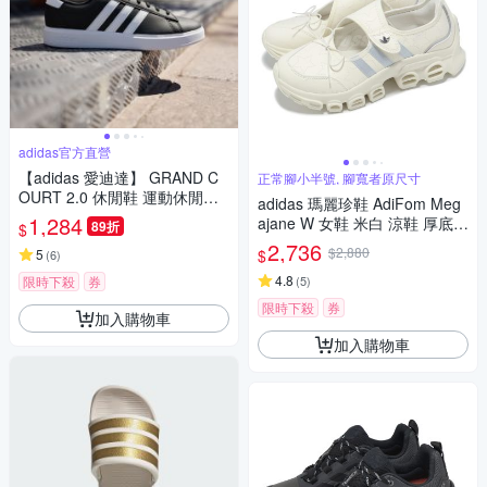
adidas官方直營
【adidas 愛迪達】 GRAND C
正常腳小半號, 腳寬者原尺寸
OURT 2.0 休閒鞋 運動休閒鞋
adidas 瑪麗珍鞋 AdiFom Meg
男鞋/女鞋 GW9196
1,284
ajane W 女鞋 米白 涼鞋 厚底
89折
$
休閒鞋 愛迪達 JR4497
2,736
$2,880
$
5
(
6
)
4.8
限時下殺
券
(
5
)
限時下殺
券
加入購物車
加入購物車