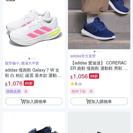
adidas官方直營
【adidas 愛迪達】 CORERAC
版型偏小, 建議大半號
ER 跑鞋 慢跑鞋 運動鞋 男鞋 F
adidas 慢跑鞋 Galaxy 7 W 女
X3594
1,056
鞋 白 粉紅 緩震 基本款 運動鞋
89折
$
愛迪達 JI4604
1,076
85折
$
5
(
3
)
挑戰低價
券
限時下殺
券
加入購物車
加入購物車