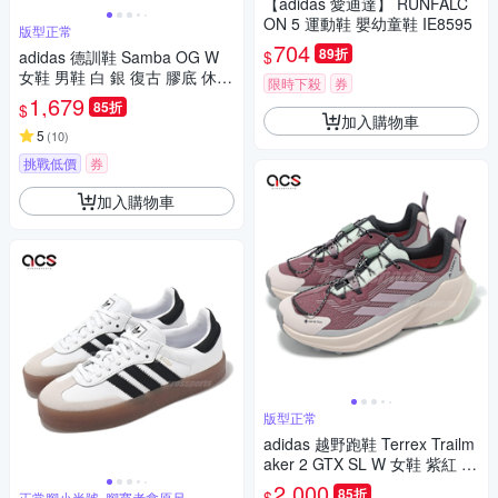
【adidas 愛迪達】 RUNFALC
ON 5 運動鞋 嬰幼童鞋 IE8595
版型正常
704
89折
$
adidas 德訓鞋 Samba OG W
女鞋 男鞋 白 銀 復古 膠底 休閒
限時下殺
券
鞋 愛迪達 JI2725
1,679
85折
$
加入購物車
5
(
10
)
挑戰低價
券
加入購物車
版型正常
adidas 越野跑鞋 Terrex Trailm
aker 2 GTX SL W 女鞋 紫紅 防
水 機能 愛迪達 JP5242
2,000
85折
$
正常腳小半號, 腳寬者拿原尺