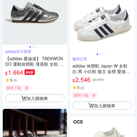
adidas官方直營
【adidas 愛迪達】 TAEKWON
版型正常
DO 運動休閒鞋 薄底鞋 女鞋 -
adidas 休閒鞋 Japan W 女鞋
Originals JH9664
1,664
白 黑 小白鞋 復古 金標 愛迪達
89折
$
IH5489
2,546
$2,680
$
5
(
5
)
5
限時下殺
券
(
2
)
限時下殺
券
加入購物車
加入購物車