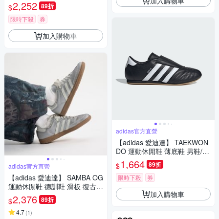
加入購物車
滑板 女鞋 - Originals IH1510
2,252
89折
$
限時下殺
券
加入購物車
adidas官方直營
【adidas 愛迪達】 TAEKWON
DO 運動休閒鞋 薄底鞋 男鞋/女
鞋 - Originals JQ4775
1,664
89折
$
adidas官方直營
【adidas 愛迪達】 SAMBA OG
限時下殺
券
運動休閒鞋 德訓鞋 滑板 復古
加入購物車
女鞋 - Originals KI6264
2,376
89折
$
4.7
(
1
)