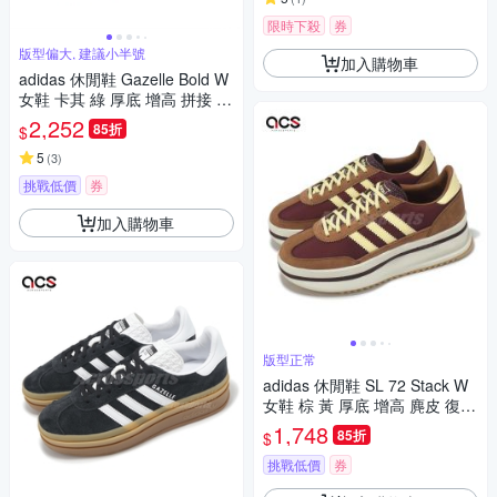
限時下殺
券
版型偏大, 建議小半號
加入購物車
adidas 休閒鞋 Gazelle Bold W
女鞋 卡其 綠 厚底 增高 拼接 復
古 麂皮 膠底 愛迪達 ID7056
2,252
85折
$
5
(
3
)
挑戰低價
券
加入購物車
版型正常
adidas 休閒鞋 SL 72 Stack W
女鞋 棕 黃 厚底 增高 麂皮 復古
愛迪達 JQ6420
1,748
85折
$
挑戰低價
券