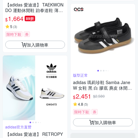
【adidas 愛迪達】 TAEKWON
DO 運動休閒鞋 跆拳道鞋 薄底
鞋 女鞋 - Originals JS3317
1,664
89折
$
5
(
3
)
限時下殺
券
加入購物車
版型正常
adidas 瑪莉珍鞋 Samba Jane
W 女鞋 黑 白 膠底 麂皮 休閒鞋
復古 愛迪達 JQ6445
2,451
$2,580
$
4.8
(
5
)
限時下殺
券
加入購物車
adidas官方直營
【adidas 愛迪達】 RETROPY