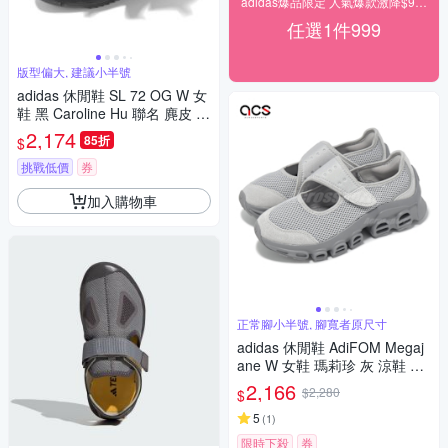
adidas爆品限定 人氣爆款激降$999
任選1件999
版型偏大, 建議小半號
adidas 休閒鞋 SL 72 OG W 女
鞋 黑 Caroline Hu 聯名 麂皮 蝴
蝶結 愛迪達 JH7342
2,174
85折
$
挑戰低價
券
加入購物車
正常腳小半號, 腳寬者原尺寸
adidas 休閒鞋 AdiFOM Megaj
ane W 女鞋 瑪莉珍 灰 涼鞋 愛
迪達 JH7556
2,166
$2,280
$
5
(
1
)
限時下殺
券