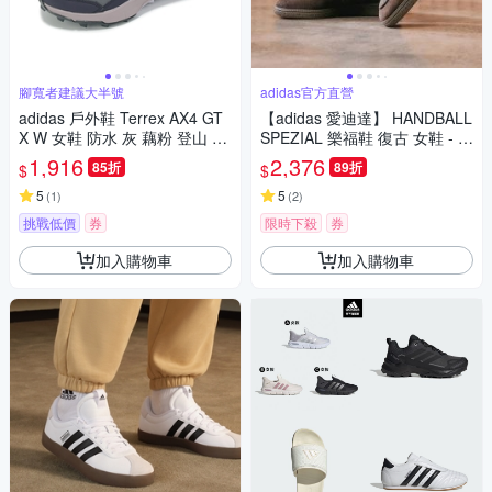
腳寬者建議大半號
adidas官方直營
adidas 戶外鞋 Terrex AX4 GT
【adidas 愛迪達】 HANDBALL
X W 女鞋 防水 灰 藕粉 登山 機
SPEZIAL 樂福鞋 復古 女鞋 - O
能 抗撕裂 愛迪達 IG6580
riginals KJ2533
1,916
2,376
85折
89折
$
$
5
5
(
1
)
(
2
)
挑戰低價
券
限時下殺
券
加入購物車
加入購物車