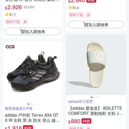
89折
$
愛迪達 JR0035
2,926
$3,080
$
5
(
2
)
5
(
7
)
限時下殺
券
限時下殺
券
加入購物車
加入購物車
adidas官方直營
【adidas 愛迪達】 ADILETTE
腳寬者建議大半號
COMFORT 運動拖鞋 女鞋 JS3
adidas 戶外鞋 Terrex AX4 GT
620
880
X W 女鞋 黑 灰 防水 登山 越野
89折
$
郊山 愛迪達 HQ1051
1,916
85折
$
限時下殺
券