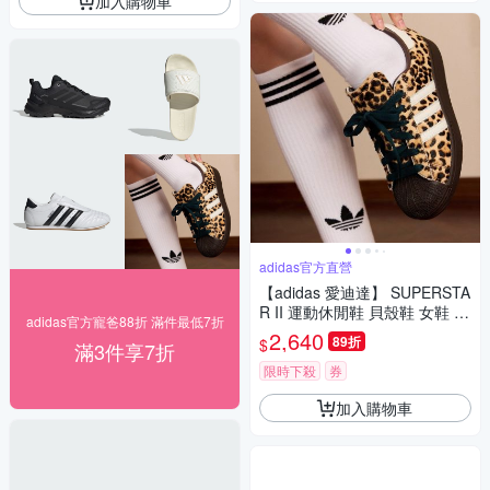
加入購物車
adidas官方直營
【adidas 愛迪達】 SUPERSTA
R II 運動休閒鞋 貝殼鞋 女鞋 -
adidas官方寵爸88折 滿件最低7折
Originals KI4203
2,640
89折
$
滿3件享7折
限時下殺
券
加入購物車