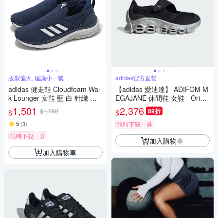
版型偏大, 建議小一號
adidas官方直營
adidas 健走鞋 Cloudfoam Wal
【adidas 愛迪達】 ADIFOM M
k Lounger 女鞋 藍 白 針織 套
EGAJANE 休閒鞋 女鞋 - Origin
入式 緩衝 休閒 愛迪達 ID4062
als JP8117
1,501
2,376
$1,580
89折
$
$
5
(
3
)
限時下殺
券
限時下殺
券
加入購物車
加入購物車