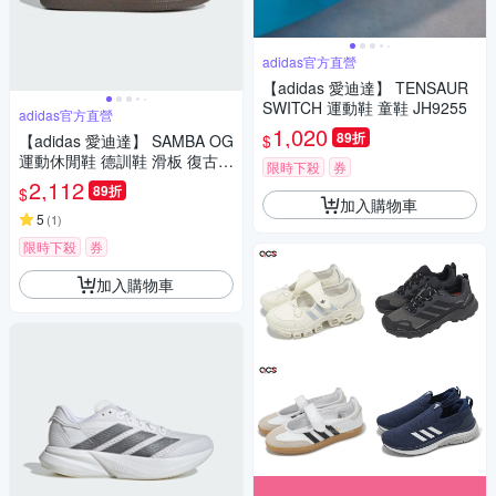
adidas官方直營
【adidas 愛迪達】 TENSAUR
SWITCH 運動鞋 童鞋 JH9255
adidas官方直營
1,020
89折
$
【adidas 愛迪達】 SAMBA OG
運動休閒鞋 德訓鞋 滑板 復古
限時下殺
券
女鞋 - Originals JR8822
2,112
89折
$
加入購物車
5
(
1
)
限時下殺
券
加入購物車