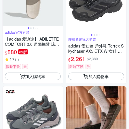
adidas官方直營
【adidas 愛迪達】 ADILETTE
腳寬者建議大半號
COMFORT 2.0 運動拖鞋 涼拖
adidas 愛迪達 戶外鞋 Terrex S
鞋 女鞋 JP9123
880
kychaser AX5 GTX W 女鞋 黑
89折
$
防水 越野 JQ2222
2,261
$2,380
$
4.7
(
1
)
限時下殺
券
限時下殺
券
加入購物車
加入購物車