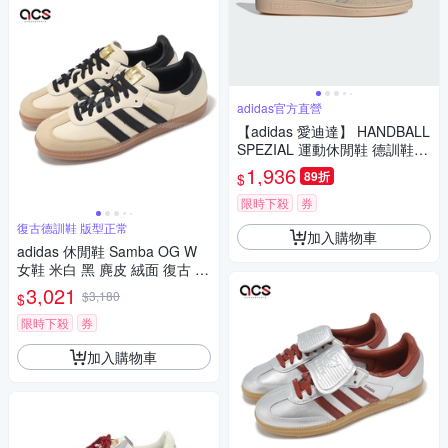
adidas官方直營
【adidas 愛迪達】 HANDBALL
SPEZIAL 運動休閒鞋 德訓鞋
女鞋 - Originals IE3699
1,936
89折
$
限時下殺
券
復古德訓鞋 版型正常
加入購物車
adidas 休閒鞋 Samba OG W
女鞋 米白 黑 麂皮 絨面 復古 德
訓鞋 愛迪達 ID0478
3,021
$3,180
$
限時下殺
券
加入購物車