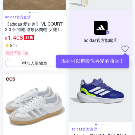
adidas官方直營
【adidas 愛迪達】 VL COURT
3.0 休閒鞋 運動休閒鞋 女鞋 ID
8797
1,408
89折
$
adidas官方旗艦店
5
(
1
)
限時下殺
券
現在可以追蹤你喜愛的商店！
加入購物車
adidas官方直營