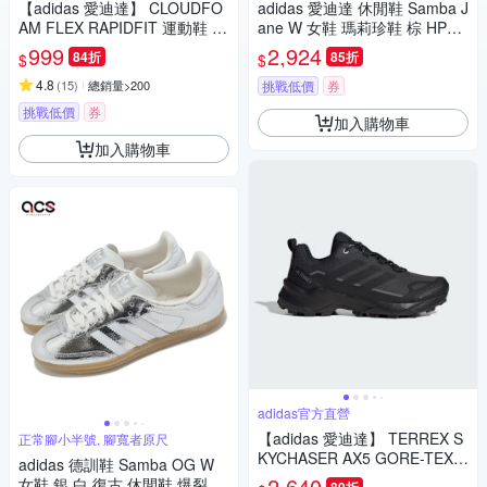
【adidas 愛迪達】 CLOUDFO
adidas 愛迪達 休閒鞋 Samba J
AM FLEX RAPIDFIT 運動鞋 男
ane W 女鞋 瑪莉珍鞋 棕 HP71
鞋/女鞋 (多款任選)
30
999
2,924
84折
85折
$
$
4.8
(
15
)
總銷量>200
挑戰低價
券
挑戰低價
券
加入購物車
加入購物車
adidas官方直營
【adidas 愛迪達】 TERREX S
正常腳小半號, 腳寬者原尺
KYCHASER AX5 GORE-TEX
adidas 德訓鞋 Samba OG W
登山鞋 防潑水 女鞋 JQ2222
2,640
女鞋 銀 白 復古 休閒鞋 爆裂紋