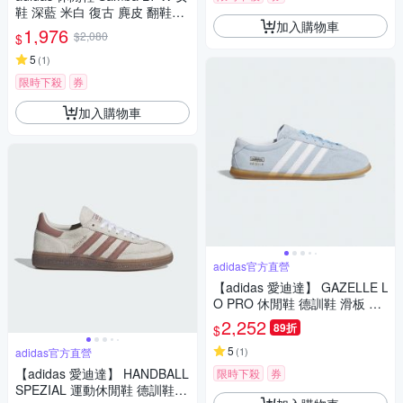
鞋 深藍 米白 復古 麂皮 翻鞋舌
加入購物車
德訓鞋 愛迪達 JH5705
1,976
$2,080
$
5
(
1
)
限時下殺
券
加入購物車
adidas官方直營
【adidas 愛迪達】 GAZELLE L
O PRO 休閒鞋 德訓鞋 滑板 復
古 薄底鞋 女鞋 - Originals JR8
2,252
89折
$
893
5
(
1
)
adidas官方直營
【adidas 愛迪達】 HANDBALL
限時下殺
券
SPEZIAL 運動休閒鞋 德訓鞋