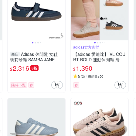
adidas官方直營
Adidas 休閒鞋 女鞋
【adidas 愛迪達】 VL COU
商店
瑪莉珍鞋 SAMBA JANE 藍
RT BOLD 運動休閒鞋 滑板
【運動世界】IH6484
德訓鞋 厚底鞋 復古 女鞋
2,316
1,390
8折
$
$
(多款任選)
5
(
2
)
總銷量>50
限時下殺
券
券