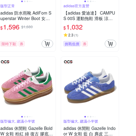
版型正常
adidas官方直營
adidas 防水雨靴 AdiFom S
【adidas 愛迪達】 CAMPU
uperstar Winter Boot 女鞋
S 00S 運動拖鞋 滑板 涼拖
黑 套入式 靴子 愛迪達 IG42
鞋 女鞋 - Originals JR4772
1,596
1,032
$1,680
$
$
15
2.3
(
1
)
限時下殺
券
挑戰低價
券
版型偏大, 建議小半號
版型偏大, 建議小半號
adidas 休閒鞋 Gazelle Bold
adidas 休閒鞋 Gazelle Indo
W 女鞋 粉紅 綠 復古 膠底
or W 女鞋 藍 白 麂皮 三條