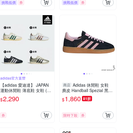
挑戰低價
券
挑戰低價
券
adidas官方直營
【adidas 愛迪達】 JAPAN
Adidas 休閒鞋 女鞋
商店
運動休閒鞋 薄底鞋 女鞋 (多
麂皮 Handball Spezial 黑粉
款任選)
【運動世界】IE5897
2,290
1,860
81折
$
$
券
限時下殺
券