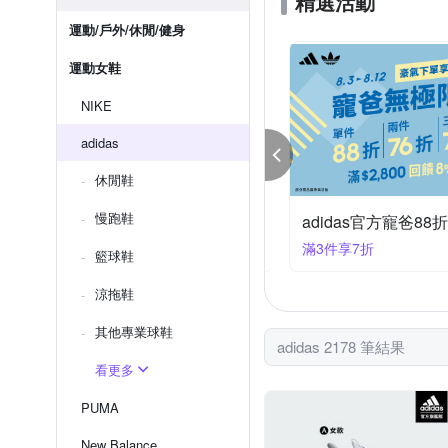
精選活動
運動/戶外/休閒/健身
運動女鞋
NIKE
adidas
休閒鞋
慢跑鞋
KE 品牌慶 結帳84折
adidas官方寵爸88
件享84折
滿3件享7折
籃球鞋
涼拖鞋
其他專業球鞋
adidas 2178 筆結果
看更多
PUMA
New Balance