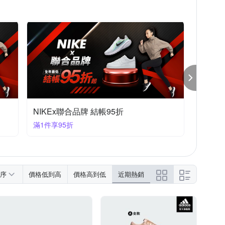
NIKEx聯合品牌 結帳95折
滿1件享95折
序
價格低到高
價格高到低
近期熱銷