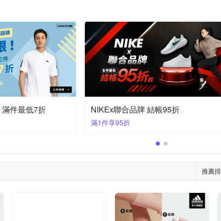
折 滿件最低7折
NIKEx聯合品牌 結帳95折
滿1件享95折
推薦排