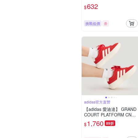
女鞋 IH9000
632
$
挑戰低價
券
adidas官方直營
【adidas 愛迪達】 GRAND
COURT PLATFORM CNY
運動休閒鞋 女鞋 KJ2065
1,760
89折
$