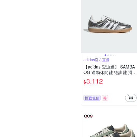
adidas官方直營
【adidas 愛迪達】 SAMBA
OG 運動休閒鞋 德訓鞋 滑板
復古 女鞋 - Originals JR003
3,112
$
5
挑戰低價
券