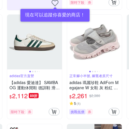
限時下殺
券
現在可以追蹤你喜愛的商店！
adidas官方直營
正常腳小半號, 腳寬者原尺寸
【adidas 愛迪達】 SAMBA
adidas 瑪麗珍鞋 AdiFom M
OG 運動休閒鞋 德訓鞋 滑板
egajane W 女鞋 灰 粉紅 涼
復古 女鞋 - Originals JR884
鞋 厚底 休閒鞋 愛迪達 JP81
2,112
2,261
89折
$2,380
$
$
3
16
5
(
1
)
限時下殺
券
挑戰低價
券