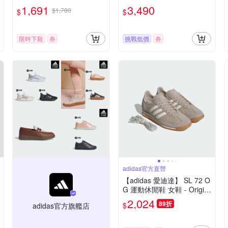
古 慕尼黑 德訓鞋 JS3992
瑪莉珍鞋 復古 女鞋 - Origin
1,691
3,490
$1,780
$
$
als LA6830
限時下殺
券
挑戰低價
券
adidas官方直營
【adidas 愛迪達】 SL 72 O
G 運動休閒鞋 女鞋 - Origin
als IH9177
2,024
89折
$
adidas官方旗艦店