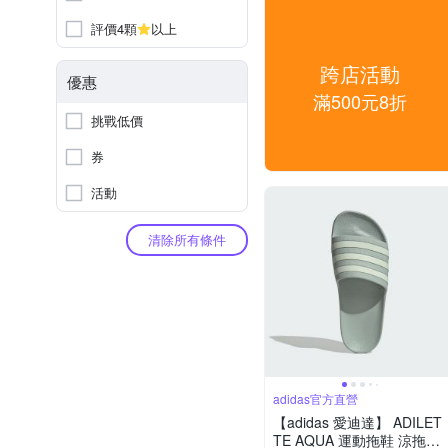
評價4顆
以上
跨店活動
優惠
滿500元8折
挑戰低價
券
活動
清除所有條件
adidas官方直營
【adidas 愛迪達】 ADILET
TE AQUA 運動拖鞋 涼拖鞋