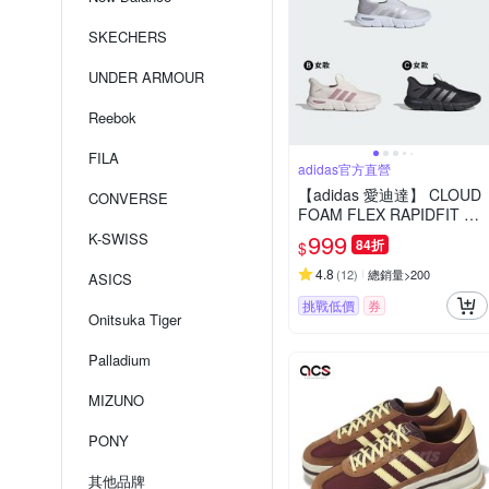
SKECHERS
UNDER ARMOUR
Reebok
FILA
adidas官方直營
【adidas 愛迪達】 CLOUD
CONVERSE
FOAM FLEX RAPIDFIT 運
動鞋 男鞋/女鞋 (多款任選)
999
K-SWISS
84折
$
4.8
(
12
)
總銷量>200
ASICS
挑戰低價
券
Onitsuka Tiger
Palladium
MIZUNO
PONY
其他品牌