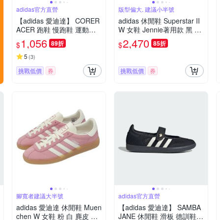
adidas官方直營
版型偏大, 建議小半號
【adidas 愛迪達】 CORER
adidas 休閒鞋 Superstar II
ACER 跑鞋 慢跑鞋 運動鞋
W 女鞋 Jennie著用款 黑 白
男鞋 FX3594
亮皮 漆皮 貝殼頭 愛迪達 JS
1,056
2,470
89折
85折
$
$
4009
5
(
3
)
挑戰低價
券
挑戰低價
券
腳寬者建議大半號
adidas官方直營
adidas 愛迪達 休閒鞋 Muen
【adidas 愛迪達】 SAMBA
chen W 女鞋 粉 白 麂皮 復
JANE 休閒鞋 滑板 德訓鞋