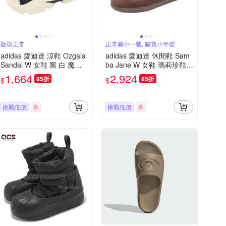
版型正常
正常腳小一號, 腳寬小半號
adidas 愛迪達 涼鞋 Ozgaia
adidas 愛迪達 休閒鞋 Sam
Sandal W 女鞋 黑 白 魔鬼
ba Jane W 女鞋 瑪莉珍鞋
氈 厚底 增高 三葉草 JI2428
棕 HP7130
1,664
2,924
85折
85折
$
$
挑戰低價
券
挑戰低價
券