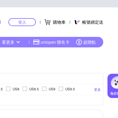
購物車
帳號綁定送
登入
看更多
uniopen 聯名卡
超贈點
.5
US8
US8.5
US9
US9.5
更多
US14.5
US15
EU34
EU35
高爾夫球鞋
登山鞋
健走鞋
.5cm
14cm
14.5cm
15cm
更多
更多
EU45
EU46
UK3
UK3.5
UK4
cm
20cm
20.5cm
21cm
26cm以上
cm