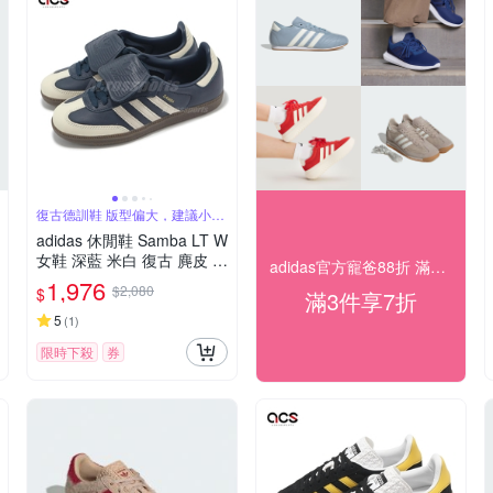
復古德訓鞋 版型偏大，建議小半
號
adidas 休閒鞋 Samba LT W
女鞋 深藍 米白 復古 麂皮 翻
adidas官方寵爸88折 滿件最低7折
鞋舌 德訓鞋 愛迪達 JH5705
1,976
$2,080
$
滿3件享7折
5
(
1
)
限時下殺
券