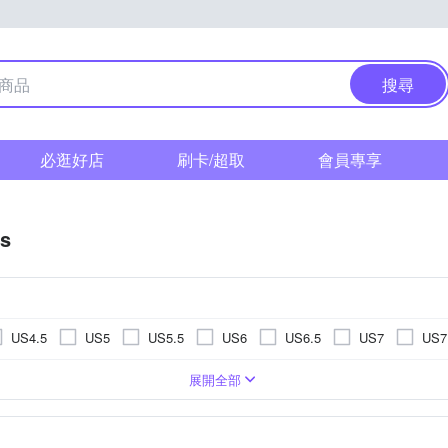
搜尋
必逛好店
刷卡/超取
會員專享
as
US4.5
US5
US5.5
US6
US6.5
US7
US7
US11.5
US12
US12.5
US13
US13.5
US14
鞋
男
網布
休閒鞋/ 帆布鞋
麂皮
聚脂纖維
涼鞋/拖鞋
丹寧 / 帆布
訓練鞋
網球鞋
拖鞋
5cm
11cm
11.5cm
12cm
12.5cm
13cm
13
展開全部
EU39
EU40
EU41
EU42
EU43
EU44
羽球鞋
童鞋
健野鞋
排球鞋
滑板鞋
m
17cm
17.5cm
18cm
18.5cm
19cm
19.5
UK6
UK6.5
UK7
UK7.5
UK8
UK8.5
m
23cm
23.5cm
24cm
24.5cm
25cm
25.5