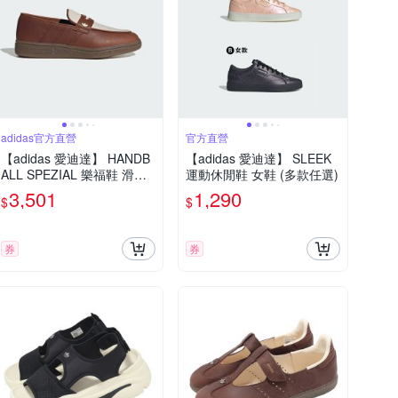
adidas官方直營
官方直營
【adidas 愛迪達】 HANDB
【adidas 愛迪達】 SLEEK
ALL SPEZIAL 樂福鞋 滑板
運動休閒鞋 女鞋 (多款任選)
德訓鞋 復古 女鞋 - Original
3,501
1,290
$
$
s LA6439
券
券