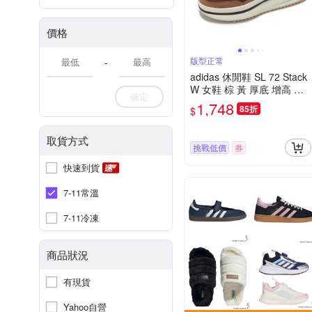
價格
版型正常
-
adidas 休閒鞋 SL 72 Stack
W 女鞋 棕 黃 厚底 增高 麂
確定
皮 復古 愛迪達 JQ6420
1,748
85折
$
取貨方式
挑戰低價
券
快速到貨
7-11常溫
7-11冷凍
商品狀況
有現貨
Yahoo自營