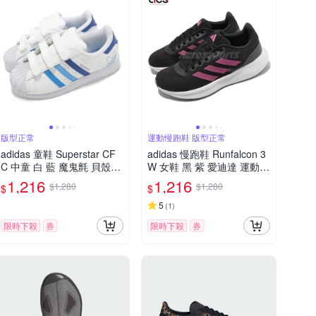
版型正常
運動慢跑鞋 版型正常
adidas 童鞋 Superstar CF
adidas 慢跑鞋 Runfalcon 3
C 中童 白 藍 魔鬼氈 貝殼頭
W 女鞋 黑 紫 愛迪達 運動鞋
休閒鞋 愛迪達 IF3577
路跑 HP7560
1,216
1,216
$1,280
$1,280
$
$
5
(
1
)
限時下殺
券
限時下殺
券