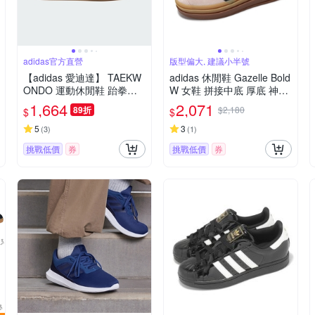
adidas官方直營
版型偏大, 建議小半號
【adidas 愛迪達】 TAEKW
adidas 休閒鞋 Gazelle Bold
ONDO 運動休閒鞋 跆拳道
W 女鞋 拼接中底 厚底 神奇
鞋 薄底鞋 女鞋 - Originals J
石英色 核心黑 粉紅 麂皮 愛
1,664
2,071
89折
$2,180
$
$
S3317
迪達 IE0429
5
3
(
3
)
(
1
)
挑戰低價
券
挑戰低價
券