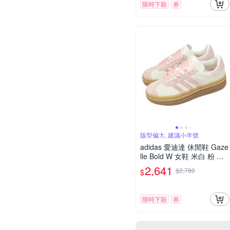
限時下殺
券
版型偏大, 建議小半號
adidas 愛迪達 休閒鞋 Gaze
lle Bold W 女鞋 米白 粉 芭
蕾舞風 厚底增高 JR8374
2,641
$2,780
$
限時下殺
券