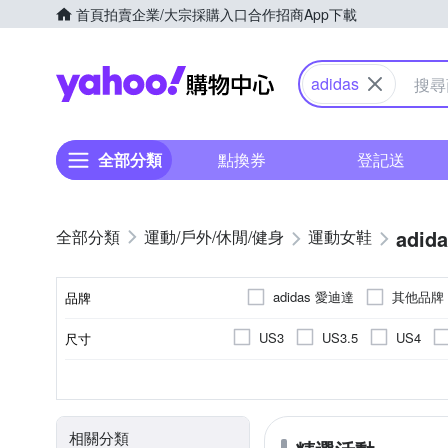
首頁
拍賣
企業/大宗採購入口
合作招商
App下載
Yahoo購物中心
adidas
全部分類
點換券
登記送
adid
運動/戶外/休閒/健身
運動女鞋
adidas 愛迪達
其他品牌
品牌
US3
US3.5
US4
尺寸
品牌名稱
US10
US10.5
US11
10cm以下
女
休閒鞋
依吊牌標示
正常
女童
偏大
慢跑鞋
人造皮革
男童
偏小
運動
10cm
10.
尺寸(腳長)
顏色
適用性別
款式
鞋面材質
版型
EU36
EU37
EU38
水陸兩用鞋
學步鞋
15.5cm
16cm
16.5c
相關分類
UK4.5
UK5
UK5.5
21.5cm
22cm
22.5c