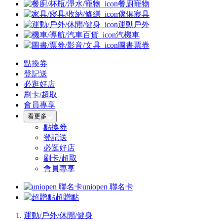
餐廚寵物
傢俱寢具
運動戶外
汽機車
圖書票券
點換券
登記送
必逛好店
刷卡/超取
會員專享
看更多
點換券
登記送
必逛好店
刷卡/超取
會員專享
uniopen 聯名卡
超贈點
運動/戶外/休閒/健身