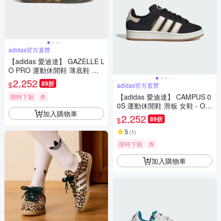
adidas官方直營
【adidas 愛迪達】 GAZELLE L
O PRO 運動休閒鞋 薄底鞋 德
訓鞋 滑板 女鞋 - Originals JS1
2,252
89折
$
adidas官方直營
310
【adidas 愛迪達】 CAMPUS 0
限時下殺
券
0S 運動休閒鞋 滑板 女鞋 - Ori
加入購物車
ginals JQ5806
2,252
89折
$
5
(
1
)
限時下殺
券
加入購物車