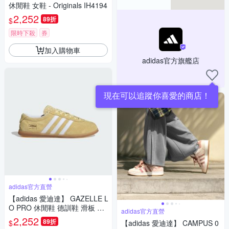
休閒鞋 女鞋 - Originals IH4194
2,252
89折
$
限時下殺
券
加入購物車
adidas官方旗艦店
現在可以追蹤你喜愛的商店！
adidas官方直營
【adidas 愛迪達】 GAZELLE L
O PRO 休閒鞋 德訓鞋 滑板 復
adidas官方直營
古 薄底鞋 女鞋 - Originals JR8
2,252
89折
$
【adidas 愛迪達】 CAMPUS 0
894