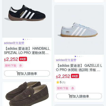
adidas官方直營
【adidas 愛迪達】 HANDBALL
SPEZIAL LO PRO 運動休閒鞋
薄底鞋 滑板 德訓鞋 復古 女鞋 -
2,252
89折
$
adidas官方直營
Originals KJ3629
【adidas 愛迪達】 GAZELLE L
限時下殺
券
O PRO 休閒鞋 德訓鞋 滑板 復
加入購物車
古 薄底鞋 女鞋 - Originals JR8
2,252
89折
$
893
5
(
1
)
限時下殺
券
加入購物車