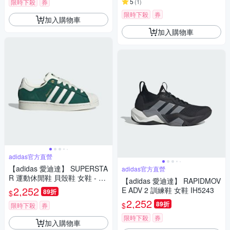
5
限時下殺
券
(
1
)
限時下殺
券
加入購物車
加入購物車
adidas官方直營
【adidas 愛迪達】 SUPERSTA
adidas官方直營
R 運動休閒鞋 貝殼鞋 女鞋 - Ori
【adidas 愛迪達】 RAPIDMOV
ginals IF7672
2,252
E ADV 2 訓練鞋 女鞋 IH5243
89折
$
2,252
89折
$
限時下殺
券
限時下殺
券
加入購物車