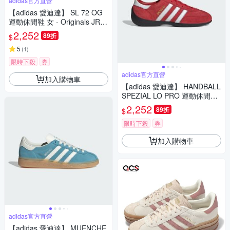
adidas官方直營
【adidas 愛迪達】 SL 72 OG
運動休閒鞋 女 - Originals JR16
40
2,252
89折
$
5
(
1
)
限時下殺
券
adidas官方直營
加入購物車
【adidas 愛迪達】 HANDBALL
SPEZIAL LO PRO 運動休閒鞋
薄底鞋 滑板 德訓鞋 復古 女鞋 -
2,252
89折
$
Originals KJ3626
限時下殺
券
加入購物車
adidas官方直營
【adidas 愛迪達】 MUENCHE