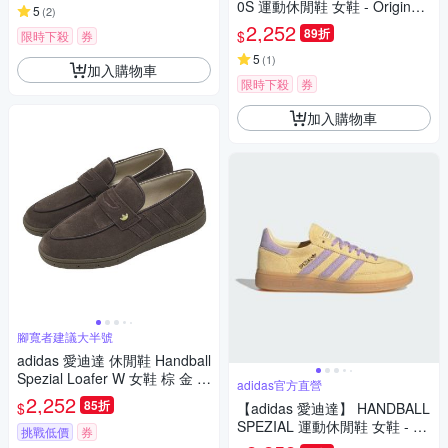
0S 運動休閒鞋 女鞋 - Originals
5
(
2
)
JQ5804
2,252
89折
$
限時下殺
券
5
(
1
)
加入購物車
限時下殺
券
加入購物車
腳寬者建議大半號
adidas 愛迪達 休閒鞋 Handball
Spezial Loafer W 女鞋 棕 金 麂
adidas官方直營
皮 樂福鞋 KJ2533
2,252
85折
$
【adidas 愛迪達】 HANDBALL
SPEZIAL 運動休閒鞋 女鞋 - Or
挑戰低價
券
iginals JR3617