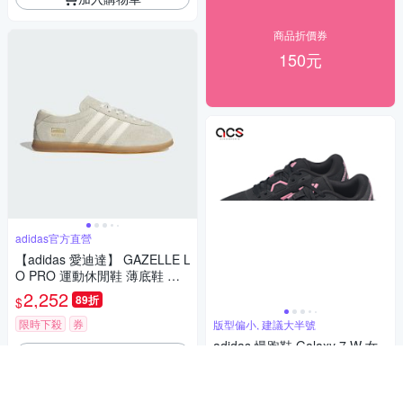
商品折價券
150元
adidas官方直營
【adidas 愛迪達】 GAZELLE L
O PRO 運動休閒鞋 薄底鞋 滑
板 德訓鞋 復古 女鞋 - Originals
2,252
89折
$
IH6933
限時下殺
券
版型偏小, 建議大半號
adidas 慢跑鞋 Galaxy 7 W 女
加入購物車
鞋 黑 粉紅 緩震 透氣 運動鞋 愛
迪達 ID8763
2,176
$2,290
$