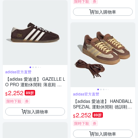
限時下殺
券
加入購物車
adidas官方直營
【adidas 愛迪達】 GAZELLE L
O PRO 運動休閒鞋 薄底鞋 滑
板 德訓鞋 復古 女鞋 - Originals
2,252
89折
$
adidas官方直營
IH6932
【adidas 愛迪達】 HANDBALL
限時下殺
券
SPEZIAL 運動休閒鞋 德訓鞋
加入購物車
滑板 復古 女 - Originals JQ841
2,252
89折
$
1
限時下殺
券
加入購物車