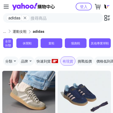
Yahoo購物中心
登入
adidas
運動女鞋
adidas
全部
休閒鞋
童鞋
慢跑鞋
其他專業球鞋
分類
分類
品牌
快速到貨
有現貨
挑戰低價
價格低到