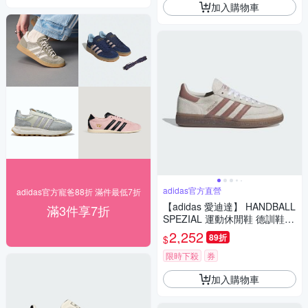
加入購物車
adidas官方直營
adidas官方寵爸88折 滿件最低7折
【adidas 愛迪達】 HANDBALL
滿3件享7折
SPEZIAL 運動休閒鞋 德訓鞋
滑板 女鞋 - Originals IH1510
2,252
89折
$
限時下殺
券
加入購物車