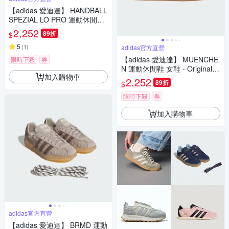
【adidas 愛迪達】 HANDBALL
SPEZIAL LO PRO 運動休閒鞋
薄底鞋 滑板 德訓鞋 復古 女鞋 -
2,252
89折
$
Originals KI3519
5
(
1
)
adidas官方直營
【adidas 愛迪達】 MUENCHE
限時下殺
券
N 運動休閒鞋 女鞋 - Originals
加入購物車
JS3992
2,252
89折
$
限時下殺
券
加入購物車
adidas官方直營
【adidas 愛迪達】 BRMD 運動