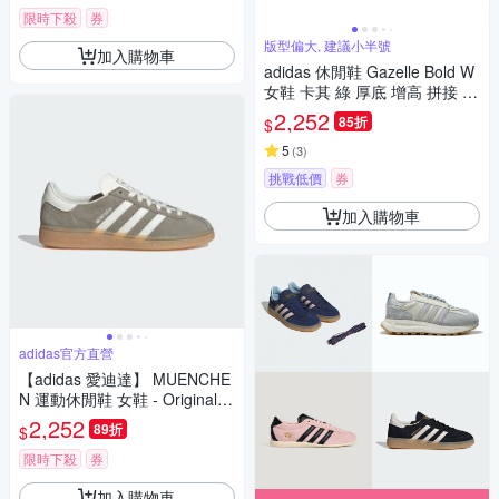
限時下殺
券
版型偏大, 建議小半號
加入購物車
adidas 休閒鞋 Gazelle Bold W
女鞋 卡其 綠 厚底 增高 拼接 復
古 麂皮 膠底 愛迪達 ID7056
2,252
85折
$
5
(
3
)
挑戰低價
券
加入購物車
adidas官方直營
【adidas 愛迪達】 MUENCHE
N 運動休閒鞋 女鞋 - Originals
JS3990
2,252
89折
$
限時下殺
券
加入購物車