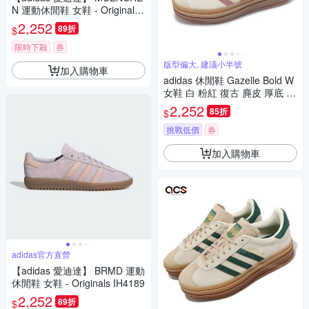
N 運動休閒鞋 女鞋 - Originals
JS3991
2,252
89折
$
限時下殺
券
版型偏大, 建議小半號
加入購物車
adidas 休閒鞋 Gazelle Bold W
女鞋 白 粉紅 復古 麂皮 厚底 增
高 愛迪達 JS3893
2,252
85折
$
挑戰低價
券
加入購物車
adidas官方直營
【adidas 愛迪達】 BRMD 運動
休閒鞋 女鞋 - Originals IH4189
2,252
89折
$