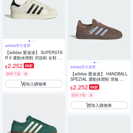
adidas官方直營
【adidas 愛迪達】 SUPERSTA
R II 運動休閒鞋 貝殼鞋 女鞋 -
Originals JQ7418
2,252
89折
$
adidas官方直營
【adidas 愛迪達】 HANDBALL
限時下殺
券
SPEZIAL 運動休閒鞋 滑板 德
加入購物車
訓鞋 復古 女鞋 - Originals IH1
2,252
89折
$
503
限時下殺
券
加入購物車