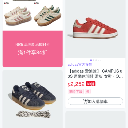
NIKE 品牌慶 結帳84折
滿1件享84折
adidas官方直營
【adidas 愛迪達】 CAMPUS 0
0S 運動休閒鞋 滑板 女鞋 - Ori
ginals JQ5805
2,252
89折
$
限時下殺
券
加入購物車