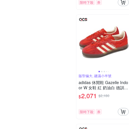
限時下殺
券
版型偏大, 建議小半號
adidas 休閒鞋 Gazelle Indo
or W 女鞋 紅 奶油白 德訓鞋
復古 線條 愛迪達 JS1411
2,071
$2,180
$
限時下殺
券