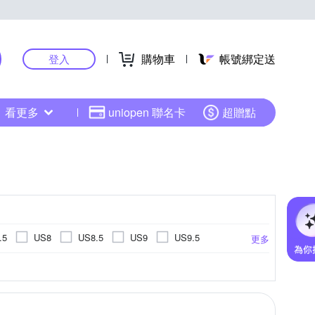
購物車
帳號綁定送
登入
看更多
uniopen 聯名卡
超贈點
.5
US8
US8.5
US9
US9.5
更多
US14.5
US15
EU34
EU35
夫球鞋
登山鞋
健走鞋
學步鞋
.5cm
14cm
14.5cm
15cm
更多
更多
EU45
EU46
UK3
UK3.5
UK4
cm
20cm
20.5cm
21cm
26cm以上
cm