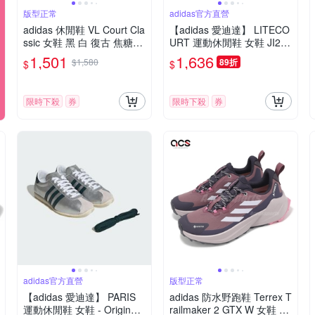
版型正常
adidas官方直營
adidas 休閒鞋 VL Court Cla
【adidas 愛迪達】 LITECO
ssic 女鞋 黑 白 復古 焦糖底
URT 運動休閒鞋 女鞋 JI234
愛迪達 JS3004
2
1,501
1,636
$1,580
89折
$
$
限時下殺
券
限時下殺
券
adidas官方直營
版型正常
【adidas 愛迪達】 PARIS
adidas 防水野跑鞋 Terrex T
運動休閒鞋 女鞋 - Originals
railmaker 2 GTX W 女鞋 棕