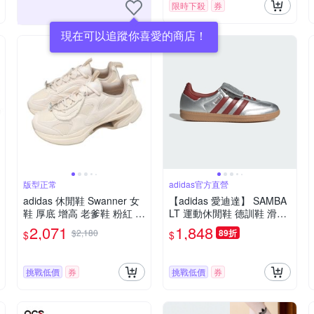
限時下殺
券
現在可以追蹤你喜愛的商店！
版型正常
adidas官方直營
adidas 休閒鞋 Swanner 女
【adidas 愛迪達】 SAMBA
鞋 厚底 增高 老爹鞋 粉紅 珍
LT 運動休閒鞋 德訓鞋 滑板
珠吊飾 愛迪達 JP6533
復古 女鞋 - Originals JH570
2,071
1,848
$2,180
89折
$
$
7
挑戰低價
券
挑戰低價
券