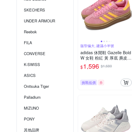
SKECHERS
UNDER ARMOUR
Reebok
FILA
版型偏大, 建議小半號
adidas 休閒鞋 Gazelle Bold
CONVERSE
W 女鞋 粉紅 黃 厚底 麂皮
愛迪達 IF4498
1,596
K-SWISS
$1,680
$
ASICS
挑戰低價
券
Onitsuka Tiger
Palladium
MIZUNO
PONY
其他品牌