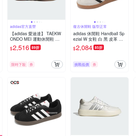
adidas官方直營
復古休閒鞋 版型正常
【adidas 愛迪達】 TAEKW
adidas 休閒鞋 Handball Sp
ONDO MEI 運動休閒鞋 女
ezial W 女鞋 白 黑 皮革 麂
鞋 - Originals JR6017
皮 復古 生膠 愛迪達 IF6562
2,516
2,084
89折
85折
$
$
限時下殺
券
挑戰低價
券