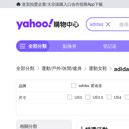
首頁
拍賣
企業/大宗採購入口
合作招商
App下載
Yahoo購物中心
adidas
全部分類
點換券
登記送
adid
運動/戶外/休閒/健身
運動女鞋
adidas 愛迪達
品牌
US3
US3.5
US4
尺寸
品牌名稱
US10
US10.5
US11
10cm以下
女
依吊牌標示
正常
休閒鞋
女童
偏大
慢跑鞋
人造皮革
男童
偏小
運動
10cm
10.
尺寸(腳長)
顏色
適用性別
鞋面材質
版型
款式
EU36
EU37
EU38
拖鞋
健野鞋
滑板鞋
15.5cm
16cm
16.5c
相關分類
UK4.5
UK5
UK5.5
21.5cm
22cm
22.5c