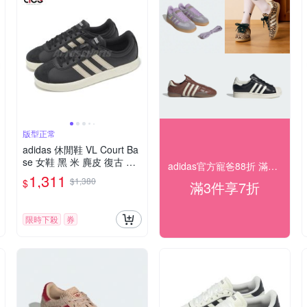
版型正常
adidas 休閒鞋 VL Court Ba
se 女鞋 黑 米 麂皮 復古 愛
adidas官方寵爸88折 滿件最低7折
迪達 JQ3047
1,311
$1,380
$
滿3件享7折
限時下殺
券