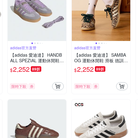
adidas官方直營
adidas官方直營
【adidas 愛迪達】 HANDB
【adidas 愛迪達】 SAMBA
ALL SPEZIAL 運動休閒鞋
OG 運動休閒鞋 滑板 德訓鞋
德訓鞋 女鞋 Originals JR36
復古 女鞋 - Originals KI667
2,252
2,252
89折
89折
$
$
46
4
限時下殺
券
限時下殺
券