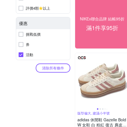
評價4顆
以上
NIKEx聯合品牌 結帳95折
優惠
滿1件享95折
挑戰低價
券
活動
清除所有條件
版型偏大, 建議小半號
adidas 休閒鞋 Gazelle Bold
W 女鞋 白 粉紅 復古 麂皮