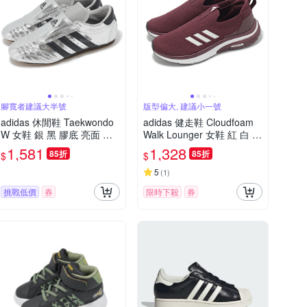
腳寬者建議大半號
版型偏大, 建議小一號
adidas 休閒鞋 Taekwondo
adidas 健走鞋 Cloudfoam
W 女鞋 銀 黑 膠底 亮面 無
Walk Lounger 女鞋 紅 白 針
鞋帶 跆拳道鞋 愛迪達 JH96
織 套入式 緩衝 休閒 愛迪達
1,581
1,328
85折
85折
$
$
64
ID4059
5
(
1
)
挑戰低價
券
限時下殺
券