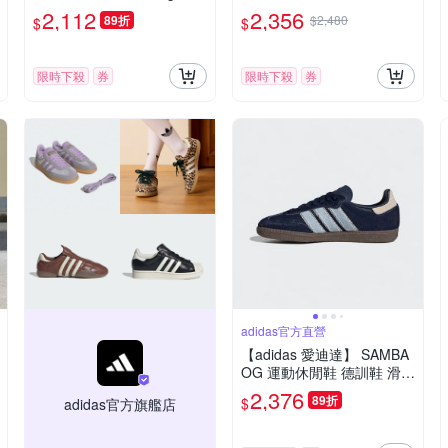
IH9223
紅 戶外 機能 愛迪達 IG176
2,112
2,356
89折
$2,480
$
$
7
限時下殺
券
限時下殺
券
adidas官方直營
【adidas 愛迪達】 SAMBA
OG 運動休閒鞋 德訓鞋 滑板
復古 女鞋 - Originals JS393
2,376
89折
$
adidas官方旗艦店
4