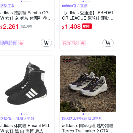
版型正常
adidas官方直營
adidas 德訓鞋 Samba OG
【adidas 愛迪達】 PREDAT
W 女鞋 灰 奶灰 休閒鞋 復古
OR LEAGUE 足球鞋 運動鞋
愛迪達 JI2728
童鞋 JI1150
2,261
1,408
$2,380
89折
$
$
挑戰低價
券
限時下殺
券
版型偏小, 建議大半號
聯名防水野跑鞋 版型正常
adidas 休閒鞋 Rasant Mid
adidas x 國家地理 越野跑鞋
W 女鞋 黑 白 高筒 麂皮 復
Terrex Trailmaker 2 GTX 女