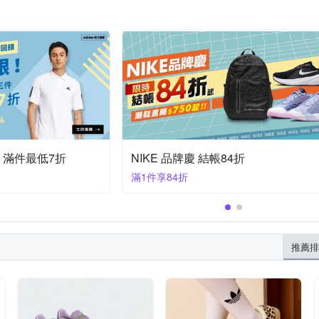
折 滿件最低7折
NIKE 品牌慶 結帳84折
滿1件享84折
推薦排