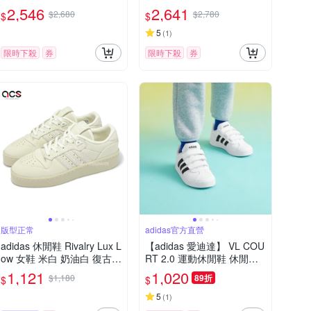
古 賽車鞋 JH6665
鞋 米白 紫 防水 愛迪達 JP7
2,546
2,641
$2,680
$2,780
$
$
065
5
(
1
)
限時下殺
券
限時下殺
券
版型正常
adidas官方直營
adidas 休閒鞋 Rivalry Lux L
【adidas 愛迪達】 VL COU
ow 女鞋 米白 奶油白 復古
RT 2.0 運動休閒鞋 休閒鞋
愛迪達 IH0350
童鞋 DB1837
1,121
1,020
$1,180
89折
$
$
5
(
1
)