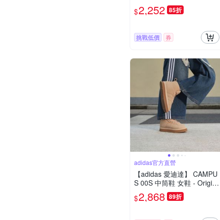
厚底 增高 愛迪達 JS3893
2,252
85折
$
挑戰低價
券
adidas官方直營
【adidas 愛迪達】 CAMPU
S 00S 中筒鞋 女鞋 - Origin
als JR3735
2,868
89折
$