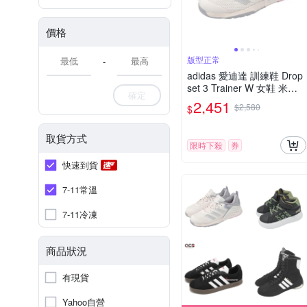
價格
版型正常
-
adidas 愛迪達 訓練鞋 Drop
set 3 Trainer W 女鞋 米白
確定
銀 支撐 健身 運動鞋 JR167
2,451
$2,580
$
8
取貨方式
限時下殺
券
快速到貨
7-11常溫
7-11冷凍
商品狀況
有現貨
Yahoo自營