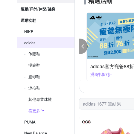
精選活動
運動/戶外/休閒/健身
運動女鞋
NIKE
adidas
休閒鞋
慢跑鞋
KEx聯合品牌 結帳95折
adidas官方寵爸88
件享95折
滿3件享7折
籃球鞋
涼拖鞋
其他專業球鞋
adidas 1677 筆結果
看更多
PUMA
New Balance