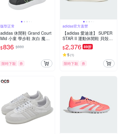
版型正常
adidas官方直營
adidas 休閒鞋 Grand Court
【adidas 愛迪達】 SUPER
Mid 小童 學步鞋 灰白 魔鬼
STAR II 運動休閒鞋 貝殼鞋
氈 獅子王聯名 愛迪達 IF40
女鞋 - Originals JS4014
836
2,376
$880
89折
$
$
96
5
(
1
)
限時下殺
券
限時下殺
券