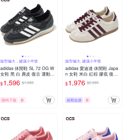
版型偏大，建議小半號
版型偏大, 建議小半號
adidas 休閒鞋 SL 72 OG W
adidas 愛迪達 休閒鞋 Japa
女鞋 黑 白 麂皮 復古 運動鞋
n 女鞋 米白 紅棕 膠底 復古
愛迪達 JH7390
愛迪達
1,596
1,976
$1,680
$2,080
$
$
限時下殺
券
挑戰低價
券