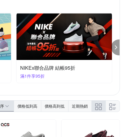
NIKEx聯合品牌 結帳95折
滿1件享95折
序
價格低到高
價格高到低
近期熱銷