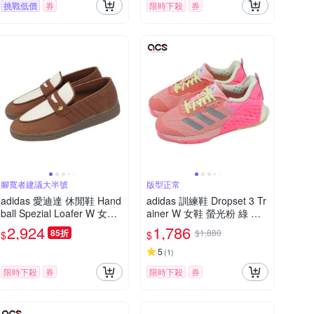
挑戰低價
券
限時下殺
券
腳寬者建議大半號
版型正常
adidas 愛迪達 休閒鞋 Hand
adidas 訓練鞋 Dropset 3 Tr
ball Spezial Loafer W 女鞋
ainer W 女鞋 螢光粉 綠 運
男鞋 棕 樂福鞋 LA6439
動鞋 緩震 穩定 健身 愛迪達
2,924
1,786
85折
$1,880
$
$
JI2075
5
(
1
)
限時下殺
券
限時下殺
券