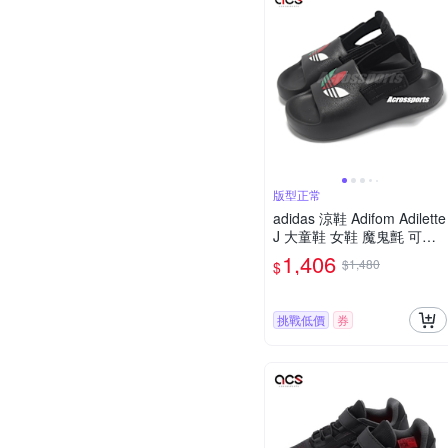
版型正常
adidas 涼鞋 Adifom Adilette
J 大童鞋 女鞋 魔鬼氈 可拆
式 緩衝 小朋友 休閒鞋 愛迪
1,406
$1,480
$
達 JP5522
挑戰低價
券