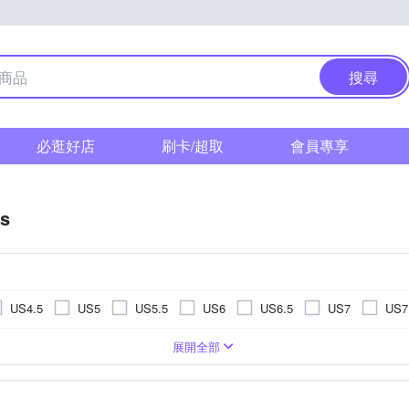
搜尋
必逛好店
刷卡/超取
會員專享
as
US4.5
US5
US5.5
US6
US6.5
US7
US7
US11.5
US12
US12.5
US13
US13.5
US14
鞋
男
網布
休閒鞋/ 帆布鞋
麂皮
丹寧 / 帆布
涼鞋/拖鞋
聚脂纖維
訓練鞋
網球鞋
高爾
5cm
11cm
11.5cm
12cm
12.5cm
13cm
13
展開全部
EU39
EU40
EU41
EU42
EU43
EU44
羽球鞋
m
17cm
17.5cm
18cm
18.5cm
19cm
19.5
UK6
UK6.5
UK7
UK7.5
UK8
UK8.5
m
23cm
23.5cm
24cm
24.5cm
25cm
25.5