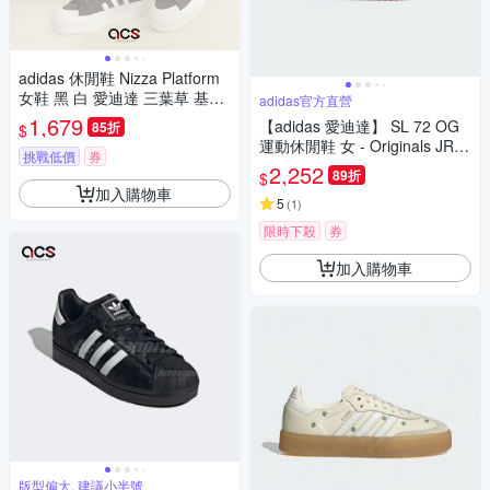
adidas 休閒鞋 Nizza Platform
女鞋 黑 白 愛迪達 三葉草 基本
adidas官方直營
款 厚底 增高 經典 FV5321
1,679
【adidas 愛迪達】 SL 72 OG
85折
$
運動休閒鞋 女 - Originals JR16
挑戰低價
券
40
2,252
89折
$
加入購物車
5
(
1
)
限時下殺
券
加入購物車
版型偏大, 建議小半號