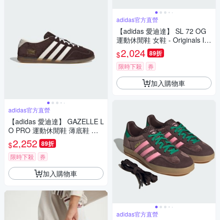
adidas官方直營
【adidas 愛迪達】 SL 72 OG
運動休閒鞋 女鞋 - Originals IH
9177
2,024
89折
$
限時下殺
券
加入購物車
adidas官方直營
【adidas 愛迪達】 GAZELLE L
O PRO 運動休閒鞋 薄底鞋 滑
板 德訓鞋 復古 女鞋 - Originals
2,252
89折
$
IH6932
限時下殺
券
加入購物車
adidas官方直營