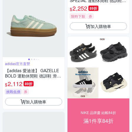
SPEZIAL 運動休閒鞋 德訓鞋
滑板 復古 女鞋 - Originals JR0
2,252
89折
$
852
限時下殺
券
加入購物車
adidas官方直營
【adidas 愛迪達】 GAZELLE
BOLD 運動休閒鞋 德訓鞋 滑板
復古 厚底鞋 女 - Originals JS3
2,112
89折
$
902
挑戰低價
券
加入購物車
NIKE 品牌慶 結帳84折
滿1件享84折