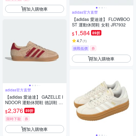
加入購物車
adidas官方直營
【adidas 愛迪達】 FLOWBOO
ST 運動休閒鞋 女鞋 JR7932
1,584
89折
$
4.7
(
1
)
挑戰低價
券
加入購物車
adidas官方直營
【adidas 愛迪達】 GAZELLE I
NDOOR 運動休閒鞋 德訓鞋 滑
板 復古 女鞋 - Originals JP834
2,376
89折
$
1
限時下殺
券
加入購物車