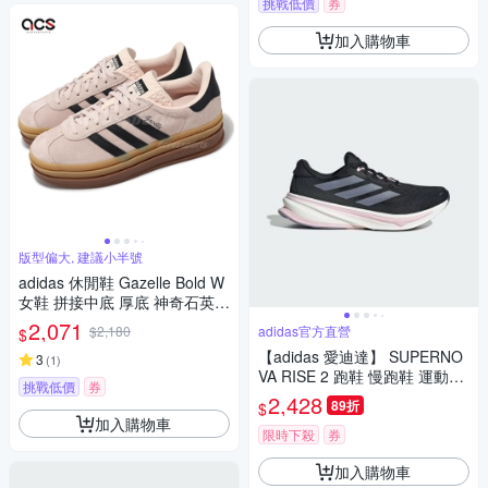
挑戰低價
券
加入購物車
版型偏大, 建議小半號
adidas 休閒鞋 Gazelle Bold W
女鞋 拼接中底 厚底 神奇石英色
核心黑 粉紅 麂皮 愛迪達 IE042
2,071
$2,180
adidas官方直營
$
9
【adidas 愛迪達】 SUPERNO
3
(
1
)
VA RISE 2 跑鞋 慢跑鞋 運動鞋
挑戰低價
券
女鞋 JQ7685
2,428
89折
$
加入購物車
限時下殺
券
加入購物車