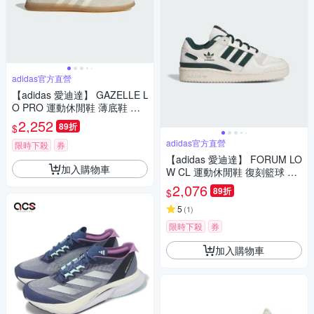
adidas官方直營
【adidas 愛迪達】 GAZELLE L
O PRO 運動休閒鞋 薄底鞋 滑
板 德訓鞋 復古 女鞋 - Originals
2,252
89折
$
IH6933
adidas官方直營
限時下殺
券
【adidas 愛迪達】 FORUM LO
加入購物車
W CL 運動休閒鞋 復刻籃球 童
鞋 - Originals JR0379
2,076
89折
$
5
(
1
)
限時下殺
券
加入購物車