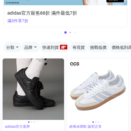
adidas官方寵爸88折 滿件最低7折
滿3件享7折
分類
品牌
快速到貨
有現貨
挑戰低價
價格低到
adidas官方直營
經典休閒鞋 版型正常