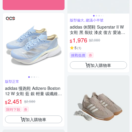
版型偏大, 建議小半號
adidas 休閒鞋 Superstar II W
女鞋 黑 裂紋 漆皮 復古 愛迪達
JS4014
1,976
$2,080
$
5
(
1
)
挑戰低價
券
加入購物車
版型正常
adidas 慢跑鞋 Adizero Boston
12 W 女鞋 藍 銀 輕量 碳纖維
馬牌大底 運動鞋 愛迪達 JP791
2,451
$2,580
$
4
限時下殺
券
加入購物車