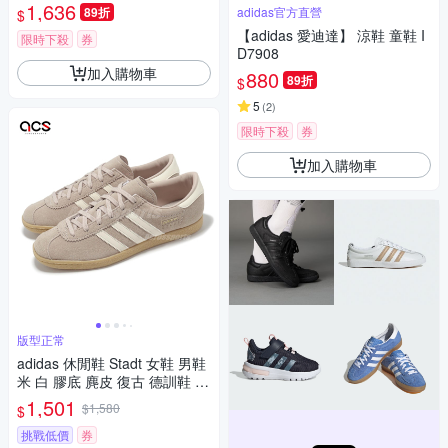
1,636
89折
adidas官方直營
$
【adidas 愛迪達】 涼鞋 童鞋 I
限時下殺
券
D7908
加入購物車
880
89折
$
5
(
2
)
限時下殺
券
加入購物車
版型正常
adidas 休閒鞋 Stadt 女鞋 男鞋
米 白 膠底 麂皮 復古 德訓鞋 愛
迪達 JQ2599
1,501
$1,580
$
挑戰低價
券