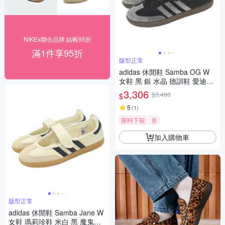
NIKEx聯合品牌 結帳95折
滿1件享95折
版型正常
adidas 休閒鞋 Samba OG W
女鞋 黑 銀 水晶 德訓鞋 愛迪達
IH9052
3,306
$3,480
$
5
(
1
)
限時下殺
券
加入購物車
版型正常
adidas 休閒鞋 Samba Jane W
女鞋 瑪莉珍鞋 米白 黑 魔鬼氈