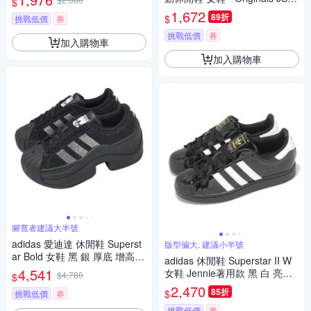
$
95
1,672
89折
$
挑戰低價
券
挑戰低價
券
加入購物車
加入購物車
腳寬者建議大半號
adidas 愛迪達 休閒鞋 Superst
版型偏大, 建議小半號
ar Bold 女鞋 黑 銀 厚底 增高
adidas 休閒鞋 Superstar II W
復古 貝殼鞋 IH1663
4,541
女鞋 Jennie著用款 黑 白 亮皮
$4,780
$
漆皮 貝殼頭 愛迪達 JS4009
2,470
85折
$
挑戰低價
券
挑戰低價
券