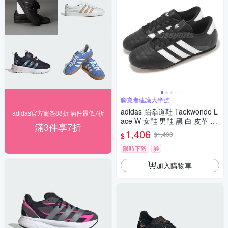
腳寬者建議大半號
adidas 跆拳道鞋 Taekwondo L
adidas官方寵爸88折 滿件最低7折
ace W 女鞋 男鞋 黑 白 皮革 休
滿3件享7折
閒鞋 愛迪達 JS1193
1,406
$1,480
$
限時下殺
券
加入購物車