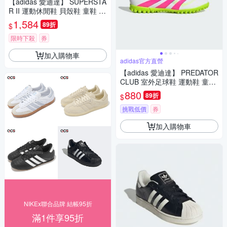
【adidas 愛迪達】 SUPERSTA
R II 運動休閒鞋 貝殼鞋 童鞋 -
Originals JS2469
1,584
89折
$
限時下殺
券
加入購物車
adidas官方直營
【adidas 愛迪達】 PREDATOR
CLUB 室外足球鞋 運動鞋 童鞋
ID3808
880
89折
$
挑戰低價
券
加入購物車
NIKEx聯合品牌 結帳95折
滿1件享95折