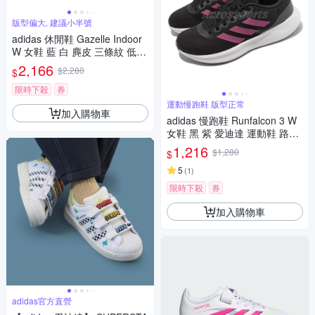
版型偏大, 建議小半號
adidas 休閒鞋 Gazelle Indoor
W 女鞋 藍 白 麂皮 三條紋 低筒
愛迪達 HQ8717
2,166
$2,280
$
限時下殺
券
運動慢跑鞋 版型正常
加入購物車
adidas 慢跑鞋 Runfalcon 3 W
女鞋 黑 紫 愛迪達 運動鞋 路跑
HP7560
1,216
$1,280
$
5
(
1
)
限時下殺
券
加入購物車
adidas官方直營