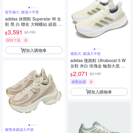
版型偏大, 建議小半號
adidas 休閒鞋 Superstar W 女
鞋 黑 白 聯名 大蝴蝶結 緞面 愛
迪達 JR7978
3,591
$3,780
$
限時下殺
券
加入購物車
襪套式, 建議大半號
adidas 慢跑鞋 Ultraboost 5 W
女鞋 米白 玫瑰金 輪胎大底 襪
套 運動鞋 愛迪達 ID8852
2,071
$2,180
$
挑戰低價
券
加入購物車
腳寬者建議大半號