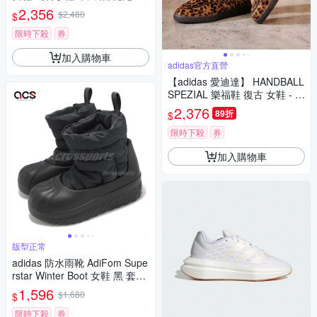
愛迪達 JR7338
2,356
$2,480
$
限時下殺
券
加入購物車
adidas官方直營
【adidas 愛迪達】 HANDBALL
SPEZIAL 樂福鞋 復古 女鞋 - O
riginals KJ2526
2,376
89折
$
限時下殺
券
加入購物車
版型正常
adidas 防水雨靴 AdiFom Supe
rstar Winter Boot 女鞋 黑 套入
式 靴子 愛迪達 IG4215
1,596
$1,680
$
限時下殺
券