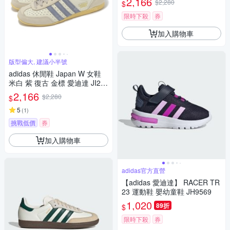
2,166
$2,280
$
限時下殺
券
加入購物車
版型偏大, 建議小半號
adidas 休閒鞋 Japan W 女鞋
米白 紫 復古 金標 愛迪達 JI26
64
2,166
$2,280
$
5
(
1
)
挑戰低價
券
加入購物車
adidas官方直營
【adidas 愛迪達】 RACER TR
23 運動鞋 嬰幼童鞋 JH9569
1,020
89折
$
限時下殺
券