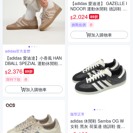
【adidas 愛迪達】 GAZELLE I
NDOOR 運動休閒鞋 德訓鞋 滑
板 復古 女鞋 - Originals JI2714
2,024
89折
$
挑戰低價
券
加入購物車
adidas官方直營
【adidas 愛迪達】小香風 HAN
DBALL SPEZIAL 運動休閒鞋
德訓鞋 滑板 復古 女鞋 - Origin
2,376
89折
$
als JR4504
限時下殺
券
加入購物車
版型正常
adidas 休閒鞋 Samba OG W
女鞋 黑灰 荷葉邊 德訓鞋 復古
愛迪達 JR8831