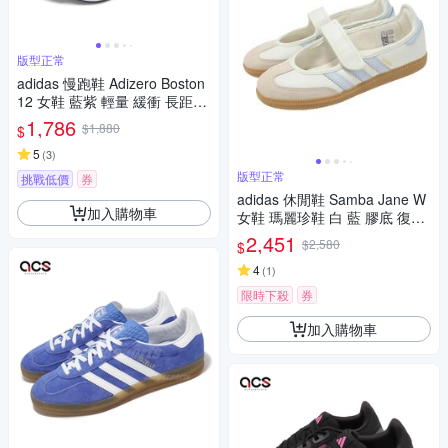
版型正常
adidas 慢跑鞋 Adizero Boston
12 女鞋 藍紫 輕量 緩衝 長距離
碳纖維 運動鞋 愛迪達 IF9219
1,786
$1,880
$
5
(
3
)
版型正常
挑戰低價
券
adidas 休閒鞋 Samba Jane W
加入購物車
女鞋 瑪麗珍鞋 白 藍 膠底 復古
魔鬼氈 愛迪達 JR7339
2,451
$2,580
$
4
(
1
)
限時下殺
券
加入購物車