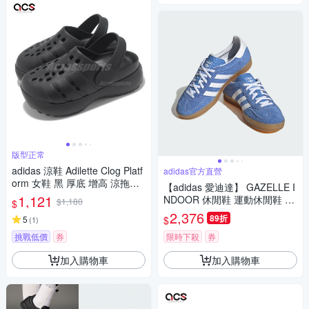
版型正常
adidas 涼鞋 Adilette Clog Platf
adidas官方直營
orm 女鞋 黑 厚底 增高 涼拖鞋
【adidas 愛迪達】 GAZELLE I
愛迪達 JP9577
1,121
NDOOR 休閒鞋 運動休閒鞋 德
$1,180
$
訓鞋 滑板 復古 女鞋 - Originals
2,376
89折
$
5
(
1
)
HQ8717
挑戰低價
券
限時下殺
券
加入購物車
加入購物車