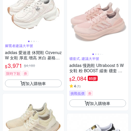
腳寬者建議大半號
adidas 愛迪達 休閒鞋 Ozvenuz
W 女鞋 厚底 增高 米白 菱格紋
襪套式, 建議大半號
老爹鞋 蝴蝶鞋 HQ2643
3,971
adidas 慢跑鞋 Ultraboost 5 W
$4,180
$
女鞋 粉 BOOST 緩衝 襪套 運
限時下殺
券
動鞋 愛迪達 ID8845
2,084
85折
$
加入購物車
4
(
1
)
挑戰低價
券
加入購物車