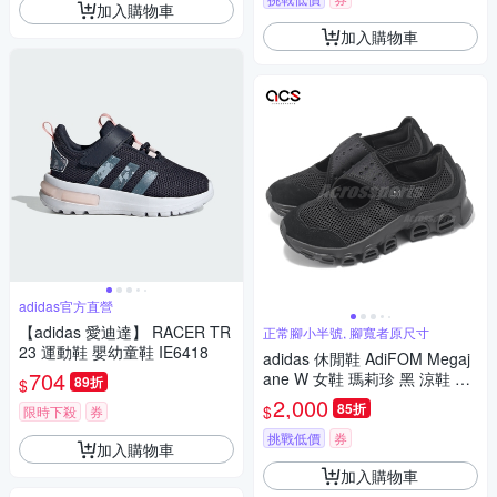
加入購物車
加入購物車
adidas官方直營
【adidas 愛迪達】 RACER TR
正常腳小半號, 腳寬者原尺寸
23 運動鞋 嬰幼童鞋 IE6418
adidas 休閒鞋 AdiFOM Megaj
704
ane W 女鞋 瑪莉珍 黑 涼鞋 愛
89折
$
迪達 JI2416
2,000
85折
$
限時下殺
券
挑戰低價
券
加入購物車
加入購物車