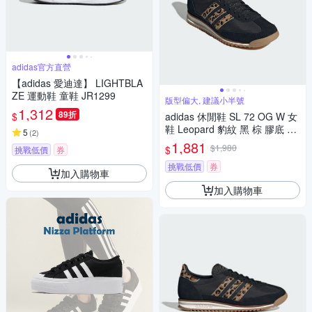
adidas官方直營
【adidas 愛迪達】 LIGHTBLA
ZE 運動鞋 童鞋 JR1299
版型偏大, 建議小半號
1,312
89折
$
adidas 休閒鞋 SL 72 OG W 女
鞋 Leopard 豹紋 黑 棕 膠底 復
5
(
2
)
古 愛迪達 JR1640
1,881
$1,980
$
挑戰低價
券
挑戰低價
券
加入購物車
加入購物車