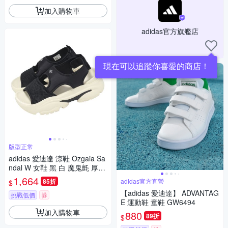
加入購物車
adidas官方旗艦店
現在可以追蹤你喜愛的商店！
版型正常
adidas 愛迪達 涼鞋 Ozgaia Sa
ndal W 女鞋 黑 白 魔鬼氈 厚底
增高 三葉草 JI2428
1,664
85折
adidas官方直營
$
【adidas 愛迪達】 ADVANTAG
挑戰低價
券
E 運動鞋 童鞋 GW6494
加入購物車
880
89折
$