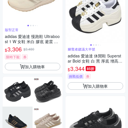
版型正常
adidas 愛迪達 慢跑鞋 Ultraboo
st 1 W 女鞋 米白 膠底 避震 Bo
ost 運動鞋 JS1265
3,306
$3,480
腳寬者建議大半號
$
adidas 愛迪達 休閒鞋 Superst
限時下殺
券
ar Bold 女鞋 白 黑 厚底 增高
復古 貝殼鞋 JR9895
加入購物車
3,344
85折
$
挑戰低價
券
加入購物車