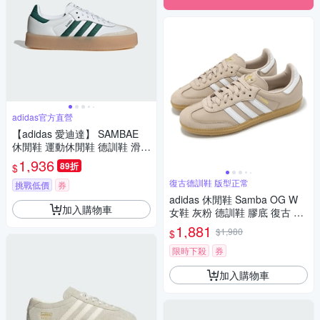
adidas官方直營
【adidas 愛迪達】 SAMBAE
休閒鞋 運動休閒鞋 德訓鞋 滑板
復古 女鞋 - Originals ID0440
1,936
89折
$
復古德訓鞋 版型正常
挑戰低價
券
adidas 休閒鞋 Samba OG W
加入購物車
女鞋 灰粉 德訓鞋 膠底 復古 愛
迪達 IE6523
1,881
$1,980
$
限時下殺
券
加入購物車