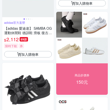
加入購物車
adidas官方直營
【adidas 愛迪達】 SAMBA OG
運動休閒鞋 德訓鞋 滑板 復古
女鞋 - Originals JR8843
2,112
89折
$
限時下殺
券
加入購物車
商品折價券
150元