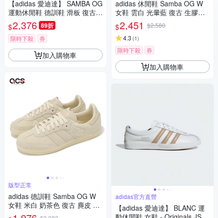
【adidas 愛迪達】 SAMBA OG
adidas 休閒鞋 Samba OG W
運動休閒鞋 德訓鞋 滑板 復古
女鞋 雲白 光暈藍 復古 生膠底
女鞋 - Originals KI6265
經典 德訓鞋 愛迪達 IE0877
2,376
2,451
89折
$2,580
$
$
4.3
限時下殺
券
(
1
)
限時下殺
券
加入購物車
加入購物車
版型正常
adidas 德訓鞋 Samba OG W
adidas官方直營
女鞋 米白 奶茶色 復古 麂皮 休
【adidas 愛迪達】 BLANC 運
閒鞋 愛迪達 JI2729
1,976
動休閒鞋 女鞋 - Originals JS14
$2,080