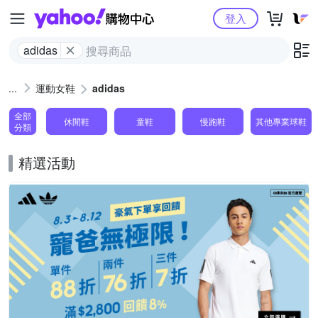
Yahoo購物中心
登入
adidas
運動女鞋
adidas
全部
休閒鞋
童鞋
慢跑鞋
其他專業球鞋
分類
精選活動