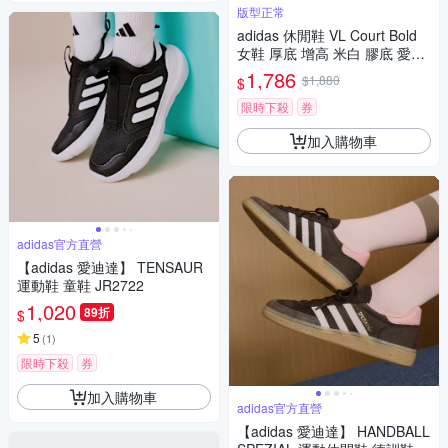
版型正常
adidas 休閒鞋 VL Court Bold
女鞋 厚底 增高 米白 膠底 愛迪
達 JQ5633
1,786
$1,880
$
限時下殺
券
加入購物車
adidas官方直營
【adidas 愛迪達】 TENSAUR
運動鞋 童鞋 JR2722
1,020
89折
$
5
(
1
)
限時下殺
券
加入購物車
adidas官方直營
【adidas 愛迪達】 HANDBALL