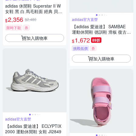
adidas 休閒鞋 Superstar II W
女鞋 黑 白 馬毛鞋面 經典 貝殼
頭 三葉草 愛迪達 JH9475
2,356
$2,480
adidas官方直營
$
【adidas 愛迪達】 SAMBAE
限時下殺
券
運動休閒鞋 德訓鞋 滑板 復古
女鞋 - Originals JS3953
加入購物車
1,672
89折
$
挑戰低價
券
加入購物車
adidas官方直營
【adidas 愛迪達】 ECLYPTIX
2000 運動休閒鞋 女鞋 JI2849