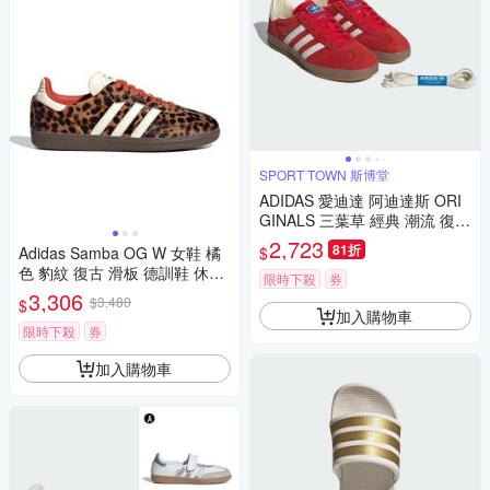
SPORT TOWN 斯博堂
ADIDAS 愛迪達 阿迪達斯 ORI
GINALS 三葉草 經典 潮流 復古
男 女 休閒鞋-紅色系-GAZELLE
2,723
81折
$
Adidas Samba OG W 女鞋 橘
INDOOR-IF1808
色 豹紋 復古 滑板 德訓鞋 休閒
限時下殺
券
鞋 JI2734
3,306
$3,480
$
加入購物車
限時下殺
券
加入購物車