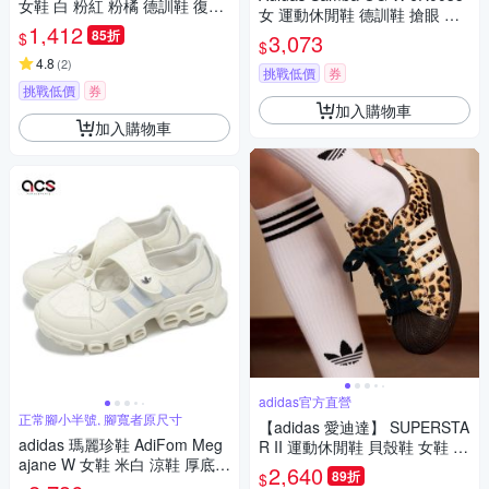
女鞋 白 粉紅 粉橘 德訓鞋 復古
女 運動休閒鞋 德訓鞋 搶眼 穿
麂皮 愛迪達 IG5932
1,412
搭 金屬銀
85折
$
3,073
$
4.8
(
2
)
挑戰低價
券
挑戰低價
券
加入購物車
加入購物車
adidas官方直營
正常腳小半號, 腳寬者原尺寸
【adidas 愛迪達】 SUPERSTA
adidas 瑪麗珍鞋 AdiFom Meg
R II 運動休閒鞋 貝殼鞋 女鞋 -
ajane W 女鞋 米白 涼鞋 厚底
Originals KI4203
2,640
89折
$
休閒鞋 愛迪達 JR4497