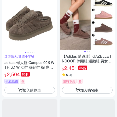
【Adidas 愛迪達】GAZELLE I
版型偏大, 建議小半號
NDOOR 休閒鞋 運動鞋 男女 A-
adidas 懶人鞋 Campus 00S W
JQ8385 B-JR3238 C-JR3731
2,451
TR LO W 女鞋 穆勒鞋 棕 麂皮
85折
$
精選四款
厚底 絨毛 JR3731
2,504
85折
$
5
(
4
)
挑戰低價
券
限時下殺
券
加入購物車
加入購物車