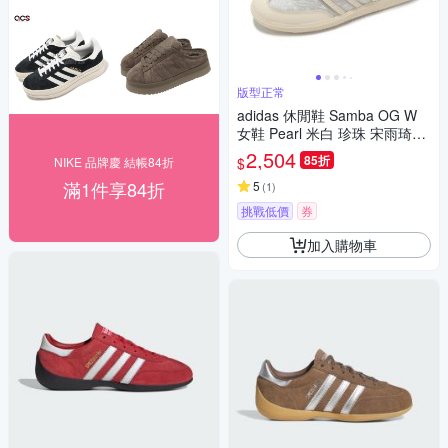
版型正常
adidas 休閒鞋 Samba OG W
女鞋 Pearl 米白 珍珠 宋雨琦同
款 愛迪達 JQ2616
2,504
85折
$
NIKE 品牌慶 結帳84折
滿1件享84折
5
(
1
)
挑戰低價
券
加入購物車