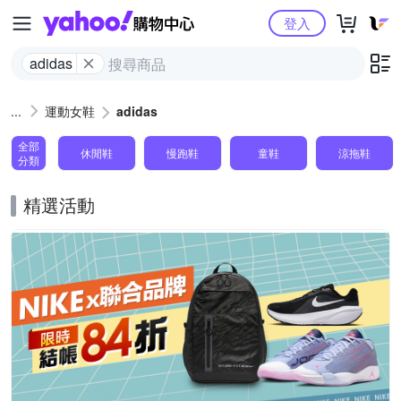
Yahoo購物中心
登入
adidas
運動女鞋
adidas
全部
休閒鞋
慢跑鞋
童鞋
涼拖鞋
分類
精選活動