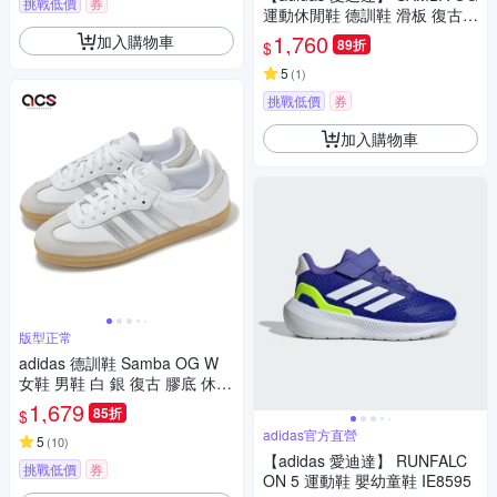
挑戰低價
券
運動休閒鞋 德訓鞋 滑板 復古
女鞋 - Originals JI2724
1,760
加入購物車
89折
$
5
(
1
)
挑戰低價
券
加入購物車
版型正常
adidas 德訓鞋 Samba OG W
女鞋 男鞋 白 銀 復古 膠底 休閒
鞋 愛迪達 JI2725
1,679
85折
$
adidas官方直營
5
(
10
)
【adidas 愛迪達】 RUNFALC
挑戰低價
券
ON 5 運動鞋 嬰幼童鞋 IE8595