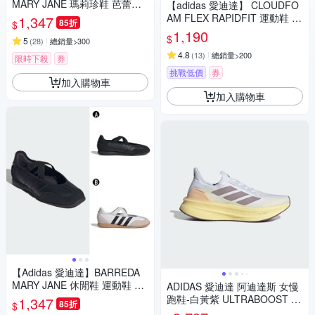
MARY JANE 瑪莉珍鞋 芭蕾風
【adidas 愛迪達】 CLOUDFO
休閒鞋 運動鞋 女 A-HQ7398 B
AM FLEX RAPIDFIT 運動鞋 男
1,347
85折
$
-HQ7400
鞋/女鞋 (多款任選)
1,190
$
5
(
28
)
總銷量>300
4.8
(
13
)
總銷量>200
限時下殺
券
挑戰低價
券
加入購物車
加入購物車
【Adidas 愛迪達】BARREDA
MARY JANE 休閒鞋 運動鞋 女
ADIDAS 愛迪達 阿迪達斯 女慢
A-HP3519 B-JQ2127
跑鞋-白黃紫 ULTRABOOST 5X
1,347
85折
$
W-IH0685