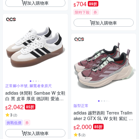
704
加入購物車
89折
$
限時下殺
券
加入購物車
正常腳小半號, 腳寬者拿原尺
adidas 休閒鞋 Sambae W 女鞋
白 黑 皮革 厚底 德訓鞋 愛迪達
JI1349
2,042
版型正常
85折
$
adidas 越野跑鞋 Terrex Trailm
3
(
2
)
aker 2 GTX SL W 女鞋 紫紅 防
挑戰低價
券
水 機能 愛迪達 JP5242
2,000
85折
$
加入購物車
5
(
2
)