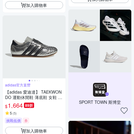
加入購物車
adidas官方直營
【adidas 愛迪達】 TAEKWON
DO 運動休閒鞋 薄底鞋 女鞋 -
SPORT TOWN 斯博堂
Originals JH9664
1,664
89折
$
5
(
5
)
挑戰低價
券
加入購物車