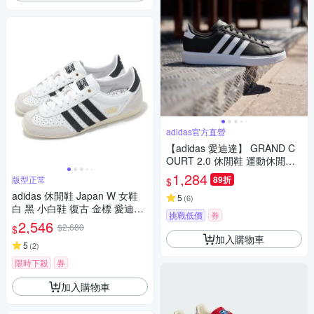
adidas官方直營
【adidas 愛迪達】 GRAND C
OURT 2.0 休閒鞋 運動休閒鞋
男鞋/女鞋 GW9196
1,284
版型正常
89折
$
adidas 休閒鞋 Japan W 女鞋
5
(
6
)
白 黑 小白鞋 復古 金標 愛迪達
挑戰低價
券
IH5489
2,546
$2,680
$
加入購物車
5
(
2
)
限時下殺
券
加入購物車