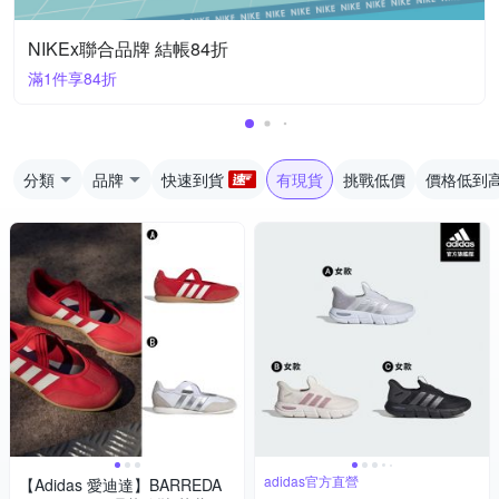
NIKEx聯合品牌 結帳84折
滿1件享84折
分類
品牌
快速到貨
有現貨
挑戰低價
價格低到
adidas官方直營
【Adidas 愛迪達】BARREDA