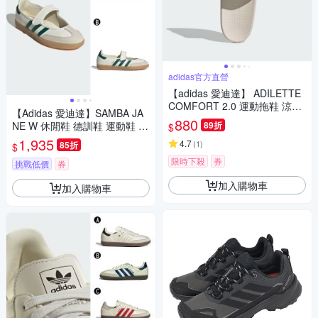
adidas官方直營
【adidas 愛迪達】 ADILETTE
COMFORT 2.0 運動拖鞋 涼拖
【Adidas 愛迪達】SAMBA JA
鞋 女鞋 JP9123
880
NE W 休閒鞋 德訓鞋 運動鞋 女
89折
$
A-KJ3785 B-IH6485
1,935
4.7
(
1
)
85折
$
限時下殺
券
挑戰低價
券
加入購物車
加入購物車