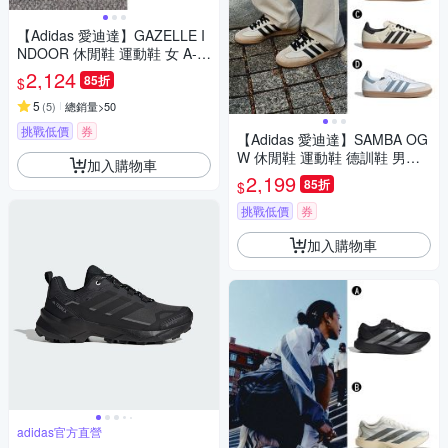
【Adidas 愛迪達】GAZELLE I
NDOOR 休閒鞋 運動鞋 女 A-IF
1808 B-JR0035 C-JI2063
2,124
85折
$
5
(
5
)
總銷量>50
挑戰低價
券
【Adidas 愛迪達】SAMBA OG
W 休閒鞋 運動鞋 德訓鞋 男女
加入購物車
A-IH3980 B-JI2725 C-ID0478
2,199
85折
$
精選四款
挑戰低價
券
加入購物車
adidas官方直營