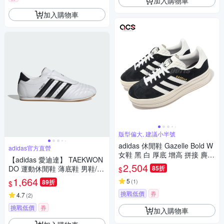
加入購物車
加入購物車
版型偏大, 建議小半號
adidas 休閒鞋 Gazelle Bold W
adidas官方直營
女鞋 黑 白 厚底 增高 拼接 麂皮
【adidas 愛迪達】 TAEKWON
三條線 三葉草 愛迪達 HQ6912
2,504
DO 運動休閒鞋 薄底鞋 男鞋/女
85折
$
鞋 - Originals JQ4774
1,664
5
(
1
)
89折
$
挑戰低價
券
4.7
(
2
)
挑戰低價
券
加入購物車