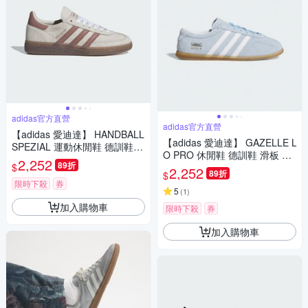
adidas官方直營
adidas官方直營
【adidas 愛迪達】 HANDBALL
【adidas 愛迪達】 GAZELLE L
SPEZIAL 運動休閒鞋 德訓鞋
O PRO 休閒鞋 德訓鞋 滑板 復
滑板 女鞋 - Originals IH1510
2,252
89折
$
古 薄底鞋 女鞋 - Originals JR8
2,252
89折
$
893
限時下殺
券
5
(
1
)
加入購物車
限時下殺
券
加入購物車