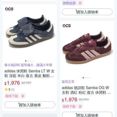
挑戰低價
券
加入購物車
復古德訓鞋 版型偏大，建議小半號
adidas 休閒鞋 Samba LT W 女
鞋 深藍 米白 復古 麂皮 翻鞋舌
德訓鞋 愛迪達 JH5705
1,976
版型正常
$2,080
$
adidas 德訓鞋 Samba OG W
5
(
1
)
女鞋 酒紅 粉紅 復古 休閒鞋 馬
限時下殺
券
毛鞋面 愛迪達 JP5330
1,976
$2,080
$
加入購物車
限時下殺
券
加入購物車