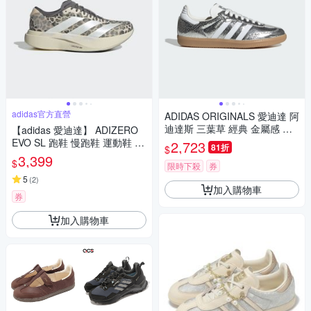
adidas官方直營
ADIDAS ORIGINALS 愛迪達 阿
迪達斯 三葉草 經典 金屬感 女
【adidas 愛迪達】 ADIZERO
休閒運動鞋-銀白色 SAMBA O
EVO SL 跑鞋 慢跑鞋 運動鞋 女
2,723
81折
$
G W-JR0035
鞋 KI3948
3,399
$
限時下殺
券
5
(
2
)
加入購物車
券
加入購物車