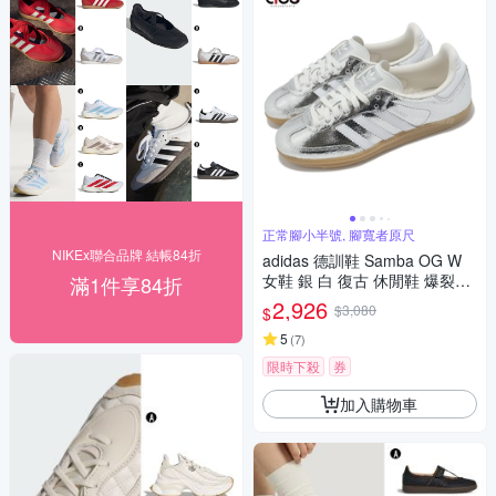
正常腳小半號, 腳寬者原尺
NIKEx聯合品牌 結帳84折
adidas 德訓鞋 Samba OG W
女鞋 銀 白 復古 休閒鞋 爆裂紋
滿1件享84折
愛迪達 JR0035
2,926
$3,080
$
5
(
7
)
限時下殺
券
加入購物車