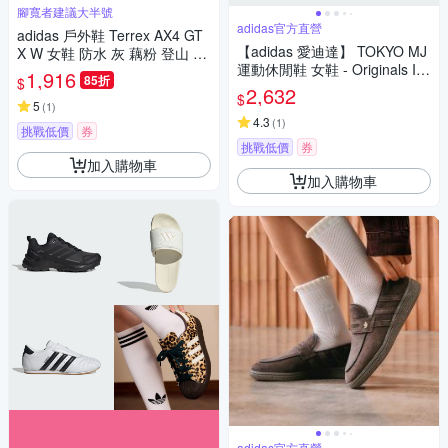
腳寬者建議大半號
adidas官方直營
adidas 戶外鞋 Terrex AX4 GT
【adidas 愛迪達】 TOKYO MJ
X W 女鞋 防水 灰 藕粉 登山 機
運動休閒鞋 女鞋 - Originals IH
能 抗撕裂 愛迪達 IG6580
1,916
85折
$
4532
2,632
$
5
(
1
)
4.3
(
1
)
挑戰低價
券
挑戰低價
券
加入購物車
加入購物車
adidas官方直營