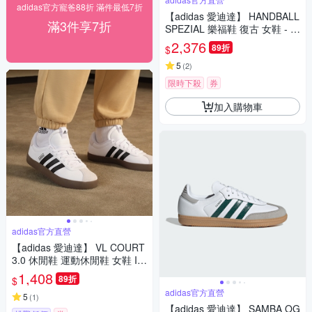
adidas官方寵爸88折 滿件最低7折
【adidas 愛迪達】 HANDBALL
滿3件享7折
SPEZIAL 樂福鞋 復古 女鞋 - O
riginals KJ2533
2,376
89折
$
5
(
2
)
限時下殺
券
加入購物車
adidas官方直營
【adidas 愛迪達】 VL COURT
3.0 休閒鞋 運動休閒鞋 女鞋 ID
8797
1,408
89折
$
adidas官方直營
5
(
1
)
【adidas 愛迪達】 SAMBA OG