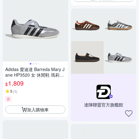
Adidas 愛迪達 Barreda Mary J
ane HP3520 女 休閒鞋 瑪莉珍
鞋 舒適 銀 黑
1,809
$
5
(
1
)
券
達陣聯盟官方旗艦館
加入購物車