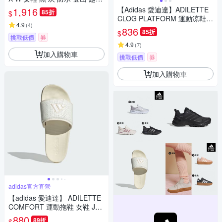
郊山 愛迪達 HQ1051
1,916
【Adidas 愛迪達】ADILETTE
85折
$
CLOG PLATFORM 運動涼鞋
4.9
(
4
)
運動拖鞋 男女 A-JP7159 B-JR
836
85折
$
2626 精選三款
挑戰低價
券
4.9
(
7
)
加入購物車
挑戰低價
券
加入購物車
adidas官方直營
【adidas 愛迪達】 ADILETTE
COMFORT 運動拖鞋 女鞋 JS3
620
880
89折
$