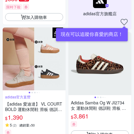
限時下殺
券
adidas官方旗艦店
加入購物車
現在可以追蹤你喜愛的商店！
adidas官方直營
Adidas Samba Og W JI2734
【adidas 愛迪達】 VL COURT
女 運動休閒鞋 德訓鞋 滑板 復
BOLD 運動休閒鞋 滑板 德訓鞋
古 豹紋 舒適 棕 黑
厚底鞋 復古 女鞋 (多款任選)
3,861
1,390
$
$
券
5
(
2
)
總銷量>50
券