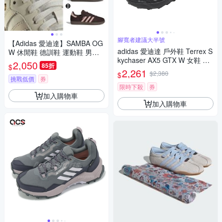
腳寬者建議大半號
【Adidas 愛迪達】SAMBA OG
adidas 愛迪達 戶外鞋 Terrex S
W 休閒鞋 德訓鞋 運動鞋 男女
kychaser AX5 GTX W 女鞋 黑
A-IH6628 B-IH6627 精選四款
2,050
85折
$
防水 越野 JQ2222
2,261
$2,380
$
挑戰低價
券
限時下殺
券
加入購物車
加入購物車