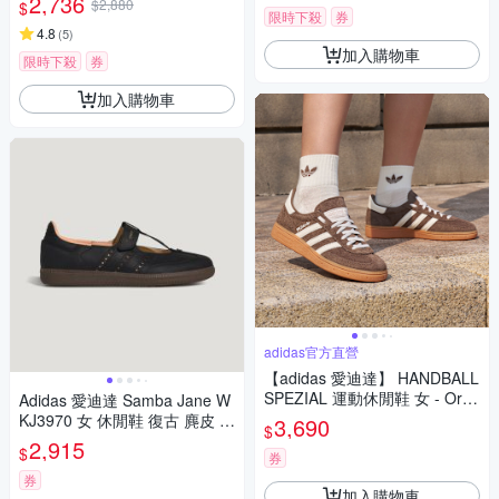
2,736
$2,880
$
限時下殺
券
4.8
(
5
)
加入購物車
限時下殺
券
加入購物車
adidas官方直營
【adidas 愛迪達】 HANDBALL
SPEZIAL 運動休閒鞋 女 - Origi
Adidas 愛迪達 Samba Jane W
nals IF6490
KJ3970 女 休閒鞋 復古 麂皮 流
3,690
$
行 黑 瑪莉珍
2,915
$
券
券
加入購物車