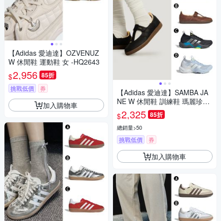
【Adidas 愛迪達】OZVENUZ
W 休閒鞋 運動鞋 女 -HQ2643
2,956
85折
$
挑戰低價
券
【Adidas 愛迪達】SAMBA JA
NE W 休閒鞋 訓練鞋 瑪麗珍鞋
加入購物車
運動鞋 男女 A-KJ3970 B-HP71
2,325
85折
$
30 精選四款
總銷量>50
挑戰低價
券
加入購物車