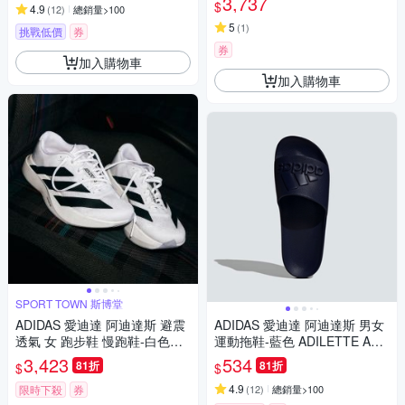
3,737
$
4.9
(
12
)
總銷量>100
5
(
1
)
挑戰低價
券
券
加入購物車
加入購物車
SPORT TOWN 斯博堂
ADIDAS 愛迪達 阿迪達斯 避震
ADIDAS 愛迪達 阿迪達斯 男女
透氣 女 跑步鞋 慢跑鞋-白色系-
運動拖鞋-藍色 ADILETTE AQU
adizero Evo SL W-JH6208
A-IF7374
3,423
534
81折
81折
$
$
4.9
限時下殺
券
(
12
)
總銷量>100