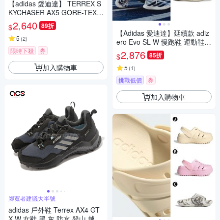
【adidas 愛迪達】 TERREX S
KYCHASER AX5 GORE-TEX
登山鞋 防潑水 女鞋 JQ2222
2,640
89折
$
【Adidas 愛迪達】延續款 adiz
5
(
2
)
ero Evo SL W 慢跑鞋 運動鞋
女 A-JP7147 B-KJ0440
限時下殺
券
2,876
85折
$
加入購物車
5
(
1
)
挑戰低價
券
加入購物車
腳寬者建議大半號
adidas 戶外鞋 Terrex AX4 GT
X W 女鞋 黑 灰 防水 登山 越野