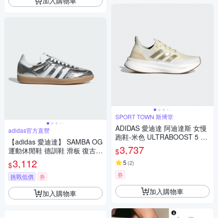
加入購物車
SPORT TOWN 斯博堂
ADIDAS 愛迪達 阿迪達斯 女慢
adidas官方直營
跑鞋-米色 ULTRABOOST 5 W
【adidas 愛迪達】 SAMBA OG
ID8852
3,737
運動休閒鞋 德訓鞋 滑板 復古
$
女鞋 - Originals JR0035
3,112
5
(
2
)
$
券
挑戰低價
券
加入購物車
加入購物車