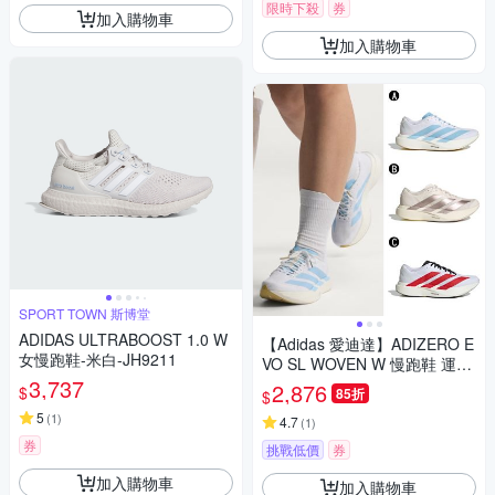
限時下殺
券
加入購物車
加入購物車
SPORT TOWN 斯博堂
ADIDAS ULTRABOOST 1.0 W
【Adidas 愛迪達】ADIZERO E
女慢跑鞋-米白-JH9211
VO SL WOVEN W 慢跑鞋 運動
3,737
鞋 男女 A-JQ4526 B-KI6959
2,876
$
85折
$
精選三款
5
(
1
)
4.7
(
1
)
券
挑戰低價
券
加入購物車
加入購物車