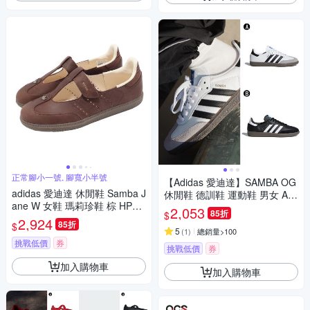
正常腳小一號, 腳寬小半號
【Adidas 愛迪達】SAMBA OG
adidas 愛迪達 休閒鞋 Samba J
休閒鞋 德訓鞋 運動鞋 男女 A-B
ane W 女鞋 瑪莉珍鞋 棕 HP71
75806 B-B75807
2,053
85折
$
30
2,924
85折
$
5
(
1
)
總銷量>100
挑戰低價
券
挑戰低價
券
加入購物車
加入購物車