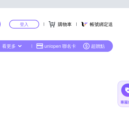
購物車
帳號綁定送
登入
看更多
uniopen 聯名卡
超贈點