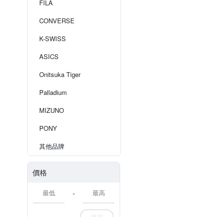
FILA
CONVERSE
K-SWISS
ASICS
Onitsuka Tiger
Palladium
MIZUNO
PONY
其他品牌
價格
-
確定