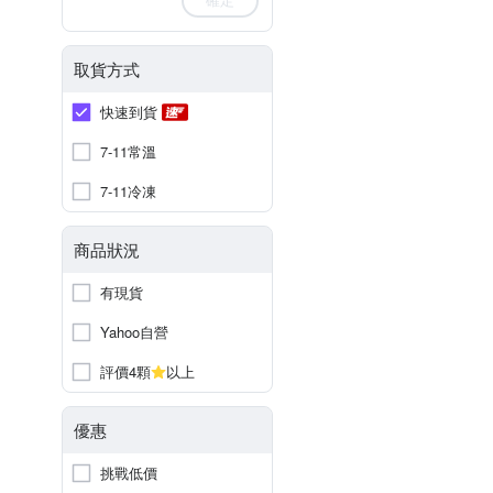
取貨方式
快速到貨
7-11常溫
7-11冷凍
商品狀況
有現貨
Yahoo自營
評價4顆
以上
優惠
挑戰低價