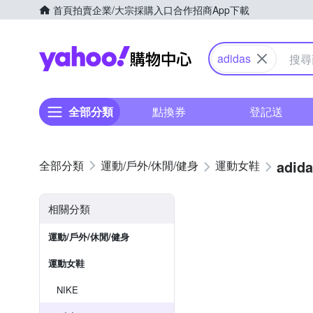
首頁
拍賣
企業/大宗採購入口
合作招商
App下載
Yahoo購物中心
adidas
全部分類
點換券
登記送
adid
運動/戶外/休閒/健身
運動女鞋
相關分類
運動/戶外/休閒/健身
運動女鞋
NIKE