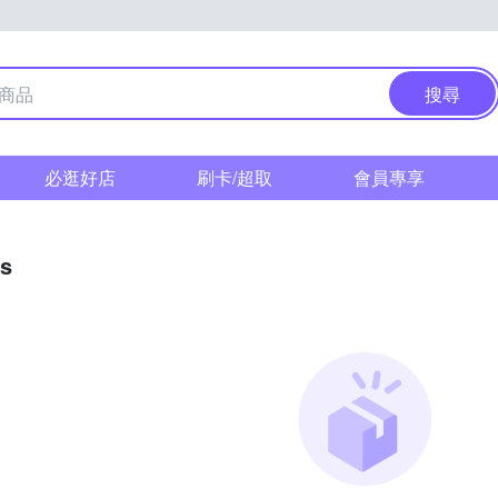
搜尋
必逛好店
刷卡/超取
會員專享
as