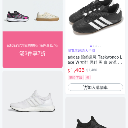
adidas官方寵爸88折 滿件最低7折
腳寬者建議大半號
滿3件享7折
adidas 跆拳道鞋 Taekwondo L
ace W 女鞋 男鞋 黑 白 皮革 休
閒鞋 愛迪達 JS1193
1,406
$1,480
$
限時下殺
券
加入購物車