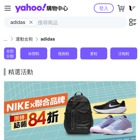
Yahoo購物中心
登入
adidas
運動女鞋
adidas
全部
休閒鞋
慢跑鞋
童鞋
涼拖鞋
分類
精選活動