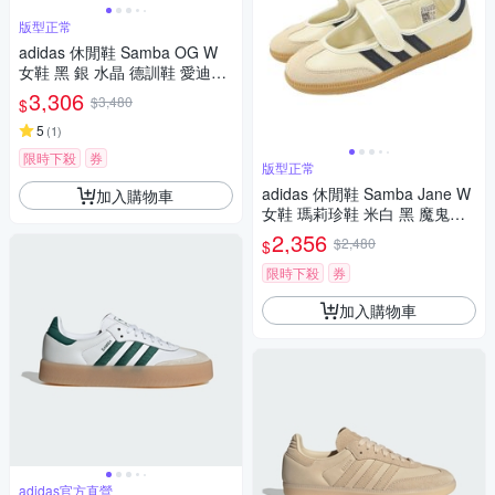
版型正常
adidas 休閒鞋 Samba OG W
女鞋 黑 銀 水晶 德訓鞋 愛迪達
IH9052
3,306
$3,480
$
5
(
1
)
限時下殺
券
版型正常
adidas 休閒鞋 Samba Jane W
加入購物車
女鞋 瑪莉珍鞋 米白 黑 魔鬼氈
愛迪達 JR7338
2,356
$2,480
$
限時下殺
券
加入購物車
adidas官方直營