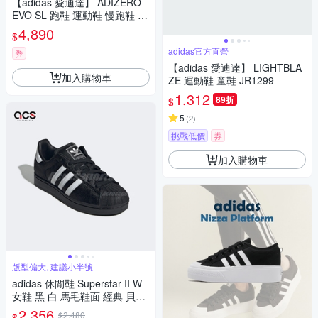
【adidas 愛迪達】 ADIZERO
EVO SL 跑鞋 運動鞋 慢跑鞋 女
鞋 KI6959
4,890
$
adidas官方直營
券
【adidas 愛迪達】 LIGHTBLA
加入購物車
ZE 運動鞋 童鞋 JR1299
1,312
89折
$
5
(
2
)
挑戰低價
券
加入購物車
版型偏大, 建議小半號
adidas 休閒鞋 Superstar II W
女鞋 黑 白 馬毛鞋面 經典 貝殼
頭 三葉草 愛迪達 JH9475
2,356
$2,480
$