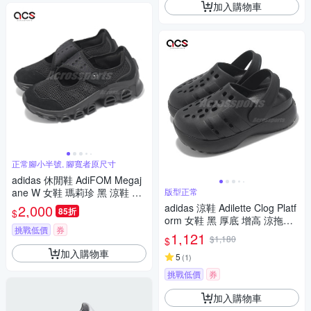
加入購物車
正常腳小半號, 腳寬者原尺寸
adidas 休閒鞋 AdiFOM Megaj
ane W 女鞋 瑪莉珍 黑 涼鞋 愛
版型正常
迪達 JI2416
2,000
adidas 涼鞋 Adilette Clog Platf
85折
$
orm 女鞋 黑 厚底 增高 涼拖鞋
挑戰低價
券
愛迪達 JP9577
1,121
$1,180
$
加入購物車
5
(
1
)
挑戰低價
券
加入購物車