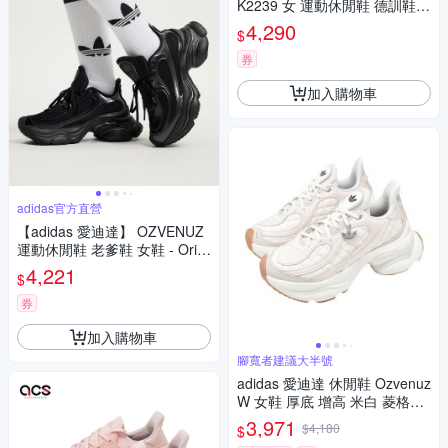
K2239 女 運動休閒鞋 德訓鞋
乳牛花紋 舒適 粉紅 棕
4,290
$
券
加入購物車
adidas官方直營
【adidas 愛迪達】 OZVENUZ
運動休閒鞋 老爹鞋 女鞋 - Origi
nals JS2468
4,221
$
券
加入購物車
腳寬者建議大半號
adidas 愛迪達 休閒鞋 Ozvenuz
W 女鞋 厚底 增高 米白 菱格紋
老爹鞋 蝴蝶鞋 HQ2643
3,971
$4,180
$