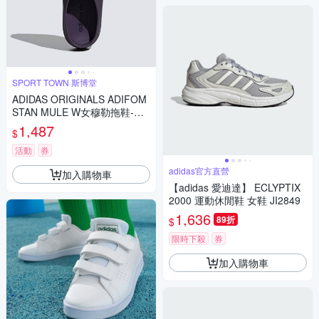
SPORT TOWN 斯博堂
ADIDAS ORIGINALS ADIFOM
STAN MULE W女穆勒拖鞋-紫-I
E0479
1,487
$
活動
券
adidas官方直營
加入購物車
【adidas 愛迪達】 ECLYPTIX
2000 運動休閒鞋 女鞋 JI2849
1,636
89折
$
限時下殺
券
加入購物車