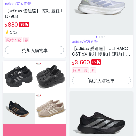
adidas官方直營
【adidas 愛迪達】 涼鞋 童鞋 I
D7908
880
89折
$
5
(
2
)
限時下殺
券
adidas官方直營
【adidas 愛迪達】 ULTRABO
加入購物車
OST 5X 跑鞋 慢跑鞋 運動鞋 女
鞋 JH9022
3,660
89折
$
限時下殺
券
加入購物車