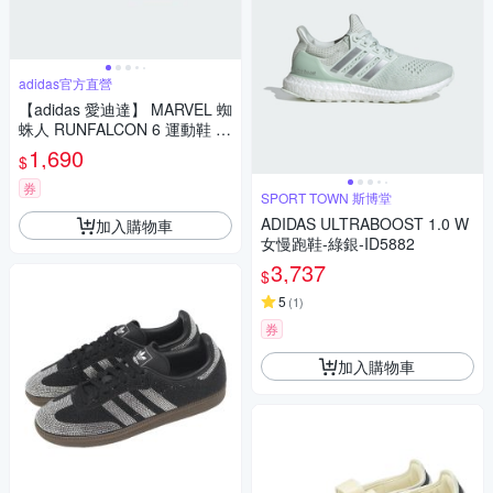
adidas官方直營
【adidas 愛迪達】 MARVEL 蜘
蛛人 RUNFALCON 6 運動鞋 童
鞋 KI9172
1,690
$
券
SPORT TOWN 斯博堂
ADIDAS ULTRABOOST 1.0 W
加入購物車
女慢跑鞋-綠銀-ID5882
3,737
$
5
(
1
)
券
加入購物車