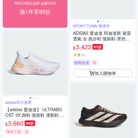
NIKEx聯合品牌 結帳95折
滿1件享95折
SPORT TOWN 斯博堂
ADIDAS 愛迪達 阿迪達斯 避震
透氣 女 跑步鞋 慢跑鞋-黑色系-
adizero Evo SL W-JP7147
3,423
81折
$
5
(
1
)
挑戰低價
券
加入購物車
adidas官方直營
【adidas 愛迪達】 ULTRABO
OST 5X 跑鞋 慢跑鞋 運動鞋 女
鞋 JI1513
3,660
89折
$
限時下殺
券