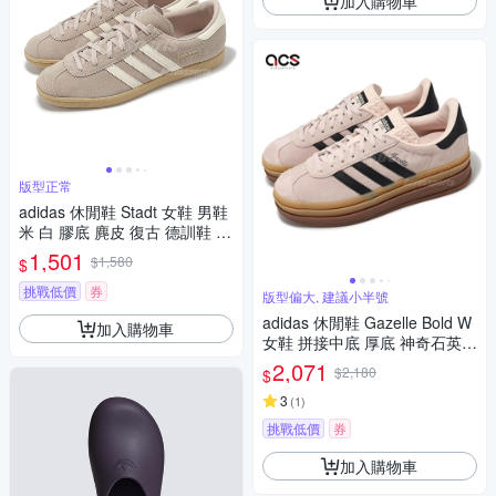
加入購物車
版型正常
adidas 休閒鞋 Stadt 女鞋 男鞋
米 白 膠底 麂皮 復古 德訓鞋 愛
迪達 JQ2599
1,501
$1,580
$
挑戰低價
券
版型偏大, 建議小半號
adidas 休閒鞋 Gazelle Bold W
加入購物車
女鞋 拼接中底 厚底 神奇石英色
核心黑 粉紅 麂皮 愛迪達 IE042
2,071
$2,180
$
9
3
(
1
)
挑戰低價
券
加入購物車