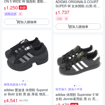
ON 5 WIDE W 慢跑鞋 運動鞋
ADIDAS ORIGINALS COURT
女 - JH5187
SUPER W 女休閒鞋-白黑-IE80
1,250
85折
$
81
1,737
$
挑戰低價
券
活動
券
加入購物車
加入購物車
腳寬者建議大半號
版型偏大, 建議小半號
adidas 愛迪達 休閒鞋 Superst
ar Bold 女鞋 黑 銀 厚底 增高
adidas 休閒鞋 Superstar II W
復古 貝殼鞋 IH1663
女鞋 Jennie著用款 黑 白 亮皮
4,541
$4,780
$
漆皮 貝殼頭 愛迪達 JS4009
2,470