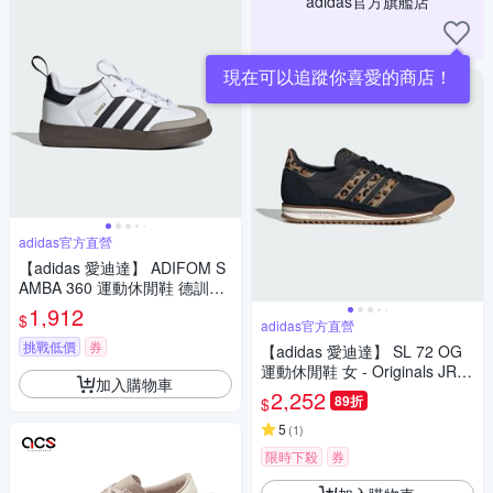
adidas官方旗艦店
現在可以追蹤你喜愛的商店！
adidas官方直營
【adidas 愛迪達】 ADIFOM S
AMBA 360 運動休閒鞋 德訓鞋
滑板 復古 童鞋 - Originals IH3
1,912
$
505
adidas官方直營
挑戰低價
券
【adidas 愛迪達】 SL 72 OG
運動休閒鞋 女 - Originals JR16
加入購物車
40
2,252
89折
$
5
(
1
)
限時下殺
券