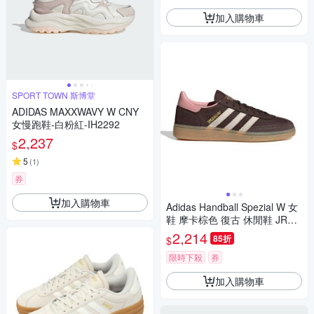
加入購物車
SPORT TOWN 斯博堂
ADIDAS MAXXWAVY W CNY
女慢跑鞋-白粉紅-IH2292
2,237
$
5
(
1
)
券
加入購物車
Adidas Handball Spezial W 女
鞋 摩卡棕色 復古 休閒鞋 JR08
52
2,214
85折
$
限時下殺
券
加入購物車