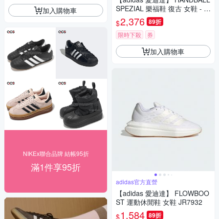
SPEZIAL 樂福鞋 復古 女鞋 - O
加入購物車
riginals KJ2526
2,376
89折
$
限時下殺
券
加入購物車
NIKEx聯合品牌 結帳95折
滿1件享95折
adidas官方直營
【adidas 愛迪達】 FLOWBOO
ST 運動休閒鞋 女鞋 JR7932
1,584
89折
$