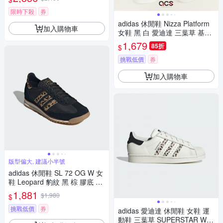
限時下殺
券
adidas 休閒鞋 Nizza Platform
加入購物車
女鞋 黑 白 愛迪達 三葉草 基本
款 厚底 增高 經典 FV5321
1,679
85折
$
挑戰低價
券
加入購物車
版型偏大, 建議小半號
adidas 休閒鞋 SL 72 OG W 女
鞋 Leopard 豹紋 黑 棕 膠底 復
古 愛迪達 JR1640
1,881
$1,980
$
挑戰低價
券
adidas 愛迪達 休閒鞋 女鞋 運
動鞋 三葉草 SUPERSTAR W