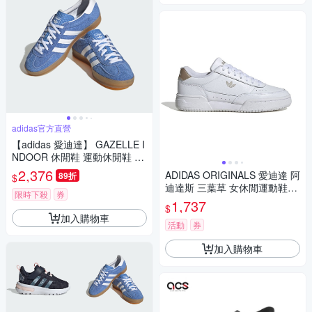
adidas官方直營
【adidas 愛迪達】 GAZELLE I
NDOOR 休閒鞋 運動休閒鞋 德
訓鞋 滑板 復古 女鞋 - Originals
2,376
ADIDAS ORIGINALS 愛迪達 阿
89折
$
HQ8717
迪達斯 三葉草 女休閒運動鞋-
限時下殺
券
白色 COURT SUPER W-IF943
1,737
$
2
加入購物車
活動
券
加入購物車