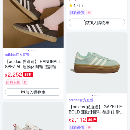
4.7
(
1
)
挑戰低價
券
加入購物車
adidas官方直營
【adidas 愛迪達】 HANDBALL
SPEZIAL 運動休閒鞋 德訓鞋
滑板 復古 女鞋 - Originals JR0
2,252
89折
$
852
限時下殺
券
加入購物車
adidas官方直營
【adidas 愛迪達】 GAZELLE
BOLD 運動休閒鞋 德訓鞋 滑板
復古 厚底鞋 女 - Originals JS3
2,112
89折
$
902
挑戰低價
券