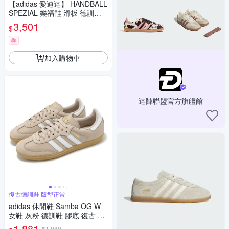
【adidas 愛迪達】 HANDBALL
SPEZIAL 樂福鞋 滑板 德訓鞋
復古 女鞋 - Originals LA6439
3,501
$
券
加入購物車
達陣聯盟官方旗艦館
復古德訓鞋 版型正常
adidas 休閒鞋 Samba OG W
女鞋 灰粉 德訓鞋 膠底 復古 愛
迪達 IE6523
1,881
$1,980