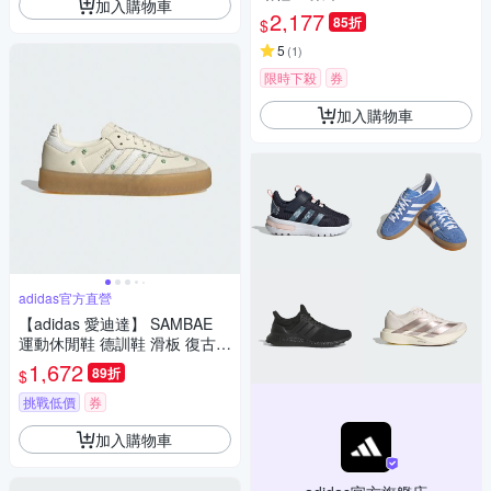
加入購物車
白 IF7615
2,177
85折
$
5
(
1
)
限時下殺
券
加入購物車
adidas官方直營
【adidas 愛迪達】 SAMBAE
運動休閒鞋 德訓鞋 滑板 復古
女鞋 - Originals JS3953
1,672
89折
$
挑戰低價
券
加入購物車