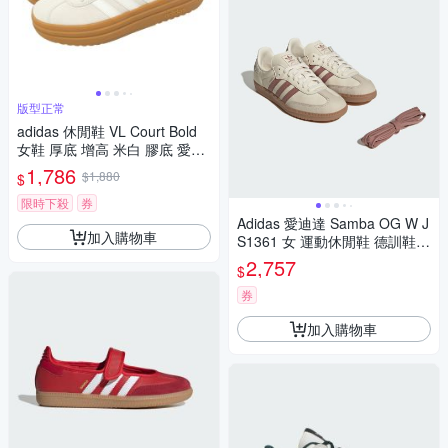
版型正常
adidas 休閒鞋 VL Court Bold
女鞋 厚底 增高 米白 膠底 愛迪
達 JQ5633
1,786
$1,880
$
限時下殺
券
Adidas 愛迪達 Samba OG W J
加入購物車
S1361 女 運動休閒鞋 德訓鞋
舒適 米
2,757
$
券
加入購物車