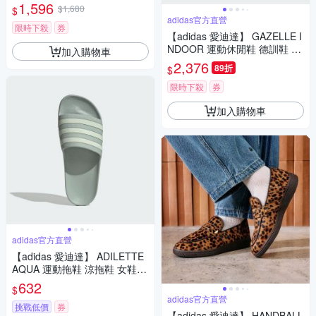
式 靴子 愛迪達 IG4215
1,596
$1,680
$
adidas官方直營
限時下殺
券
【adidas 愛迪達】 GAZELLE I
NDOOR 運動休閒鞋 德訓鞋 滑
加入購物車
板 復古 女鞋 - Originals JP834
2,376
89折
$
1
限時下殺
券
加入購物車
adidas官方直營
【adidas 愛迪達】 ADILETTE
AQUA 運動拖鞋 涼拖鞋 女鞋 I
H9000
632
$
adidas官方直營
挑戰低價
券
【adidas 愛迪達】 HANDBALL