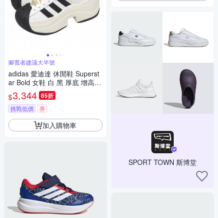
腳寬者建議大半號
adidas 愛迪達 休閒鞋 Superst
ar Bold 女鞋 白 黑 厚底 增高
復古 貝殼鞋 JR9895
3,344
85折
$
挑戰低價
券
加入購物車
SPORT TOWN 斯博堂