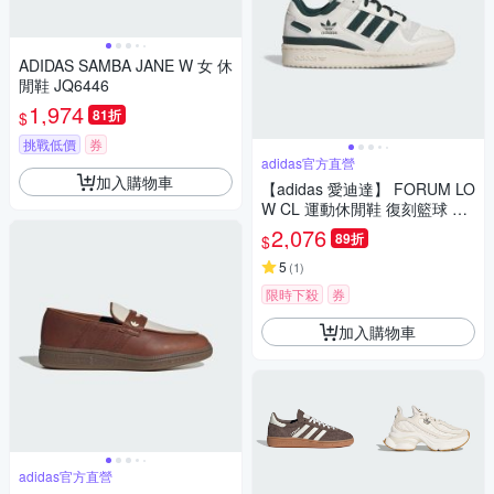
ADIDAS SAMBA JANE W 女 休
閒鞋 JQ6446
1,974
81折
$
挑戰低價
券
adidas官方直營
加入購物車
【adidas 愛迪達】 FORUM LO
W CL 運動休閒鞋 復刻籃球 童
鞋 - Originals JR0379
2,076
89折
$
5
(
1
)
限時下殺
券
加入購物車
adidas官方直營