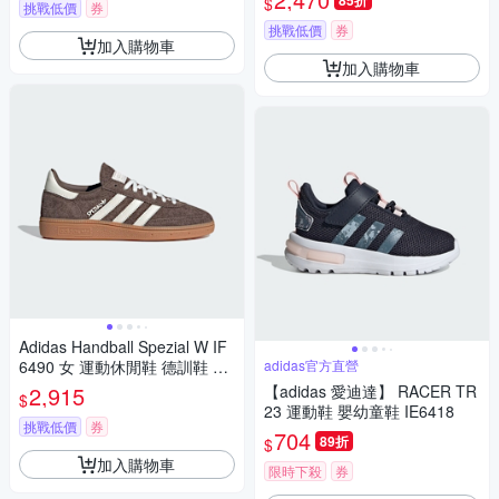
85折
$
挑戰低價
券
挑戰低價
券
加入購物車
加入購物車
Adidas Handball Spezial W IF
6490 女 運動休閒鞋 德訓鞋 麂
adidas官方直營
皮 復古 舒適 棕 白
2,915
【adidas 愛迪達】 RACER TR
$
23 運動鞋 嬰幼童鞋 IE6418
挑戰低價
券
704
89折
$
加入購物車
限時下殺
券