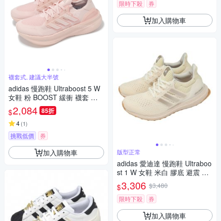
限時下殺
券
加入購物車
襪套式, 建議大半號
adidas 慢跑鞋 Ultraboost 5 W
女鞋 粉 BOOST 緩衝 襪套 運
動鞋 愛迪達 ID8845
2,084
85折
$
4
(
1
)
挑戰低價
券
加入購物車
版型正常
adidas 愛迪達 慢跑鞋 Ultraboo
st 1 W 女鞋 米白 膠底 避震 Bo
ost 運動鞋 JS1265
3,306
$3,480
$
限時下殺
券
加入購物車