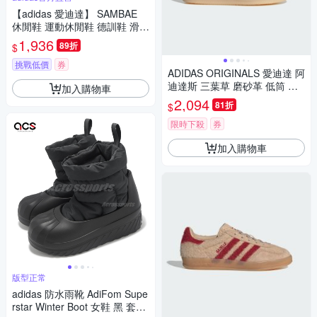
【adidas 愛迪達】 SAMBAE
休閒鞋 運動休閒鞋 德訓鞋 滑板
復古 女鞋 - Originals ID0440
1,936
89折
$
挑戰低價
券
ADIDAS ORIGINALS 愛迪達 阿
迪達斯 三葉草 磨砂革 低筒 女
加入購物車
休閒運動鞋-奶茶色 SAMBA O
2,094
81折
$
G W-JI2729
限時下殺
券
加入購物車
版型正常
adidas 防水雨靴 AdiFom Supe
rstar Winter Boot 女鞋 黑 套入