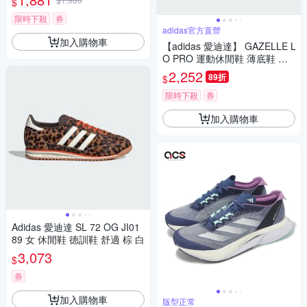
$
限時下殺
券
adidas官方直營
加入購物車
【adidas 愛迪達】 GAZELLE L
O PRO 運動休閒鞋 薄底鞋 滑
板 德訓鞋 復古 女鞋 - Originals
2,252
89折
$
IH6933
限時下殺
券
加入購物車
Adidas 愛迪達 SL 72 OG JI01
89 女 休閒鞋 德訓鞋 舒適 棕 白
3,073
$
券
加入購物車
版型正常