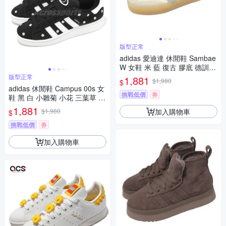
版型正常
adidas 愛迪達 休閒鞋 Sambae
W 女鞋 米 藍 復古 膠底 德訓鞋
JS3957
版型正常
1,881
$1,980
$
adidas 休閒鞋 Campus 00s 女
挑戰低價
券
鞋 黑 白 小雛菊 小花 三葉草 愛
迪達 IF9640
1,881
加入購物車
$1,980
$
挑戰低價
券
加入購物車