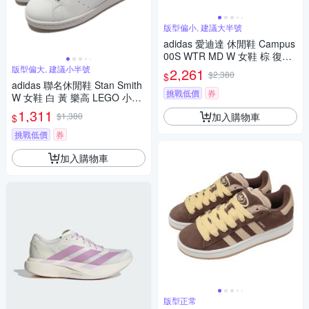
版型偏小, 建議大半號
adidas 愛迪達 休閒鞋 Campus
00S WTR MD W 女鞋 棕 復古
麂皮 羊毛 中筒 JR3736
版型偏大, 建議小半號
2,261
$2,380
$
adidas 聯名休閒鞋 Stan Smith
挑戰低價
券
W 女鞋 白 黃 樂高 LEGO 小花
史密斯 愛迪達 GX7203
1,311
加入購物車
$1,380
$
挑戰低價
券
加入購物車
版型正常