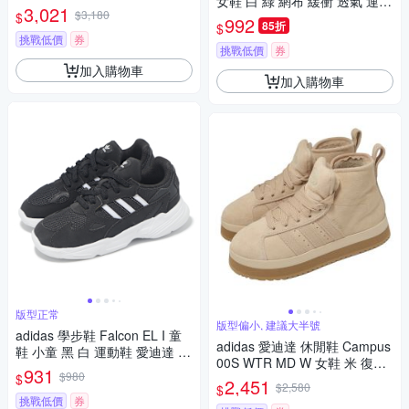
女鞋 白 綠 網布 緩衝 透氣 運動
動鞋 愛迪達 JS4948
3,021
$3,180
$
鞋 愛迪達 HP7561
992
85折
$
挑戰低價
券
挑戰低價
券
加入購物車
加入購物車
版型正常
版型偏小, 建議大半號
adidas 學步鞋 Falcon EL I 童
adidas 愛迪達 休閒鞋 Campus
鞋 小童 黑 白 運動鞋 愛迪達 IF
00S WTR MD W 女鞋 米 復古
1100
931
$980
$
麂皮 羊毛 中筒 JR3735
2,451
$2,580
$
挑戰低價
券