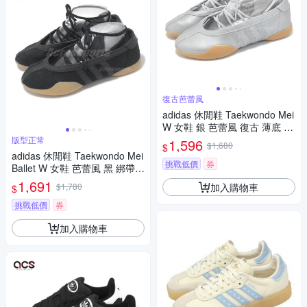
復古芭蕾風
adidas 休閒鞋 Taekwondo Mei
W 女鞋 銀 芭蕾風 復古 薄底 綁
帶 愛迪達 JR7032
版型正常
1,596
$1,680
$
adidas 休閒鞋 Taekwondo Mei
挑戰低價
券
Ballet W 女鞋 芭蕾風 黑 綁帶
膠底 愛迪達 JQ0669
1,691
加入購物車
$1,780
$
挑戰低價
券
加入購物車