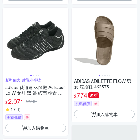
版型偏大, 建議小半號
ADIDAS ADILETTE FLOW 男
女 涼拖鞋 JS3575
adidas 愛迪達 休閒鞋 Adiracer
Lo W 女鞋 黑 銀 緞面 復古 賽
774
81折
$
車鞋 JS0286
2,071
$2,180
$
挑戰低價
券
4.7
(
1
)
加入購物車
挑戰低價
券
加入購物車