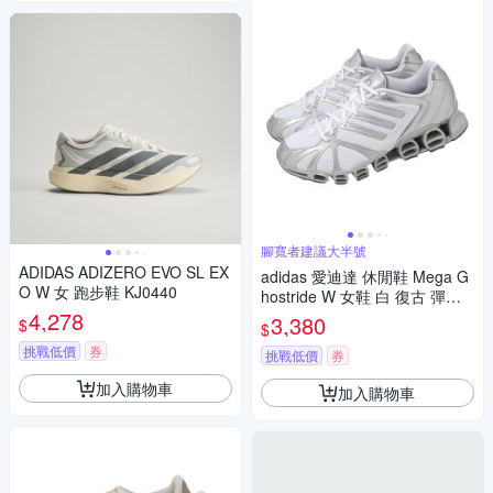
腳寬者建議大半號
ADIDAS ADIZERO EVO SL EX
adidas 愛迪達 休閒鞋 Mega G
O W 女 跑步鞋 KJ0440
hostride W 女鞋 白 復古 彈簧
4,278
跑鞋 支撐 運動鞋 JQ0555
3,380
$
$
挑戰低價
券
挑戰低價
券
加入購物車
加入購物車