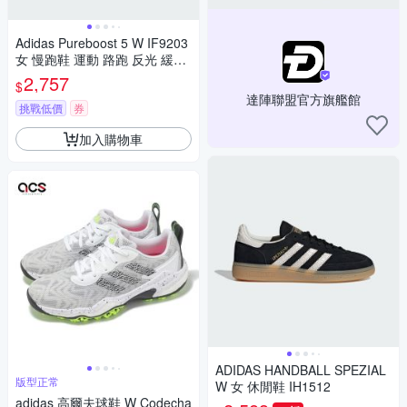
Adidas Pureboost 5 W IF9203
女 慢跑鞋 運動 路跑 反光 緩震
耐磨 奶茶
2,757
$
達陣聯盟官方旗艦館
挑戰低價
券
加入購物車
ADIDAS HANDBALL SPEZIAL
版型正常
W 女 休閒鞋 IH1512
adidas 高爾夫球鞋 W Codecha