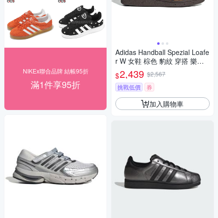
Adidas Handball Spezial Loafe
r W 女鞋 棕色 豹紋 穿搭 樂福
鞋 休閒鞋 KJ2526
NIKEx聯合品牌 結帳95折
2,439
$2,567
$
滿1件享95折
挑戰低價
券
加入購物車