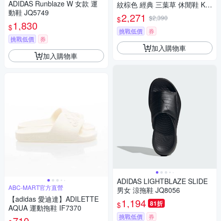
ADIDAS Runblaze W 女款 運
紋棕色 經典 三葉草 休閒鞋 KI6
動鞋 JQ5749
674
2,271
$2,390
$
1,830
$
挑戰低價
券
挑戰低價
券
加入購物車
加入購物車
ADIDAS LIGHTBLAZE SLIDE
ABC-MART官方直營
男女 涼拖鞋 JQ8056
【adidas 愛迪達】ADILETTE
1,194
81折
$
AQUA 運動拖鞋 IF7370
挑戰低價
券
710