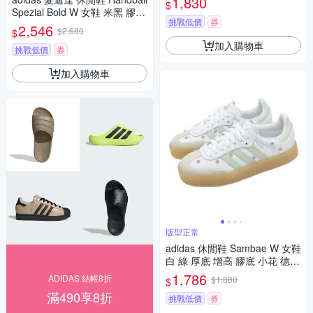
1,830
$
Spezial Bold W 女鞋 米黑 膠底
挑戰低價
券
厚底 增高 IH9190
2,546
$2,680
$
加入購物車
挑戰低價
券
加入購物車
版型正常
adidas 休閒鞋 Sambae W 女鞋
白 綠 厚底 增高 膠底 小花 德訓
鞋 JS3954
1,786
ADIDAS 結帳8折
$1,880
$
滿490享8折
挑戰低價
券