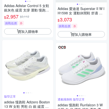
Adidas Adistar Control 5 女鞋
Adidas 愛迪達 Superstar II W I
銀灰色 緩震 支撐 運動 慢跑鞋
H1598 女 運動休閒鞋 舒適 銀
LA1822
2,957
$3,112
$
黑
3,073
$
挑戰低價
券
挑戰低價
券
加入購物車
加入購物車
版型正常
透氣慢跑鞋 版型正常
adidas 慢跑鞋 Adizero Boston
adidas 慢跑鞋 Runfalcon 3 W
13 W 女鞋 男鞋 白 銀 緩震 運