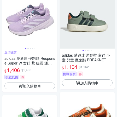
版型正常
adidas 愛迪達 運動鞋 童鞋 小
adidas 愛迪達 慢跑鞋 Respons
童 兒童 魔鬼氈 BREAKNET 3.0
e Super W 女鞋 紫 緩震 運動
CF I 綠 KI8670
1,104
$1,162
$
鞋 JQ2517
1,406
$1,480
$
挑戰低價
券
挑戰低價
券
加入購物車
加入購物車