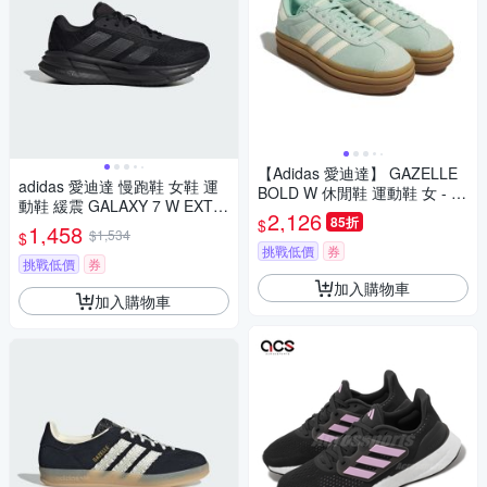
【Adidas 愛迪達】 GAZELLE
adidas 愛迪達 慢跑鞋 女鞋 運
BOLD W 休閒鞋 運動鞋 女 - JS
動鞋 緩震 GALAXY 7 W EXTR
3902
2,126
85折
$
A WIDE 黑 JR9584 (9153)
1,458
$1,534
$
挑戰低價
券
挑戰低價
券
加入購物車
加入購物車