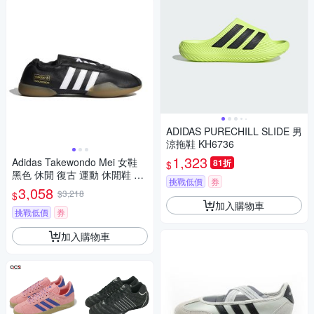
ADIDAS PURECHILL SLIDE 男
涼拖鞋 KH6736
1,323
Adidas Takewondo Mei 女鞋
81折
$
黑色 休閒 復古 運動 休閒鞋 KK
挑戰低價
券
0276
3,058
$3,218
$
加入購物車
挑戰低價
券
加入購物車