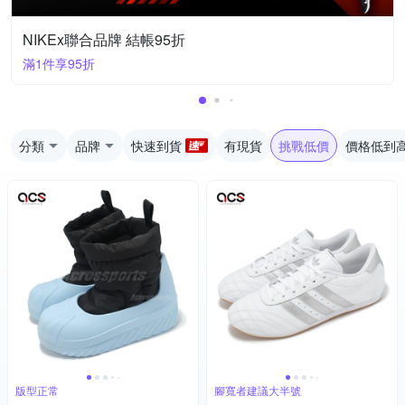
NIKEx聯合品牌 結帳95折
滿1件享95折
分類
品牌
快速到貨
有現貨
挑戰低價
價格低到
版型正常
腳寬者建議大半號