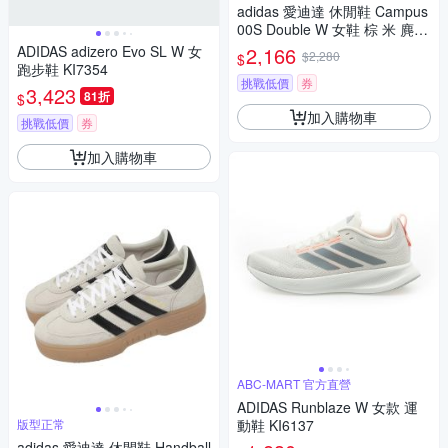
adidas 愛迪達 休閒鞋 Campus
00S Double W 女鞋 棕 米 麂皮
復古 膠底 板鞋 JQ8318
ADIDAS adizero Evo SL W 女
2,166
$2,280
$
跑步鞋 KI7354
挑戰低價
券
3,423
81折
$
加入購物車
挑戰低價
券
加入購物車
ABC-MART 官方直營
ADIDAS Runblaze W 女款 運
版型正常
動鞋 KI6137
adidas 愛迪達 休閒鞋 Handball