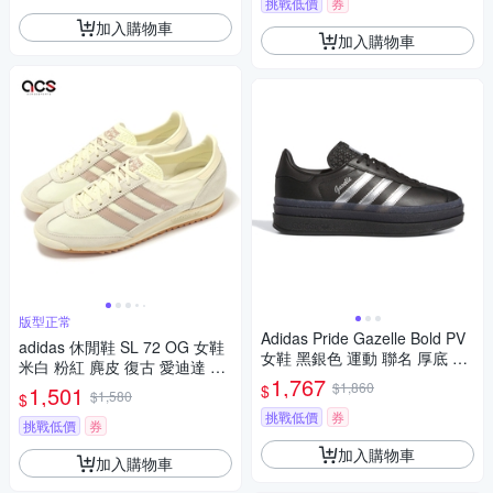
挑戰低價
券
加入購物車
加入購物車
版型正常
Adidas Pride Gazelle Bold PV
adidas 休閒鞋 SL 72 OG 女鞋
女鞋 黑銀色 運動 聯名 厚底 經
米白 粉紅 麂皮 復古 愛迪達 JH
典 休閒鞋 IH8063
1,767
7394
$1,860
$
1,501
$1,580
$
挑戰低價
券
挑戰低價
券
加入購物車
加入購物車