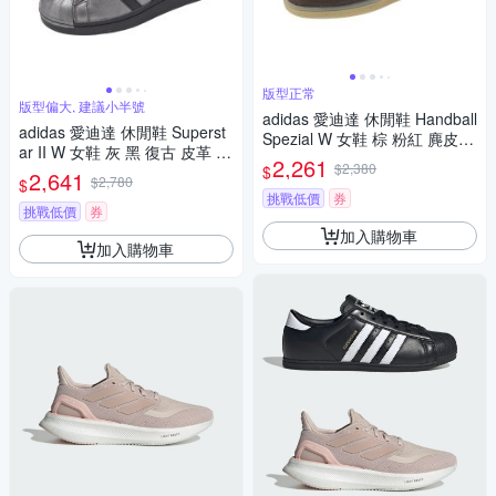
版型正常
版型偏大, 建議小半號
adidas 愛迪達 休閒鞋 Handball
adidas 愛迪達 休閒鞋 Superst
Spezial W 女鞋 棕 粉紅 麂皮
ar II W 女鞋 灰 黑 復古 皮革 貝
復古 德訓鞋 IH1507
2,261
$2,380
$
殼鞋 IH1598
2,641
$2,780
$
挑戰低價
券
挑戰低價
券
加入購物車
加入購物車