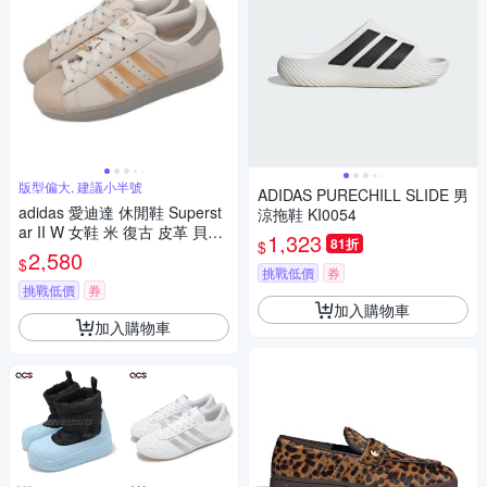
版型偏大, 建議小半號
ADIDAS PURECHILL SLIDE 男
adidas 愛迪達 休閒鞋 Superst
涼拖鞋 KI0054
ar II W 女鞋 米 復古 皮革 貝殼
1,323
81折
$
鞋 JR7355
2,580
$
挑戰低價
券
挑戰低價
券
加入購物車
加入購物車