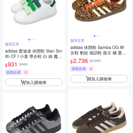
版型正常
版型正常
adidas 休閒鞋 Samba OG W
adidas 愛迪達 休閒鞋 Stan Sm
女鞋 豹紋 德訓鞋 復古 橘 愛迪
ith CF I 小童 學步鞋 白 綠 魔鬼
達 JI2734
2,736
$2,880
$
氈 史密斯 運動鞋 IE8123
931
$980
$
挑戰低價
券
挑戰低價
券
加入購物車
加入購物車