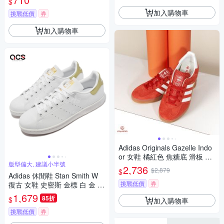
$
加入購物車
挑戰低價
券
加入購物車
Adidas Originals Gazelle Indo
or 女鞋 橘紅色 焦糖底 滑板 復
版型偏大, 建議小半號
古 休閒鞋 HQ8718
2,736
$2,879
$
Adidas 休閒鞋 Stan Smith W
挑戰低價
券
復古 女鞋 史密斯 金標 白 金 G
58184
1,679
85折
$
加入購物車
挑戰低價
券