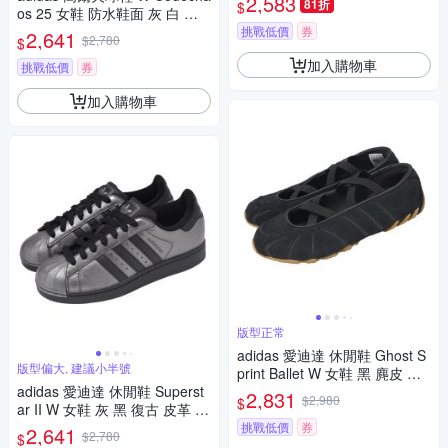
2,583
81折
$
os 25 女鞋 防水鞋面 灰 白 高
球 愛迪達 IE3448
挑戰低價
券
2,641
$2,780
$
加入購物車
挑戰低價
券
加入購物車
版型正常
adidas 愛迪達 休閒鞋 Ghost S
版型偏大, 建議小半號
print Ballet W 女鞋 黑 麂皮 膠
adidas 愛迪達 休閒鞋 Superst
底 瑪麗珍鞋 KI7740
2,831
$2,980
$
ar II W 女鞋 灰 黑 復古 皮革 貝
殼鞋 IH1598
挑戰低價
券
2,641
$2,780
$