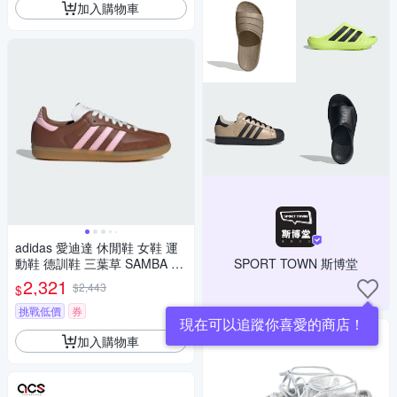
加入購物車
adidas 愛迪達 休閒鞋 女鞋 運
動鞋 德訓鞋 三葉草 SAMBA O
SPORT TOWN 斯博堂
G W 咖啡粉 JS4092
2,321
$2,443
$
挑戰低價
券
現在可以追蹤你喜愛的商店！
加入購物車