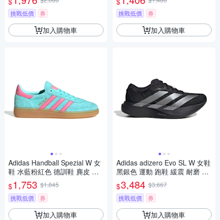
$
$
挑戰低價
券
挑戰低價
券
加入購物車
加入購物車
Adidas Handball Spezial W 女
Adidas adizero Evo SL W 女鞋
鞋 水藍粉紅色 德訓鞋 麂皮 復
黑銀色 運動 跑鞋 緩震 耐磨 慢
古 愛迪達 休閒鞋 JS4084
跑鞋 JP7147
1,753
3,484
$1,845
$3,667
$
$
挑戰低價
券
挑戰低價
券
加入購物車
加入購物車