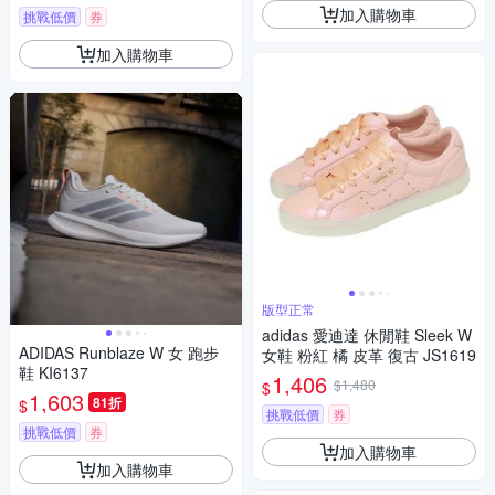
加入購物車
挑戰低價
券
加入購物車
版型正常
adidas 愛迪達 休閒鞋 Sleek W
ADIDAS Runblaze W 女 跑步
女鞋 粉紅 橘 皮革 復古 JS1619
鞋 KI6137
1,406
$1,480
$
1,603
81折
$
挑戰低價
券
挑戰低價
券
加入購物車
加入購物車