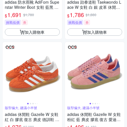
adidas 防水雨靴 AdiFom Supe
adidas 跆拳道鞋 Taekwondo L
rstar Winter Boot 女鞋 藍黑 套
ace W 女鞋 白 銀 皮革 休閒鞋
入式 靴子 愛迪達 IG2162
愛迪達 JS1192
1,691
1,786
$1,780
$1,880
$
$
挑戰低價
券
挑戰低價
券
加入購物車
加入購物車
版型偏大, 建議小半號
版型偏大, 建議小半號
adidas 休閒鞋 Gazelle W 女鞋
adidas 休閒鞋 Gazelle W 女鞋
紅 白 膠底 復古 麂皮 德訓鞋 愛
粉紅 藍 麂皮 膠底 復古 愛迪達
迪達 HQ8718
JH7213
1,976
1,406
$2,080
$1,480