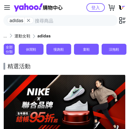
Yahoo購物中心
登入
adidas
運動女鞋
adidas
全部
休閒鞋
慢跑鞋
童鞋
涼拖鞋
分類
精選活動