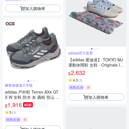
加入購物車
adidas官方直營
【adidas 愛迪達】 TOKYO MJ
運動休閒鞋 女鞋 - Originals IH
4532
2,632
$
4.3
(
1
)
腳寬者建議大半號
挑戰低價
券
adidas 戶外鞋 Terrex AX4 GT
加入購物車
X W 女鞋 防水 灰 藕粉 登山 機
能 抗撕裂 愛迪達 IG6580
1,916
85折
$
5
(
1
)
挑戰低價
券