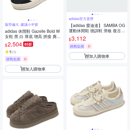
adidas官方直營
版型偏大, 建議小半號
【adidas 愛迪達】 SAMBA OG
運動休閒鞋 德訓鞋 滑板 復古
adidas 休閒鞋 Gazelle Bold W
女鞋 - Originals JR0035
女鞋 黑 白 厚底 增高 拼接 麂皮
3,112
$
三條線 三葉草 愛迪達 HQ6912
2,504
85折
$
挑戰低價
券
5
(
1
)
加入購物車
挑戰低價
券
加入購物車