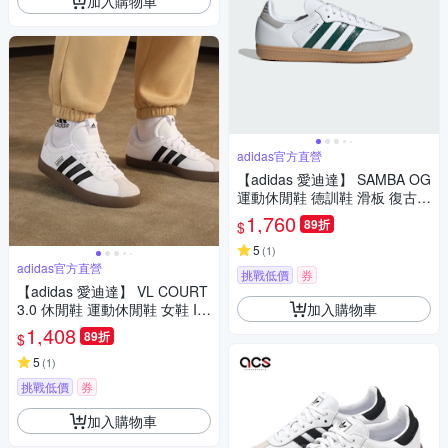
加入購物車
adidas官方直營
【adidas 愛迪達】 SAMBA OG
運動休閒鞋 德訓鞋 滑板 復古
女鞋 - Originals JI2724
1,760
89折
$
5
(
1
)
adidas官方直營
挑戰低價
券
【adidas 愛迪達】 VL COURT
加入購物車
3.0 休閒鞋 運動休閒鞋 女鞋 ID
8797
1,408
89折
$
5
(
1
)
挑戰低價
券
加入購物車