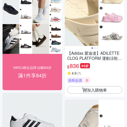
【Adidas 愛迪達】ADILETTE
CLOG PLATFORM 運動涼鞋
運動拖鞋 男女 A-JP7159 B-JR
836
85折
$
NIKEx聯合品牌 結帳84折
2626 精選三款
4.9
(
7
)
滿1件享84折
挑戰低價
券
加入購物車