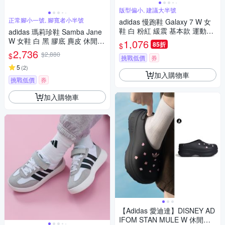
版型偏小, 建議大半號
正常腳小一號, 腳寬者小半號
adidas 慢跑鞋 Galaxy 7 W 女
鞋 白 粉紅 緩震 基本款 運動鞋
adidas 瑪莉珍鞋 Samba Jane
愛迪達 JI4604
W 女鞋 白 黑 膠底 麂皮 休閒鞋
1,076
85折
$
復古 愛迪達 JR1402
2,736
$2,880
$
挑戰低價
券
5
(
2
)
加入購物車
挑戰低價
券
加入購物車
【Adidas 愛迪達】DISNEY AD
IFOM STAN MULE W 休閒鞋