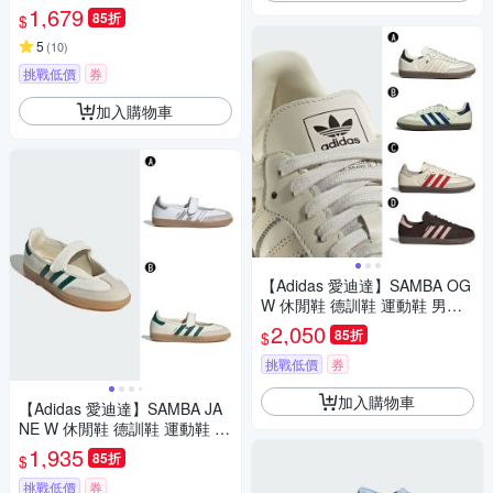
鞋 愛迪達 JI2725
1,679
85折
$
5
(
10
)
挑戰低價
券
加入購物車
【Adidas 愛迪達】SAMBA OG
W 休閒鞋 德訓鞋 運動鞋 男女
A-IH6628 B-IH6627 精選四款
2,050
85折
$
挑戰低價
券
加入購物車
【Adidas 愛迪達】SAMBA JA
NE W 休閒鞋 德訓鞋 運動鞋 女
A-KJ3785 B-IH6485
1,935
85折
$
挑戰低價
券