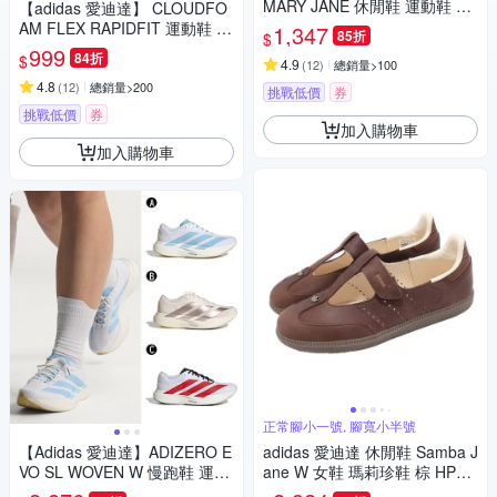
MARY JANE 休閒鞋 運動鞋 女
【adidas 愛迪達】 CLOUDFO
A-HP3519 B-JQ2127
AM FLEX RAPIDFIT 運動鞋 男
1,347
85折
$
鞋/女鞋 (多款任選)
999
84折
$
4.9
(
12
)
總銷量>100
4.8
(
12
)
總銷量>200
挑戰低價
券
挑戰低價
券
加入購物車
加入購物車
正常腳小一號, 腳寬小半號
【Adidas 愛迪達】ADIZERO E
adidas 愛迪達 休閒鞋 Samba J
VO SL WOVEN W 慢跑鞋 運動
ane W 女鞋 瑪莉珍鞋 棕 HP71
鞋 男女 A-JQ4526 B-KI6959
30