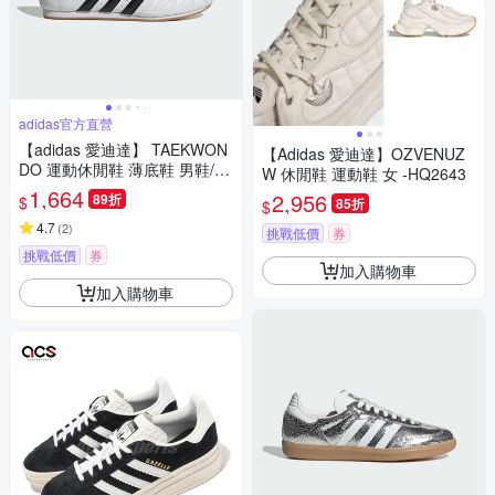
adidas官方直營
【adidas 愛迪達】 TAEKWON
【Adidas 愛迪達】OZVENUZ
DO 運動休閒鞋 薄底鞋 男鞋/女
W 休閒鞋 運動鞋 女 -HQ2643
鞋 - Originals JQ4774
1,664
2,956
89折
$
85折
$
4.7
(
2
)
挑戰低價
券
挑戰低價
券
加入購物車
加入購物車