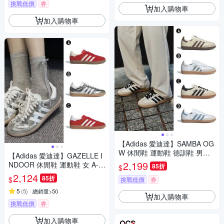
挑戰低價
券
加入購物車
加入購物車
【Adidas 愛迪達】SAMBA OG
W 休閒鞋 運動鞋 德訓鞋 男女
【Adidas 愛迪達】GAZELLE I
A-IH3980 B-JI2725 C-ID0478
2,199
NDOOR 休閒鞋 運動鞋 女 A-IF
85折
$
精選四款
1808 B-JR0035 C-JI2063
2,124
85折
$
挑戰低價
券
5
(
5
)
總銷量>50
加入購物車
挑戰低價
券
加入購物車