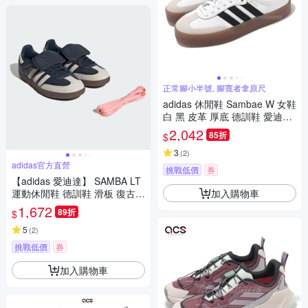
正常腳小半號, 腳寬者拿原尺
adidas 休閒鞋 Sambae W 女鞋
白 黑 皮革 厚底 德訓鞋 愛迪達
JI1349
2,042
85折
$
3
(
2
)
adidas官方直營
挑戰低價
券
【adidas 愛迪達】 SAMBA LT
加入購物車
運動休閒鞋 德訓鞋 滑板 復古
女鞋 - Originals JH5705
1,672
89折
$
5
(
2
)
挑戰低價
券
加入購物車