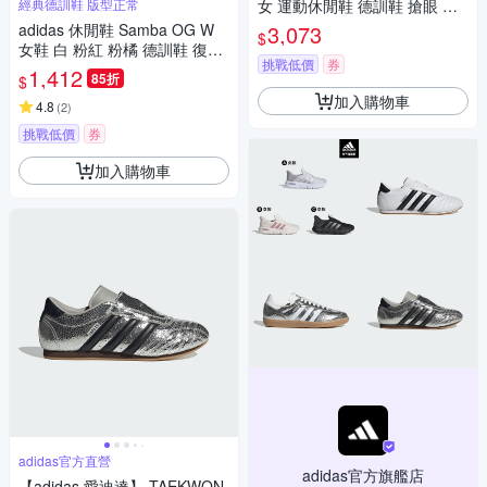
經典德訓鞋 版型正常
女 運動休閒鞋 德訓鞋 搶眼 穿
搭 金屬銀
adidas 休閒鞋 Samba OG W
3,073
$
女鞋 白 粉紅 粉橘 德訓鞋 復古
挑戰低價
券
麂皮 愛迪達 IG5932
1,412
85折
$
加入購物車
4.8
(
2
)
挑戰低價
券
加入購物車
adidas官方直營
adidas官方旗艦店
【adidas 愛迪達】 TAEKWON