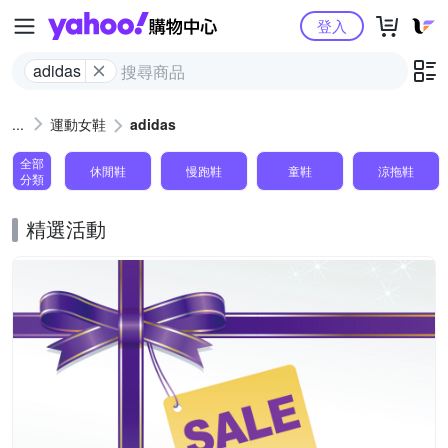
Yahoo購物中心
登入
adidas
運動女鞋
adidas
全部
休閒鞋
慢跑鞋
童鞋
涼拖鞋
分類
精選活動