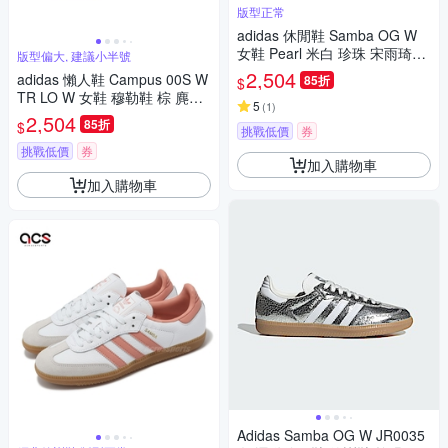
版型正常
adidas 休閒鞋 Samba OG W
女鞋 Pearl 米白 珍珠 宋雨琦同
版型偏大, 建議小半號
款 愛迪達 JQ2616
2,504
adidas 懶人鞋 Campus 00S W
85折
$
TR LO W 女鞋 穆勒鞋 棕 麂皮
5
(
1
)
厚底 絨毛 JR3731
2,504
85折
$
挑戰低價
券
挑戰低價
券
加入購物車
加入購物車
Adidas Samba OG W JR0035