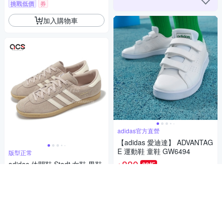
挑戰低價
券
加入購物車
adidas官方直營
【adidas 愛迪達】 ADVANTAG
E 運動鞋 童鞋 GW6494
版型正常
880
adidas 休閒鞋 Stadt 女鞋 男鞋
89折
$
米 白 膠底 麂皮 復古 德訓鞋 愛
挑戰低價
券
迪達 JQ2599
1,501
$1,580
$
加入購物車
挑戰低價
券
加入購物車