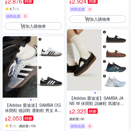
2,876
2,924
85折
85折
$
$
精選三款
4.7
(
1
)
挑戰低價
券
挑戰低價
券
加入購物車
加入購物車
【Adidas 愛迪達】SAMBA JA
NE W 休閒鞋 訓練鞋 瑪麗珍鞋
【Adidas 愛迪達】SAMBA OG
運動鞋 男女 A-KJ3970 B-HP71
2,325
休閒鞋 德訓鞋 運動鞋 男女 A-B
85折
$
30 精選四款
75806 B-B75807
2,053
85折
$
總銷量>50
5
(
1
)
總銷量>100
挑戰低價
券