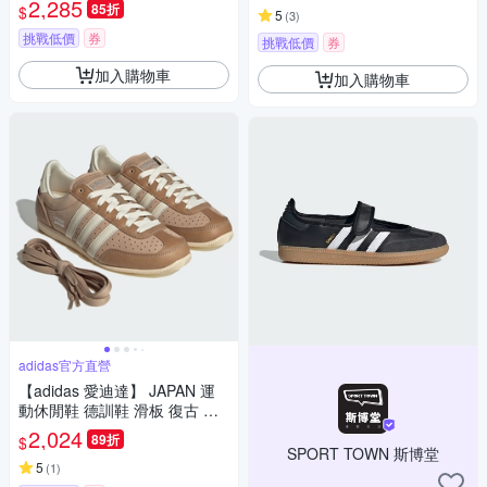
2,285
85折
$
5
(
3
)
40 B-KJ0641
挑戰低價
券
挑戰低價
券
加入購物車
加入購物車
adidas官方直營
【adidas 愛迪達】 JAPAN 運
動休閒鞋 德訓鞋 滑板 復古 薄
底鞋 女鞋 - Originals JS0253
2,024
89折
$
SPORT TOWN 斯博堂
5
(
1
)