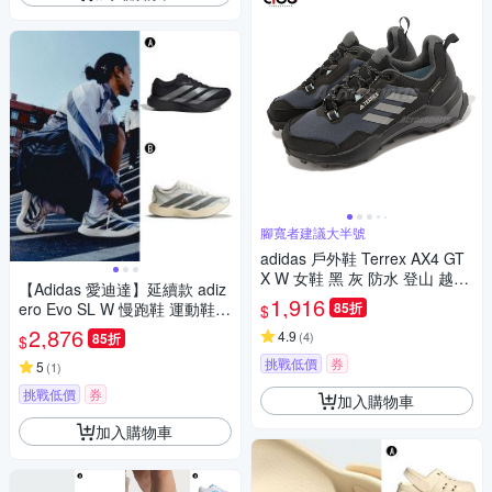
腳寬者建議大半號
adidas 戶外鞋 Terrex AX4 GT
X W 女鞋 黑 灰 防水 登山 越野
【Adidas 愛迪達】延續款 adiz
郊山 愛迪達 HQ1051
1,916
ero Evo SL W 慢跑鞋 運動鞋
85折
$
女 A-JP7147 B-KJ0440
2,876
4.9
(
4
)
85折
$
挑戰低價
券
5
(
1
)
挑戰低價
券
加入購物車
加入購物車