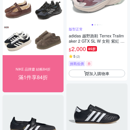
版型正常
adidas 越野跑鞋 Terrex Trailm
aker 2 GTX SL W 女鞋 紫紅 防
水 機能 愛迪達 JP5242
2,000
85折
$
5
(
2
)
挑戰低價
券
NIKE 品牌慶 結帳84折
加入購物車
滿1件享84折