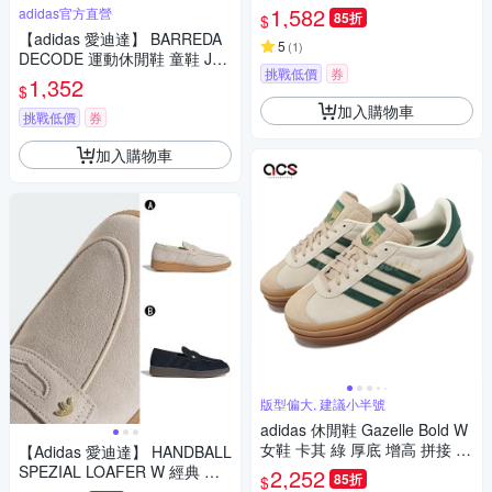
穆勒鞋 運動鞋 女 A-KH5901
1,582
adidas官方直營
85折
$
【adidas 愛迪達】 BARREDA
5
(
1
)
DECODE 運動休閒鞋 童鞋 JQ
挑戰低價
券
8850
1,352
$
加入購物車
挑戰低價
券
加入購物車
版型偏大, 建議小半號
adidas 休閒鞋 Gazelle Bold W
女鞋 卡其 綠 厚底 增高 拼接 復
【Adidas 愛迪達】 HANDBALL
古 麂皮 膠底 愛迪達 ID7056
SPEZIAL LOAFER W 經典 休
2,252
85折
$
閒鞋 樂福鞋 運動鞋 女 A-KJ06