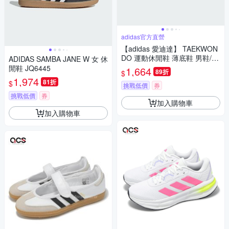
adidas官方直營
【adidas 愛迪達】 TAEKWON
DO 運動休閒鞋 薄底鞋 男鞋/女
ADIDAS SAMBA JANE W 女 休
鞋 - Originals JQ4775
閒鞋 JQ6445
1,664
89折
$
1,974
81折
$
挑戰低價
券
挑戰低價
券
加入購物車
加入購物車