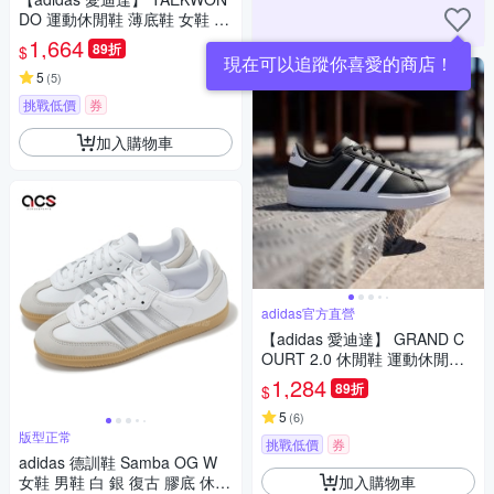
DO 運動休閒鞋 薄底鞋 女鞋 -
Originals JH9664
1,664
89折
$
現在可以追蹤你喜愛的商店！
5
(
5
)
挑戰低價
券
加入購物車
adidas官方直營
【adidas 愛迪達】 GRAND C
OURT 2.0 休閒鞋 運動休閒鞋
男鞋/女鞋 GW9196
1,284
89折
$
5
(
6
)
版型正常
挑戰低價
券
adidas 德訓鞋 Samba OG W
加入購物車
女鞋 男鞋 白 銀 復古 膠底 休閒