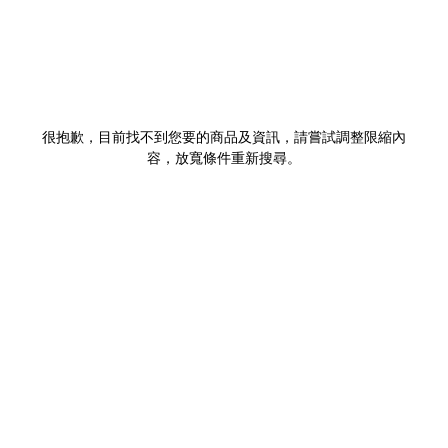
很抱歉，目前找不到您要的商品及資訊，請嘗試調整限縮內
容，放寬條件重新搜尋。