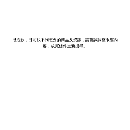
很抱歉，目前找不到您要的商品及資訊，請嘗試調整限縮內
容，放寬條件重新搜尋。