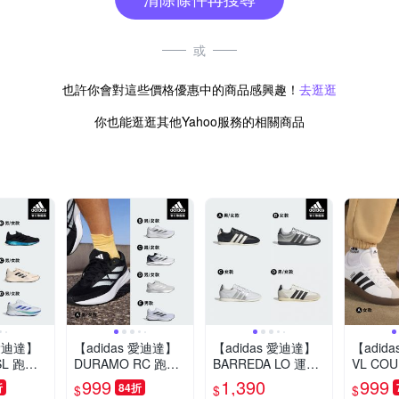
或
也許你會對這些價格優惠中的商品感興趣！
去逛逛
你也能逛逛其他Yahoo服務的相關商品
 愛迪達】
【adidas 愛迪達】
【adidas 愛迪達】
【adid
SL 跑鞋
DURAMO RC 跑鞋
BARREDA LO 運動
VL CO
鞋 男鞋/
慢跑鞋 運動鞋 男鞋/
休閒鞋 薄底鞋 女鞋
動休閒鞋
999
1,390
999
折
84折
$
$
$
任選)
女鞋 (多款任選)
(多款任選)
(多款任