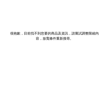
很抱歉，目前找不到您要的商品及資訊，請嘗試調整限縮內
容，放寬條件重新搜尋。