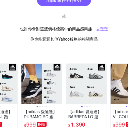
或
也許你會對這些價格優惠中的商品感興趣！
去逛逛
你也能逛逛其他Yahoo服務的相關商品
 愛迪達】
【adidas 愛迪達】
【adidas 愛迪達】
【adid
SL 跑鞋
DURAMO RC 跑鞋
BARREDA LO 運動
VL CO
鞋 男鞋/
慢跑鞋 運動鞋 男鞋/
休閒鞋 薄底鞋 女鞋
動休閒鞋
999
1,390
999
折
84折
$
$
$
任選)
女鞋 (多款任選)
(多款任選)
(多款任