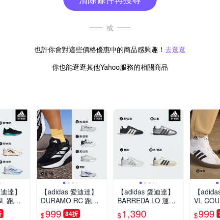
或
也許你會對這些價格優惠中的商品感興趣！
去逛逛
你也能逛逛其他Yahoo服務的相關商品
 愛迪達】
【adidas 愛迪達】
【adidas 愛迪達】
【adid
SL 跑鞋
DURAMO RC 跑鞋
BARREDA LO 運動
VL CO
鞋 男鞋/
慢跑鞋 運動鞋 男鞋/
休閒鞋 薄底鞋 女鞋
動休閒鞋
999
1,390
999
折
84折
$
$
$
任選)
女鞋 (多款任選)
(多款任選)
(多款任