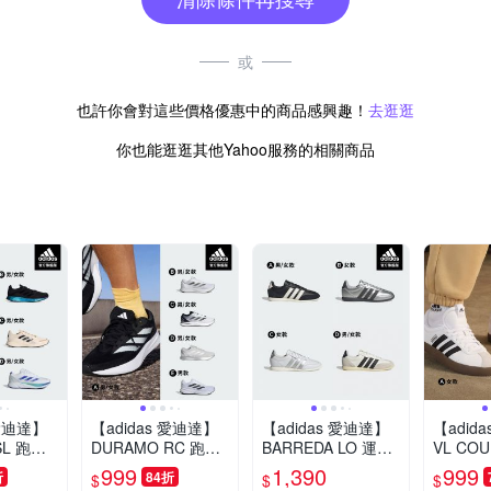
或
也許你會對這些價格優惠中的商品感興趣！
去逛逛
你也能逛逛其他Yahoo服務的相關商品
 愛迪達】
【adidas 愛迪達】
【adidas 愛迪達】
【adid
SL 跑鞋
DURAMO RC 跑鞋
BARREDA LO 運動
VL CO
鞋 男鞋/
慢跑鞋 運動鞋 男鞋/
休閒鞋 薄底鞋 女鞋
動休閒鞋
999
1,390
999
折
84折
$
$
$
任選)
女鞋 (多款任選)
(多款任選)
(多款任