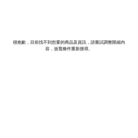
很抱歉，目前找不到您要的商品及資訊，請嘗試調整限縮內
容，放寬條件重新搜尋。