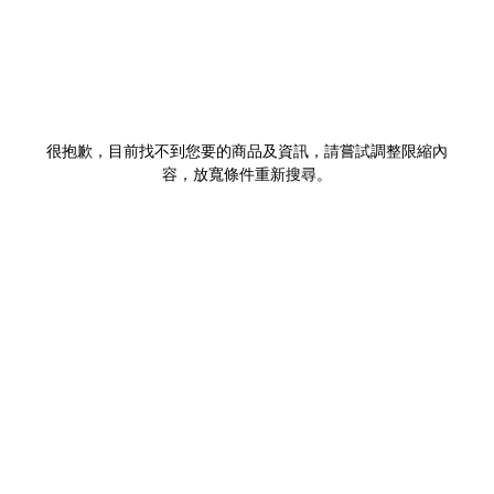
很抱歉，目前找不到您要的商品及資訊，請嘗試調整限縮內
容，放寬條件重新搜尋。