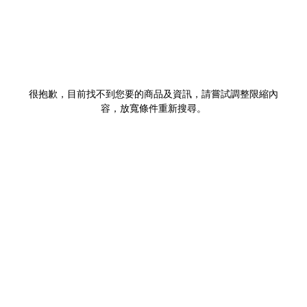
很抱歉，目前找不到您要的商品及資訊，請嘗試調整限縮內
容，放寬條件重新搜尋。