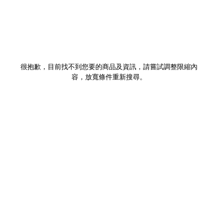
很抱歉，目前找不到您要的商品及資訊，請嘗試調整限縮內
容，放寬條件重新搜尋。