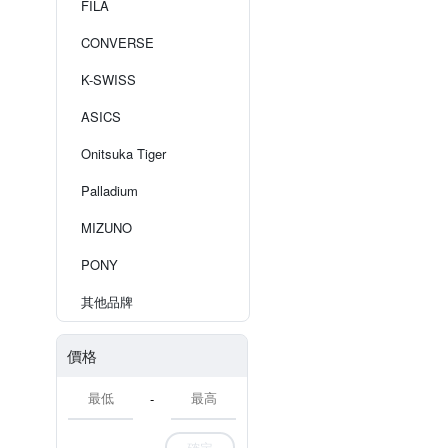
FILA
CONVERSE
K-SWISS
ASICS
Onitsuka Tiger
Palladium
MIZUNO
PONY
其他品牌
價格
-
確定