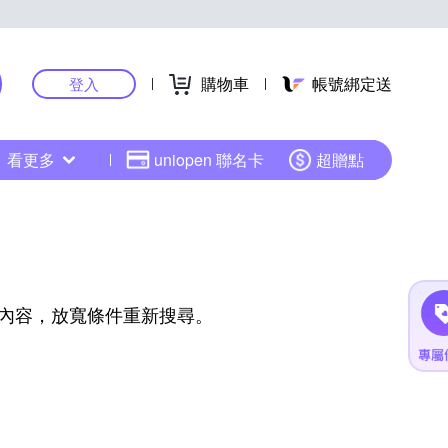
購物車
帳號綁定送
登入
看更多
uniopen 聯名卡
超贈點
內容，放寬條件重新搜尋。