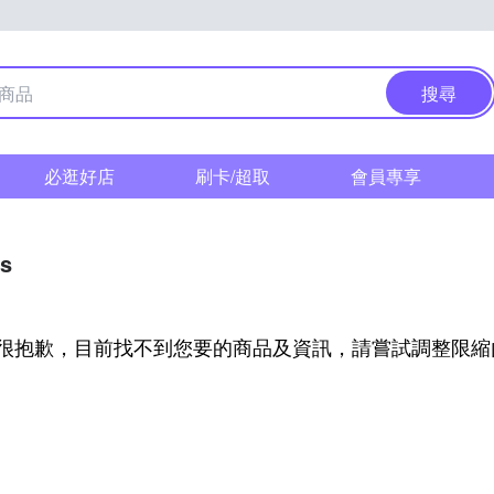
搜尋
必逛好店
刷卡/超取
會員專享
as
很抱歉，目前找不到您要的商品及資訊，請嘗試調整限縮