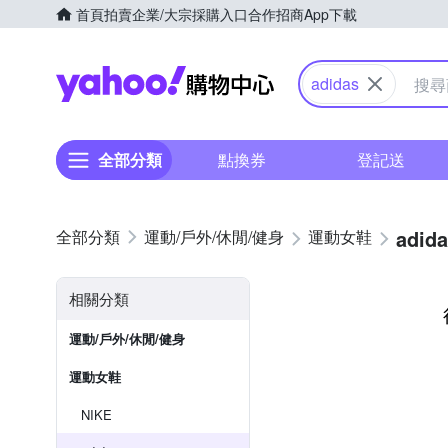
首頁
拍賣
企業/大宗採購入口
合作招商
App下載
Yahoo購物中心
adidas
全部分類
點換券
登記送
adid
運動/戶外/休閒/健身
運動女鞋
相關分類
運動/戶外/休閒/健身
運動女鞋
NIKE