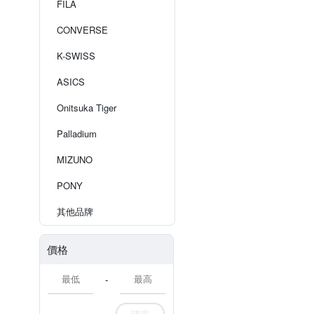
FILA
CONVERSE
K-SWISS
ASICS
Onitsuka Tiger
Palladium
MIZUNO
PONY
其他品牌
價格
-
確定