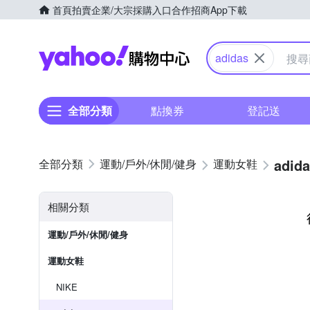
首頁
拍賣
企業/大宗採購入口
合作招商
App下載
Yahoo購物中心
adidas
全部分類
點換券
登記送
adid
運動/戶外/休閒/健身
運動女鞋
相關分類
運動/戶外/休閒/健身
運動女鞋
NIKE