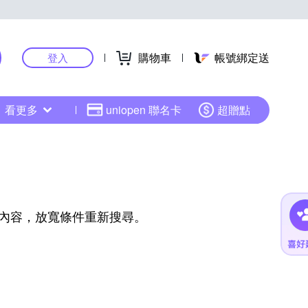
購物車
帳號綁定送
登入
看更多
uniopen 聯名卡
超贈點
內容，放寬條件重新搜尋。