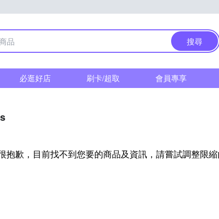
搜尋
必逛好店
刷卡/超取
會員專享
as
很抱歉，目前找不到您要的商品及資訊，請嘗試調整限縮