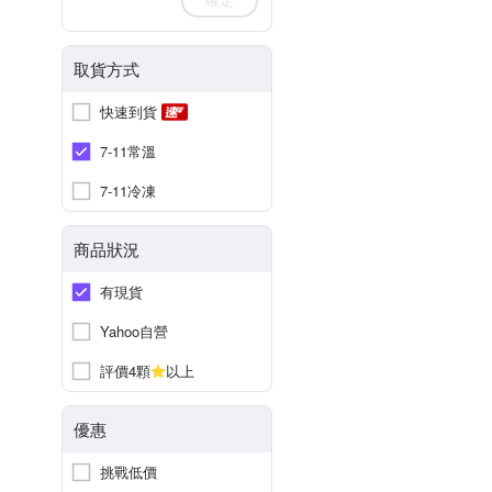
取貨方式
快速到貨
7-11常溫
7-11冷凍
商品狀況
有現貨
Yahoo自營
評價4顆
以上
優惠
挑戰低價