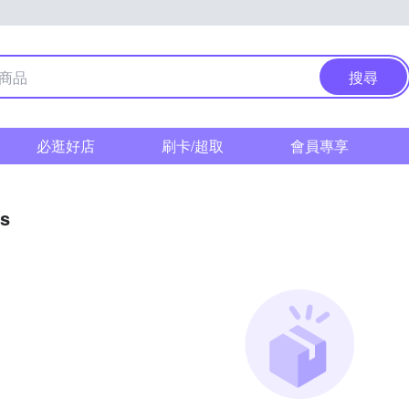
搜尋
必逛好店
刷卡/超取
會員專享
as