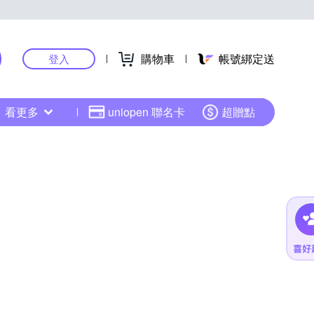
購物車
帳號綁定送
登入
看更多
uniopen 聯名卡
超贈點