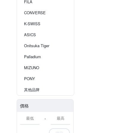
FILA
CONVERSE
K-SWISS
ASICS
Onitsuka Tiger
Palladium
MIZUNO
PONY
其他品牌
價格
-
確定