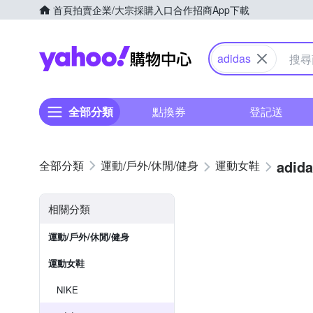
首頁
拍賣
企業/大宗採購入口
合作招商
App下載
Yahoo購物中心
adidas
全部分類
點換券
登記送
adid
運動/戶外/休閒/健身
運動女鞋
相關分類
運動/戶外/休閒/健身
運動女鞋
NIKE