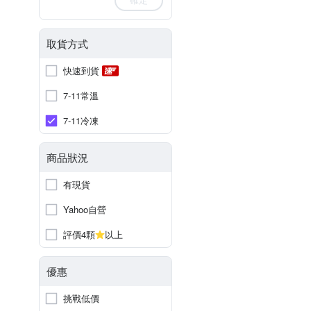
取貨方式
快速到貨
7-11常溫
7-11冷凍
商品狀況
有現貨
Yahoo自營
評價4顆
以上
優惠
挑戰低價