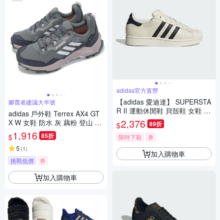
adidas官方直營
【adidas 愛迪達】 SUPERSTA
腳寬者建議大半號
R II 運動休閒鞋 貝殼鞋 女鞋 -
adidas 戶外鞋 Terrex AX4 GT
Originals JS4013
2,376
X W 女鞋 防水 灰 藕粉 登山 機
89折
$
能 抗撕裂 愛迪達 IG6580
1,916
85折
$
限時下殺
券
5
(
1
)
加入購物車
挑戰低價
券
加入購物車