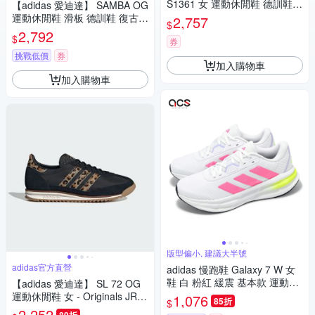
S1361 女 運動休閒鞋 德訓鞋
【adidas 愛迪達】 SAMBA OG
舒適 米
運動休閒鞋 滑板 德訓鞋 復古
2,757
$
女鞋 - Originals IH4003
2,792
$
券
挑戰低價
券
加入購物車
加入購物車
版型偏小, 建議大半號
adidas官方直營
adidas 慢跑鞋 Galaxy 7 W 女
鞋 白 粉紅 緩震 基本款 運動鞋
【adidas 愛迪達】 SL 72 OG
愛迪達 JI4604
運動休閒鞋 女 - Originals JR16
1,076
85折
$
40
2,252