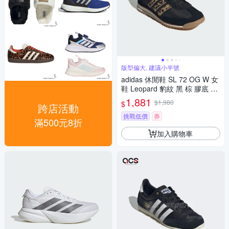
版型偏大, 建議小半號
adidas 休閒鞋 SL 72 OG W 女
鞋 Leopard 豹紋 黑 棕 膠底 復
古 愛迪達 JR1640
1,881
$1,980
$
跨店活動
挑戰低價
券
滿500元8折
加入購物車