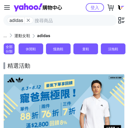
Yahoo購物中心
登入
adidas
運動女鞋
adidas
全部
休閒鞋
慢跑鞋
童鞋
涼拖鞋
分類
精選活動