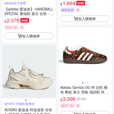
Originals JS0306
1,664
adidas官方直營
89折
$
【adidas 愛迪達】 HANDBALL
挑戰低價
券
SPEZIAL 樂福鞋 復古 女鞋 - O
riginals KJ2526
加入購物車
2,376
89折
$
限時下殺
券
加入購物車
Adidas Samba OG W 女鞋 橘
色 豹紋 復古 滑板 德訓鞋 休閒
鞋 JI2734
3,306
$3,480
$
SPORT TOWN 斯博堂
限時下殺
券
ADIDAS 愛迪達 阿迪達斯 珍珠