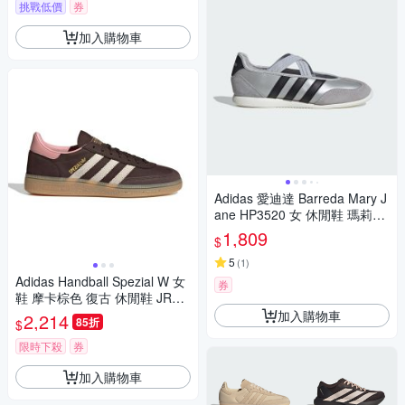
挑戰低價
券
加入購物車
Adidas 愛迪達 Barreda Mary J
ane HP3520 女 休閒鞋 瑪莉珍
鞋 舒適 銀 黑
1,809
$
5
(
1
)
Adidas Handball Spezial W 女
券
鞋 摩卡棕色 復古 休閒鞋 JR08
52
加入購物車
2,214
85折
$
限時下殺
券
加入購物車