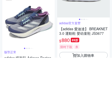
adidas官方直營
【adidas 愛迪達】 BREAKNET
3.0 運動鞋 嬰幼童鞋 JS3677
880
89折
$
限時下殺
券
版型正常
加入購物車
adidas 慢跑鞋 Adizero Boston
12 女鞋 藍紫 輕量 緩衝 長距離
碳纖維 運動鞋 愛迪達 IF9219
1,786
$1,880
$
5
(
3
)
挑戰低價
券
加入購物車