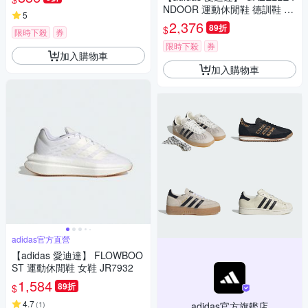
NDOOR 運動休閒鞋 德訓鞋 滑
5
板 復古 女鞋 - Originals JP834
2,376
89折
$
限時下殺
券
1
限時下殺
券
加入購物車
加入購物車
adidas官方直營
【adidas 愛迪達】 FLOWBOO
ST 運動休閒鞋 女鞋 JR7932
1,584
89折
$
4.7
(
1
)
adidas官方旗艦店