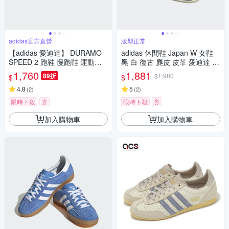
adidas官方直營
版型正常
【adidas 愛迪達】 DURAMO
adidas 休閒鞋 Japan W 女鞋
SPEED 2 跑鞋 慢跑鞋 運動鞋
黑 白 復古 麂皮 皮革 愛迪達 IH
女鞋 IH8210
5490
1,760
1,881
89折
$1,980
$
$
4.8
5
(
2
)
(
2
)
限時下殺
券
限時下殺
券
加入購物車
加入購物車