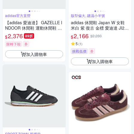
adidas官方直營
版型偏大, 建議小半號
【adidas 愛迪達】 GAZELLE I
adidas 休閒鞋 Japan W 女鞋
NDOOR 休閒鞋 運動休閒鞋 德
米白 紫 復古 金標 愛迪達 JI26
訓鞋 滑板 復古 女鞋 - Originals
64
2,376
2,166
89折
$2,280
$
$
HQ8717
5
限時下殺
券
(
1
)
挑戰低價
券
加入購物車
加入購物車
SPORT TOWN 斯博堂