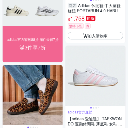
Adidas 休閒鞋 中大童鞋
商店
旋鈕 FORTARUN 4.0 HABU 黑
藍/粉藍【運動世界】KI4127/KI
1,758
81折
$
4128
限時下殺
券
加入購物車
adidas官方寵爸88折 滿件最低7折
滿3件享7折
adidas官方直營
【adidas 愛迪達】 TAEKWON
DO 運動休閒鞋 薄底鞋 女鞋 -