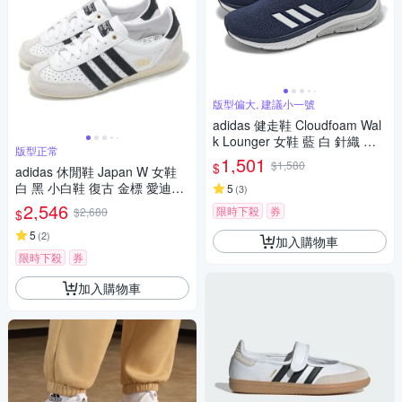
版型偏大, 建議小一號
adidas 健走鞋 Cloudfoam Wal
k Lounger 女鞋 藍 白 針織 套
版型正常
入式 緩衝 休閒 愛迪達 ID4062
1,501
$1,580
$
adidas 休閒鞋 Japan W 女鞋
白 黑 小白鞋 復古 金標 愛迪達
5
(
3
)
IH5489
2,546
限時下殺
券
$2,680
$
5
(
2
)
加入購物車
限時下殺
券
加入購物車