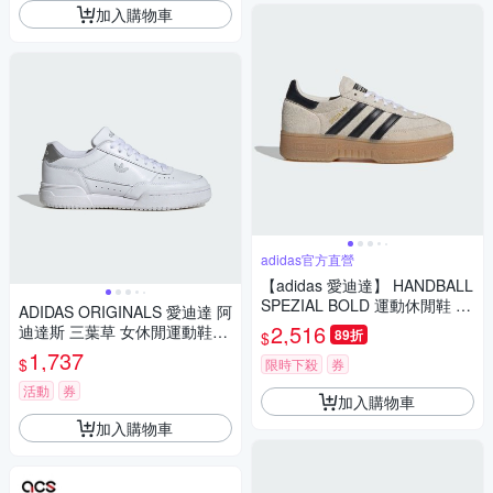
加入購物車
adidas官方直營
【adidas 愛迪達】 HANDBALL
SPEZIAL BOLD 運動休閒鞋 滑
ADIDAS ORIGINALS 愛迪達 阿
板 德訓鞋 厚底鞋 復古 女鞋 - O
2,516
迪達斯 三葉草 女休閒運動鞋-
89折
$
riginals IH9190
白色 COURT SUPER W-IF943
1,737
$
限時下殺
券
3
活動
券
加入購物車
加入購物車