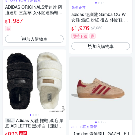
ADIDAS ORIGINALS愛迪達 阿
版型正常
迪達斯 三葉草 女休閒運動鞋-
adidas 德訓鞋 Samba OG W
黑色 SL 72 OG W JH7390
1,987
女鞋 酒紅 粉紅 復古 休閒鞋 馬
$
毛鞋面 愛迪達 JP5330
1,976
$2,080
$
券
限時下殺
券
加入購物車
加入購物車
Adidas 女鞋 拖鞋 絨毛 厚
商店
底 ADILETTE 黑/米白【運動世
adidas官方直營
界】IF3964/IF3965
836
【adidas 愛迪達】 GAZELLE I
8折
$