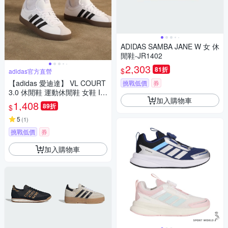
ADIDAS SAMBA JANE W 女 休
閒鞋-JR1402
2,303
81折
$
adidas官方直營
【adidas 愛迪達】 VL COURT
挑戰低價
券
3.0 休閒鞋 運動休閒鞋 女鞋 ID
加入購物車
8797
1,408
89折
$
5
(
1
)
挑戰低價
券
加入購物車