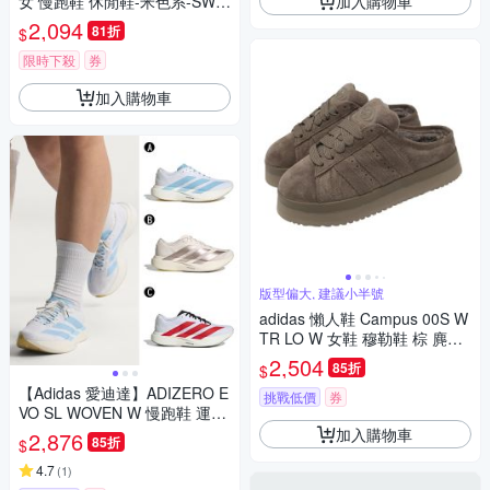
加入購物車
女 慢跑鞋 休閒鞋-米色系-SWA
NNER-JP6532
2,094
81折
$
限時下殺
券
加入購物車
版型偏大, 建議小半號
adidas 懶人鞋 Campus 00S W
TR LO W 女鞋 穆勒鞋 棕 麂皮
厚底 絨毛 JR3731
2,504
85折
$
【Adidas 愛迪達】ADIZERO E
挑戰低價
券
VO SL WOVEN W 慢跑鞋 運動
鞋 男女 A-JQ4526 B-KI6959
加入購物車
2,876
85折
$
精選三款
4.7
(
1
)