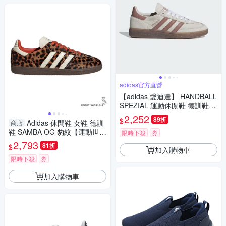
adidas官方直營
【adidas 愛迪達】 HANDBALL
SPEZIAL 運動休閒鞋 德訓鞋
滑板 女鞋 - Originals IH1510
2,252
89折
$
Adidas 休閒鞋 女鞋 德訓
商店
鞋 SAMBA OG 豹紋【運動世
限時下殺
券
界】JI2734
2,793
81折
$
加入購物車
限時下殺
券
加入購物車