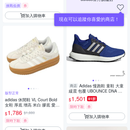
挑戰低價
券
加入購物車
現在可以追蹤你喜愛的商店！
Adidas 慢跑鞋 童鞋 大童
商店
緩震 包覆 UBOUNCE DNA 藍
版型正常
【運動世界】IG1525
1,501
81折
$
adidas 休閒鞋 VL Court Bold
女鞋 厚底 增高 米白 膠底 愛迪
限時下殺
券
達 JQ5633
1,786
$1,880
$
加入購物車
限時下殺
券