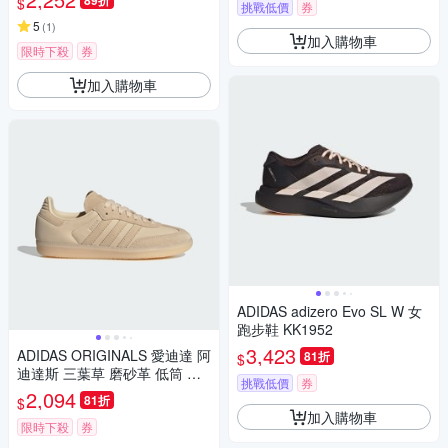
89折
$
挑戰低價
券
5
(
1
)
加入購物車
限時下殺
券
加入購物車
ADIDAS adizero Evo SL W 女
跑步鞋 KK1952
3,423
ADIDAS ORIGINALS 愛迪達 阿
81折
$
迪達斯 三葉草 磨砂革 低筒 女
挑戰低價
券
休閒運動鞋-奶茶色 SAMBA O
2,094
81折
$
G W-JI2729
加入購物車
限時下殺
券