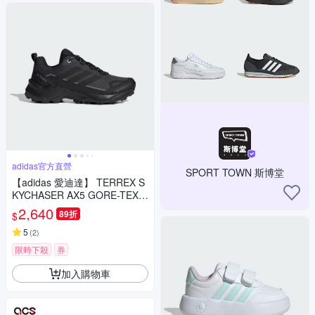
adidas官方直營
SPORT TOWN 斯博堂
【adidas 愛迪達】 TERREX S
KYCHASER AX5 GORE-TEX
登山鞋 防潑水 女鞋 JQ2222
2,640
89折
$
5
(
2
)
限時下殺
券
加入購物車