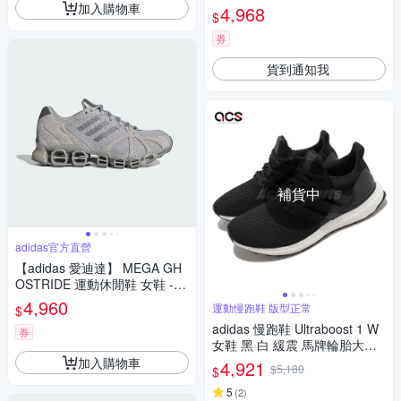
縫 4D中底 反光 愛迪達 白
加入購物車
4,968
$
券
貨到通知我
補貨中
adidas官方直營
【adidas 愛迪達】 MEGA GH
OSTRIDE 運動休閒鞋 女鞋 - O
riginals IH4392
4,960
運動慢跑鞋 版型正常
$
adidas 慢跑鞋 Ultraboost 1 W
券
女鞋 黑 白 緩震 馬牌輪胎大底
襪套式 愛迪達 HQ4206
加入購物車
4,921
$5,180
$
5
(
2
)