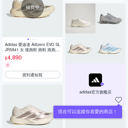
補貨中
Adidas 愛迪達 Adizero EVO SL
JR5841 女 慢跑鞋 跑鞋 路跑
米 銀
4,890
$
券
貨到通知我
adidas官方旗艦店
現在可以追蹤你喜愛的商店！