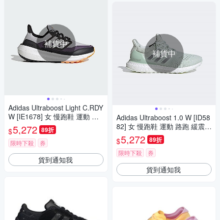
補貨中
補貨中
Adidas Ultraboost Light C.RDY
W [IE1678] 女 慢跑鞋 運動 路
Adidas Ultraboost 1.0 W [ID58
跑 反光 緩震 灰
82] 女 慢跑鞋 運動 路跑 緩震
5,272
89折
$
彈力 襪套式 包覆 淺綠
5,272
89折
$
限時下殺
券
限時下殺
券
貨到通知我
貨到通知我