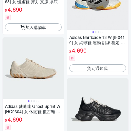
68] 女 慢跑鞋 彈力 支撐 厚底
緩震 粉紅 銀
4,690
$
券
加入購物車
Adidas Barricade 13 W [IF041
0] 女 網球鞋 運動 訓練 穩定 抗
扭 白黃藍
4,690
$
券
貨到通知我
Adidas 愛迪達 Ghost Sprint W
[HQ9304] 女 休閒鞋 復古鞋 Y2
K 薄底 米色
4,690
$
券