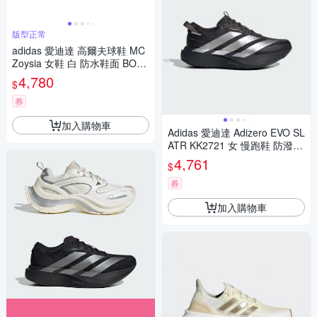
版型正常
adidas 愛迪達 高爾夫球鞋 MC
Zoysia 女鞋 白 防水鞋面 BOO
ST中底 無釘 IH5993
4,780
$
券
加入購物車
Adidas 愛迪達 Adizero EVO SL
ATR KK2721 女 慢跑鞋 防潑水
跑鞋 路跑 黑 銀
4,761
$
券
加入購物車