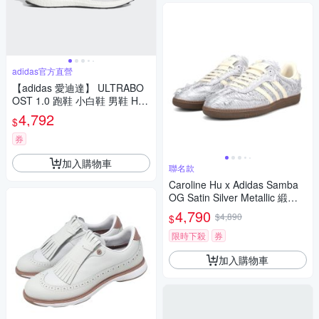
adidas官方直營
【adidas 愛迪達】 ULTRABO
OST 1.0 跑鞋 小白鞋 男鞋 HQ
4202
4,792
$
券
加入購物車
聯名款
Caroline Hu x Adidas Samba
OG Satin Silver Metallic 緞面
銀 JP9283
4,790
$4,890
$
限時下殺
券
加入購物車