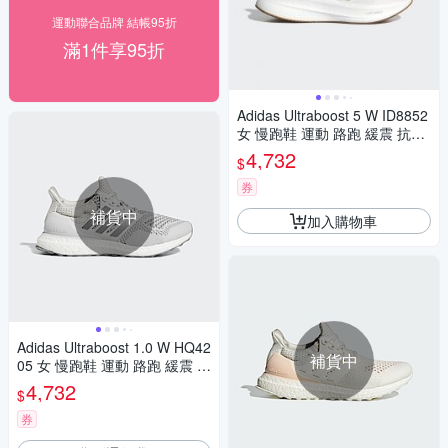
運動聯合品牌 結帳95折
滿1件享95折
Adidas Ultraboost 5 W ID8852
女 慢跑鞋 運動 路跑 緩震 抗扭
耐磨 米黃 金
4,732
$
券
補貨中
加入購物車
Adidas Ultraboost 1.0 W HQ42
補貨中
05 女 慢跑鞋 運動 路跑 緩震 彈
力 襪套式 包覆 灰白
4,732
$
券