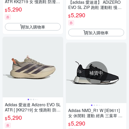
ATR KK2719 女 慢跑鞋 防潑水
【adidas 愛迪達】 ADIZERO
路跑 卡其 灰
EVO SL ZIP 跑鞋 運動鞋 慢跑
5,290
$
鞋 女鞋 KI0477
5,290
$
券
券
加入購物車
加入購物車
補貨中
Adidas 愛迪達 Adizero EVO SL
ATR [ [KK2719] 女 慢跑鞋 防潑
Adidas NMD_R1 W [IE9611]
水 路跑 卡其 灰
女 休閒鞋 運動 經典 三葉草 彈
5,290
$
性網布 包覆 避震 舒適 穿搭 黑
5,290
$
券
白