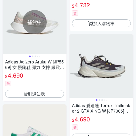
彈 馬牌輪胎大底 米
4,732
$
券
補貨中
加入購物車
Adidas Adizero Aruku W [JP55
69] 女 慢跑鞋 彈力 支撐 緩震
厚底 米白 粉紅
4,690
$
券
貨到通知我
Adidas 愛迪達 Terrex Trailmak
er 2 GTX X NG W [JP7065] 女
越野鞋 灰 紫
4,690
$
券