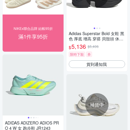
NIKEx聯合品牌 結帳95折
Adidas Superstar Bold 女鞋 黑
滿1件享95折
色 厚底 增高 穿搭 貝殼頭 休閒
鞋 IH1663
5,136
$5,406
$
限時下殺
券
貨到通知我
補貨中
ADIDAS ADIZERO ADIOS PR
O 4 W 女 跑步鞋 JR1243