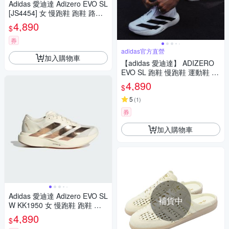
Adidas 愛迪達 Adizero EVO SL
[JS4454] 女 慢跑鞋 跑鞋 路跑
白 藍
4,890
$
券
adidas官方直營
加入購物車
【adidas 愛迪達】 ADIZERO
EVO SL 跑鞋 慢跑鞋 運動鞋 女
鞋 JH6208
4,890
$
5
(
1
)
券
加入購物車
Adidas 愛迪達 Adizero EVO SL
補貨中
W KK1950 女 慢跑鞋 跑鞋 路
跑 米 古銅 避震
4,890
$