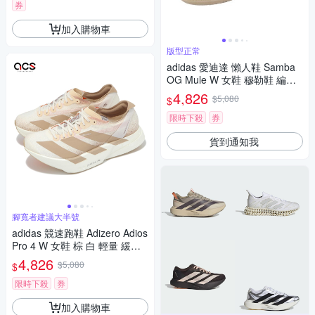
券
加入購物車
版型正常
adidas 愛迪達 懶人鞋 Samba
OG Mule W 女鞋 穆勒鞋 編織
米色 KH7719
4,826
$5,080
$
限時下殺
券
貨到通知我
腳寬者建議大半號
adidas 競速跑鞋 Adizero Adios
Pro 4 W 女鞋 棕 白 輕量 緩衝
馬牌大底 愛迪達 JR6359
4,826
$5,080
$
限時下殺
券
加入購物車