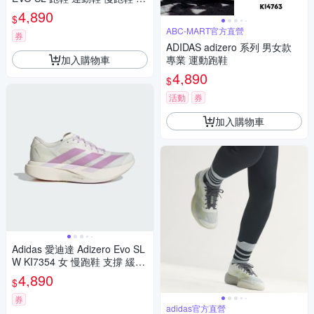
鞋 KJ2552
4,890
$
ABC-MART官方直營
券
ADIDAS adizero 系列 男女款
加入購物車
專業 運動跑鞋
4,890
$
活動
券
加入購物車
Adidas 愛迪達 Adizero Evo SL
W KI7354 女 慢跑鞋 支撐 緩震
競速 白 淺紫 透氣
4,890
$
券
adidas官方直營