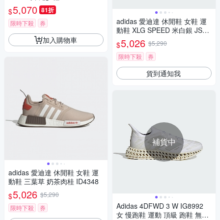
5,070
81折
$
adidas 愛迪達 休閒鞋 女鞋 運
限時下殺
券
動鞋 XLG SPEED 米白銀 JS49
92(9003)
加入購物車
5,026
$5,290
$
限時下殺
券
貨到通知我
補貨中
adidas 愛迪達 休閒鞋 女鞋 運
動鞋 三葉草 奶茶肉桂 ID4348
5,026
$5,290
$
Adidas 4DFWD 3 W IG8992
限時下殺
券
女 慢跑鞋 運動 頂級 跑鞋 無接