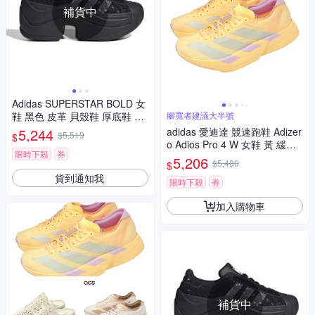
補貨中
Adidas SUPERSTAR BOLD 女
鞋 黑色 皮革 貝殼鞋 厚底鞋 休
腳寬者建議大半號
閒鞋 IH1663
5,244
adidas 愛迪達 競速跑鞋 Adizer
$5,519
$
o Adios Pro 4 W 女鞋 黃 緩震
限時下殺
券
運動鞋 KI3467
5,206
$5,480
$
貨到通知我
限時下殺
券
加入購物車
補貨中