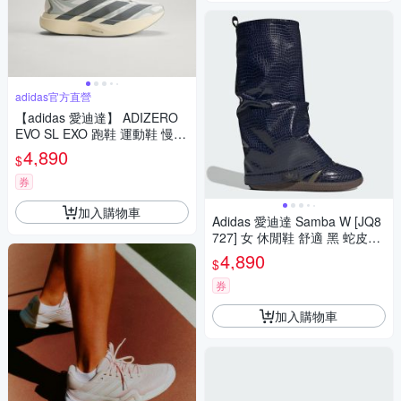
adidas官方直營
【adidas 愛迪達】 ADIZERO
EVO SL EXO 跑鞋 運動鞋 慢跑
鞋 女鞋 KJ0440
4,890
$
券
加入購物車
Adidas 愛迪達 Samba W [JQ8
727] 女 休閒鞋 舒適 黑 蛇皮紋
理 亮面 靴筒可拆
4,890
$
券
加入購物車