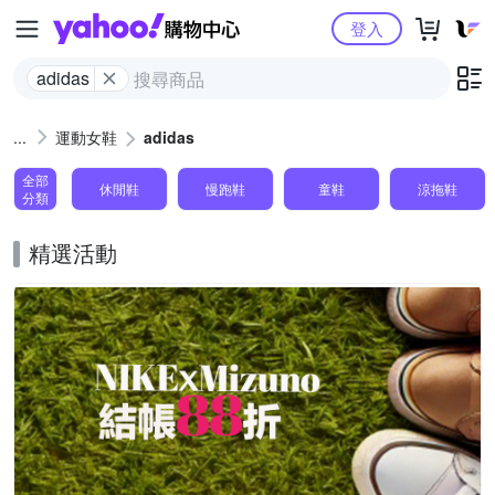
Yahoo購物中心
登入
adidas
運動女鞋
adidas
全部
休閒鞋
慢跑鞋
童鞋
涼拖鞋
分類
精選活動