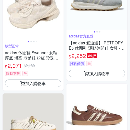
adidas官方直營
【adidas 愛迪達】 RETROPY
版型正常
E5 休閒鞋 運動休閒鞋 女鞋 - O
adidas 休閒鞋 Swanner 女鞋
riginals ID8292
2,252
89折
$
厚底 增高 老爹鞋 粉紅 珍珠吊
飾 愛迪達 JP6533
挑戰低價
券
2,071
$2,180
$
加入購物車
限時下殺
券
加入購物車