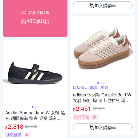
加入購物車
ADIDAS 結帳8折
滿490享8折
版型偏大, 建議小半號
adidas 休閒鞋 Gazelle Bold W
女鞋 粉紅 棕 迪士尼貓兒 瑪麗
蝴蝶結 厚底增高 愛迪達 JR424
2,451
$2,580
$
4
Adidas Samba Jane W 女鞋 黑
限時下殺
券
色 網眼編織 復古 穿搭 瑪莉珍
鞋 休閒鞋 LA6830
2,818
$2,966
加入購物車
$
挑戰低價
券