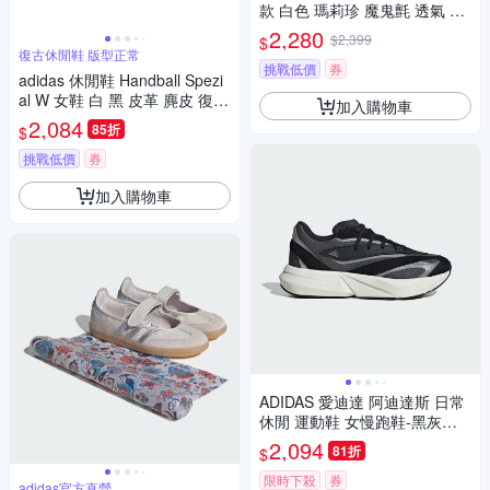
款 白色 瑪莉珍 魔鬼氈 透氣 三
條線 休閒鞋 JQ6940
2,280
$2,399
$
復古休閒鞋 版型正常
挑戰低價
券
adidas 休閒鞋 Handball Spezi
al W 女鞋 白 黑 皮革 麂皮 復古
加入購物車
生膠 愛迪達 IF6562
2,084
85折
$
挑戰低價
券
加入購物車
ADIDAS 愛迪達 阿迪達斯 日常
休閒 運動鞋 女慢跑鞋-黑灰白 L
IGHTBLAZE-JH6959
2,094
81折
$
限時下殺
券
adidas官方直營