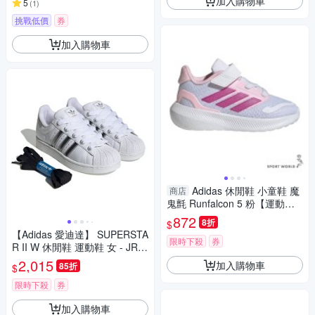
加入購物車
5
(
1
)
挑戰低價
券
加入購物車
Adidas 休閒鞋 小童鞋 魔
商店
鬼氈 Runfalcon 5 粉【運動世
界】JP9409
872
8折
$
【Adidas 愛迪達】 SUPERSTA
限時下殺
券
R II W 休閒鞋 運動鞋 女 - JR4
233
2,015
加入購物車
85折
$
限時下殺
券
加入購物車