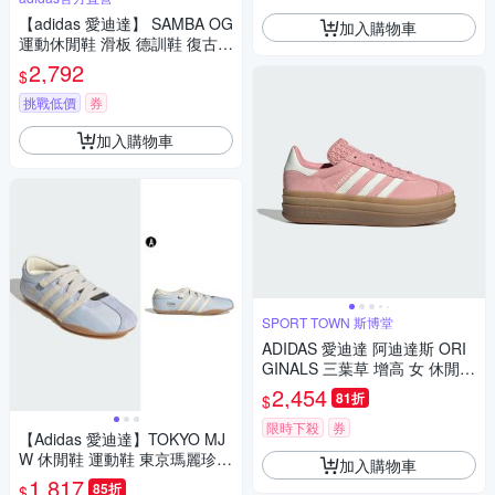
【adidas 愛迪達】 SAMBA OG
加入購物車
運動休閒鞋 滑板 德訓鞋 復古
女鞋 - Originals IH6978
2,792
$
挑戰低價
券
加入購物車
SPORT TOWN 斯博堂
ADIDAS 愛迪達 阿迪達斯 ORI
GINALS 三葉草 增高 女 休閒
鞋-粉紅色系-GAZELLE BOLD
2,454
81折
$
W-JS3903
限時下殺
券
【Adidas 愛迪達】TOKYO MJ
W 休閒鞋 運動鞋 東京瑪麗珍鞋
加入購物車
薄底設計 女 A-IH4001
1,817
85折
$