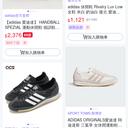
adidas 休閒鞋 Rivalry Lux Low
女鞋 米白 奶油白 復古 愛迪達 I
adidas官方直營
H0350
1,121
$1,180
$
【adidas 愛迪達】 HANDBALL
SPEZIAL 運動休閒鞋 德訓鞋
挑戰低價
券
滑板 復古 女鞋 - Originals JR4
2,376
89折
$
加入購物車
503
限時下殺
券
加入購物車
SPORT TOWN 斯博堂
ADIDAS ORIGINALS愛迪達 阿
迪達斯 三葉草 女休閒運動鞋-