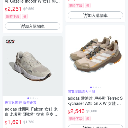
鞋 Gazelle Indoor W 女鞋 聯名
限時下殺
券
德訓鞋 米白 JR3601
2,261
$2,380
$
加入購物車
限時下殺
券
加入購物車
腳寬者建議大半號
adidas 愛迪達 戶外鞋 Terrex S
復古休閒鞋 版型正常
kychaser AX5 GTX W 女鞋 米
棕 防水 HP7169
adidas 休閒鞋 Falcon 女鞋 米
2,546
$2,680
$
白 老爹鞋 運動鞋 復古 麂皮 愛
限時下殺
券
迪達 IG8303
1,691
$1,780
$