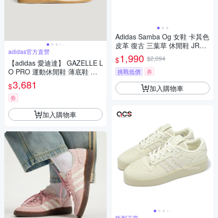
Adidas Samba Og 女鞋 卡其色
皮革 復古 三葉草 休閒鞋 JR88
adidas官方直營
21
1,990
$2,094
$
【adidas 愛迪達】 GAZELLE L
O PRO 運動休閒鞋 薄底鞋 滑
挑戰低價
券
板 德訓鞋 復古 女鞋 - Originals
3,681
$
加入購物車
KH6236
券
加入購物車
版型正常