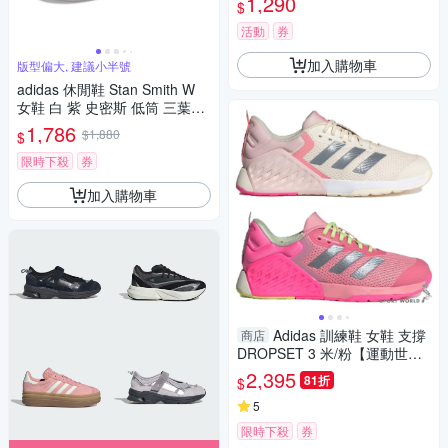
1,290
$
活動
券
加入購物車
版型偏大, 建議小半號
adidas 休閒鞋 Stan Smith W
女鞋 白 紫 史密斯 低筒 三葉草
愛迪達 IF6994
1,786
$1,880
$
限時下殺
券
加入購物車
Adidas 訓練鞋 女鞋 支撐
商店
DROPSET 3 米/粉【運動世
界】ID8635/JI2075
2,395
81折
$
5
限時下殺
券