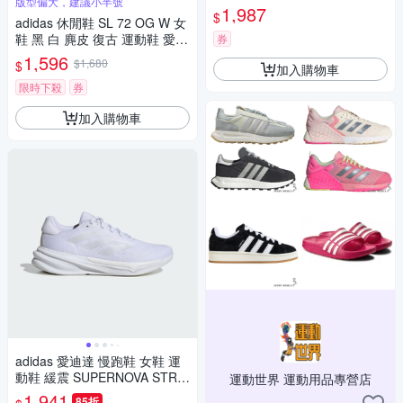
版型偏大，建議小半號
白粉色 SL 72 OG W JH7394
1,987
$
adidas 休閒鞋 SL 72 OG W 女
鞋 黑 白 麂皮 復古 運動鞋 愛迪
券
達 JH7390
1,596
$1,680
$
加入購物車
限時下殺
券
加入購物車
adidas 愛迪達 慢跑鞋 女鞋 運
動鞋 緩震 SUPERNOVA STRID
運動世界 運動用品專營店
E W 白 IG8293
1,941
85折