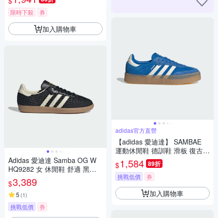
$
限時下殺
券
加入購物車
adidas官方直營
【adidas 愛迪達】 SAMBAE
運動休閒鞋 德訓鞋 滑板 復古
女鞋 - Originals JI2743
Adidas 愛迪達 Samba OG W
1,584
89折
$
HQ9282 女 休閒鞋 舒適 黑白
挑戰低價
券
皮革 經典
3,389
$
加入購物車
5
(
1
)
挑戰低價
券