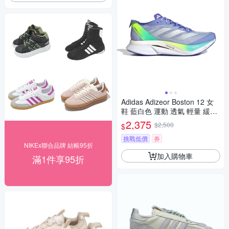
Adidas Adizeor Boston 12 女
鞋 藍白色 運動 透氣 輕量 緩震
跑鞋 慢跑鞋 IF9220
2,375
$2,500
$
挑戰低價
券
NIKEx聯合品牌 結帳95折
加入購物車
滿1件享95折