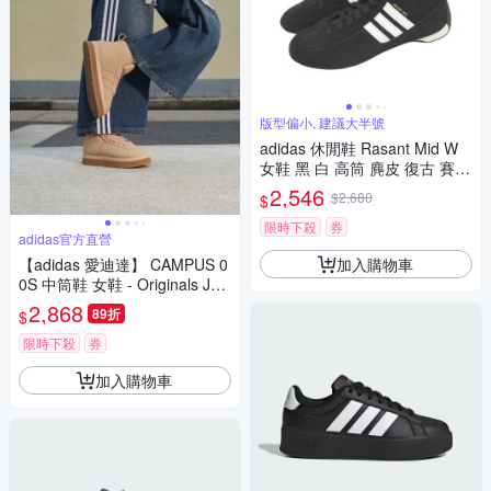
版型偏小, 建議大半號
adidas 休閒鞋 Rasant Mid W
女鞋 黑 白 高筒 麂皮 復古 賽車
鞋 JH6665
2,546
$2,680
$
限時下殺
券
adidas官方直營
加入購物車
【adidas 愛迪達】 CAMPUS 0
0S 中筒鞋 女鞋 - Originals JR3
735
2,868
89折
$
限時下殺
券
加入購物車