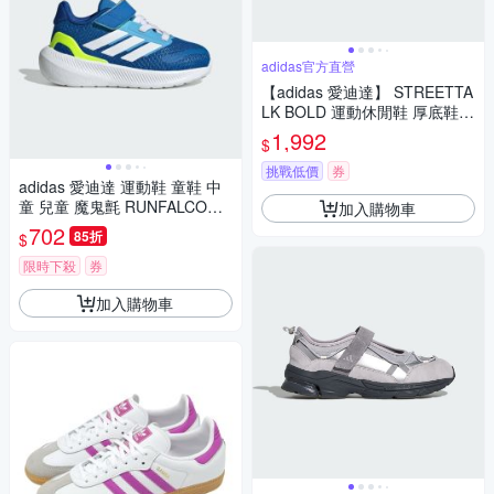
adidas官方直營
【adidas 愛迪達】 STREETTA
LK BOLD 運動休閒鞋 厚底鞋
女鞋 KJ3855
1,992
$
挑戰低價
券
adidas 愛迪達 運動鞋 童鞋 中
童 兒童 魔鬼氈 RUNFALCON 5
加入購物車
EL I 藍白 JQ5667
702
85折
$
限時下殺
券
加入購物車