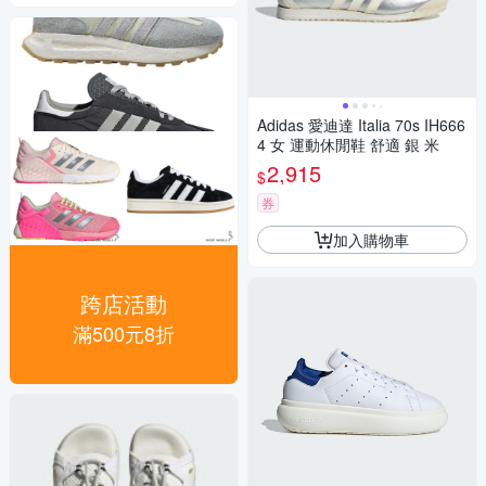
Adidas 愛迪達 Italia 70s IH666
4 女 運動休閒鞋 舒適 銀 米
2,915
$
券
加入購物車
跨店活動
滿500元8折