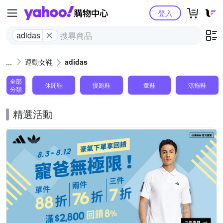
Yahoo購物中心
登入
adidas
運動女鞋
adidas
全部
休閒鞋
慢跑鞋
童鞋
涼拖鞋
分類
精選活動