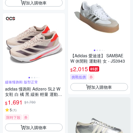
加入購物車
【Adidas 愛迪達】 SAMBAE
W 休閒鞋 運動鞋 女 - JS3943
2,015
85折
$
挑戰低價
券
緩衝慢跑鞋 版型正常
加入購物車
adidas 慢跑鞋 Adizero SL2 W
女鞋 白 橘 黑 緩衝 輕量 運動鞋
愛迪達 IF6764
1,691
$1,780
$
5
(
1
)
限時下殺
券
加入購物車