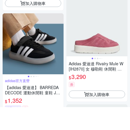
加入購物車
Adidas 愛迪達 Rivalry Mule W
[IH2870] 女 穆勒鞋 休閒鞋 厚
底 玫粉
3,290
$
adidas官方直營
券
【adidas 愛迪達】 BARREDA
DECODE 運動休閒鞋 童鞋 JR0
加入購物車
767
1,352
$
挑戰低價
券
加入購物車