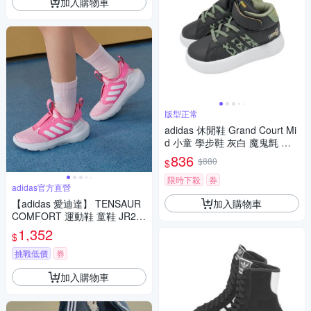
加入購物車
版型正常
adidas 休閒鞋 Grand Court Mi
d 小童 學步鞋 灰白 魔鬼氈 獅
子王聯名 愛迪達 IF4096
836
$880
$
限時下殺
券
adidas官方直營
加入購物車
【adidas 愛迪達】 TENSAUR
COMFORT 運動鞋 童鞋 JR27
24
1,352
$
挑戰低價
券
加入購物車