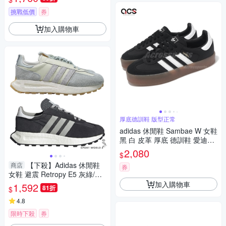
挑戰低價
券
加入購物車
厚底德訓鞋 版型正常
adidas 休閒鞋 Sambae W 女鞋
黑 白 皮革 厚底 德訓鞋 愛迪達
JI1350
2,080
$
【下殺】Adidas 休閒鞋
商店
券
女鞋 避震 Retropy E5 灰綠/黑
灰【運動世界】ID8292/IE7064
加入購物車
1,592
81折
$
4.8
限時下殺
券