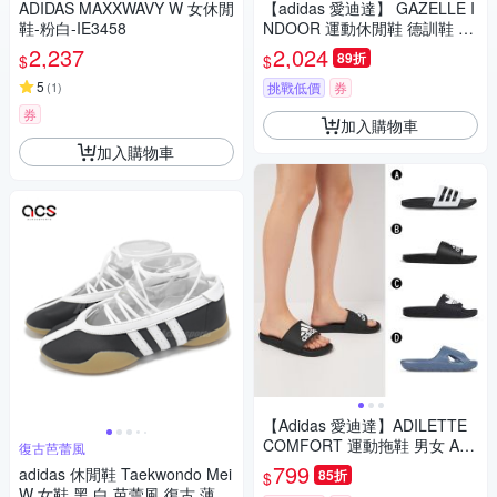
ADIDAS MAXXWAVY W 女休閒
【adidas 愛迪達】 GAZELLE I
鞋-粉白-IE3458
NDOOR 運動休閒鞋 德訓鞋 滑
板 復古 女鞋 - Originals JI2714
2,237
2,024
89折
$
$
5
(
1
)
挑戰低價
券
券
加入購物車
加入購物車
【Adidas 愛迪達】ADILETTE
COMFORT 運動拖鞋 男女 A-G
復古芭蕾風
Z5893 B-GY1945 C-FY6849 D
799
adidas 休閒鞋 Taekwondo Mei
85折
$
-IE7898
W 女鞋 黑 白 芭蕾風 復古 薄底