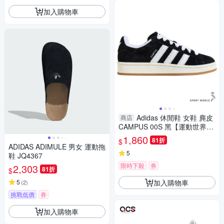
加入購物車
Adidas 休閒鞋 女鞋 麂皮
商店
CAMPUS 00S 黑【運動世界】
JQ4111
1,860
81折
$
ADIDAS ADIMULE 男女 運動拖
5
鞋 JQ4367
限時下殺
券
2,303
81折
$
加入購物車
5
(
2
)
挑戰低價
券
加入購物車