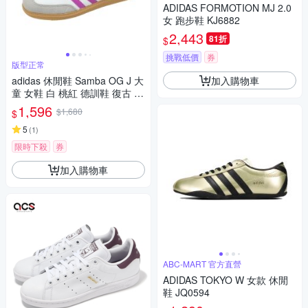
ADIDAS FORMOTION MJ 2.0
女 跑步鞋 KJ6882
2,443
81折
$
挑戰低價
券
版型正常
加入購物車
adidas 休閒鞋 Samba OG J 大
童 女鞋 白 桃紅 德訓鞋 復古 愛
迪達 IH2873
1,596
$1,680
$
5
(
1
)
限時下殺
券
加入購物車
ABC-MART 官方直營
ADIDAS TOKYO W 女款 休閒
鞋 JQ0594