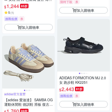
限時下殺
券
綁帶 愛迪達 JR7031
1,244
85折
$
加入購物車
5
(
1
)
挑戰低價
券
加入購物車
ADIDAS FORMOTION MJ 2.0
女 跑步鞋 KK2251
2,443
81折
$
adidas官方直營
挑戰低價
券
【adidas 愛迪達】 SAMBA OG
加入購物車
運動休閒鞋 德訓鞋 滑板 復古
女鞋 - Originals JI2678
1,760
89折
$