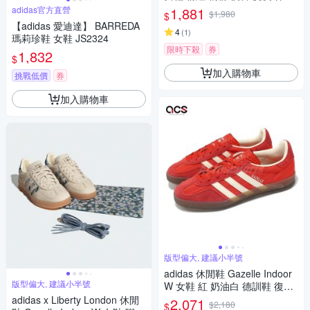
鞋 愛迪達 JS0194
adidas官方直營
1,881
$1,980
$
【adidas 愛迪達】 BARREDA
4
(
1
)
瑪莉珍鞋 女鞋 JS2324
限時下殺
券
1,832
$
加入購物車
挑戰低價
券
加入購物車
版型偏大, 建議小半號
adidas 休閒鞋 Gazelle Indoor
版型偏大, 建議小半號
W 女鞋 紅 奶油白 德訓鞋 復古
線條 愛迪達 JS1411
adidas x Liberty London 休閒
2,071
$2,180
$