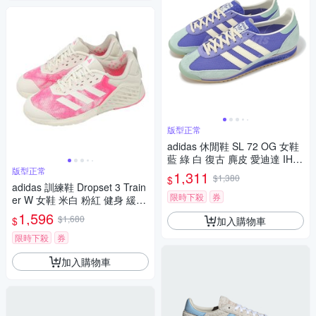
版型正常
adidas 休閒鞋 SL 72 OG 女鞋
藍 綠 白 復古 麂皮 愛迪達 IH02
版型正常
90
1,311
$1,380
$
adidas 訓練鞋 Dropset 3 Train
限時下殺
券
er W 女鞋 米白 粉紅 健身 緩震
穩定 運動鞋 愛迪達 IH5245
1,596
$1,680
加入購物車
$
限時下殺
券
加入購物車