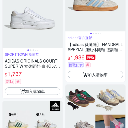
adidas官方直營
【adidas 愛迪達】 HANDBALL
SPEZIAL 運動休閒鞋 德訓鞋
SPORT TOWN 斯博堂
滑板 復古 女 - Originals JS024
1,936
89折
$
1
ADIDAS ORIGINALS COURT
挑戰低價
券
SUPER W 女休閒鞋-白-IG574
8
1,737
加入購物車
$
活動
券
加入購物車