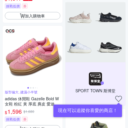
挑戰低價
券
加入購物車
SPORT TOWN 斯博堂
版型偏大, 建議小半號
adidas 休閒鞋 Gazelle Bold W
女鞋 粉紅 黃 厚底 麂皮 愛迪達
IF4498
現在可以追蹤你喜愛的商店！
1,596
$1,680
$
挑戰低價
券